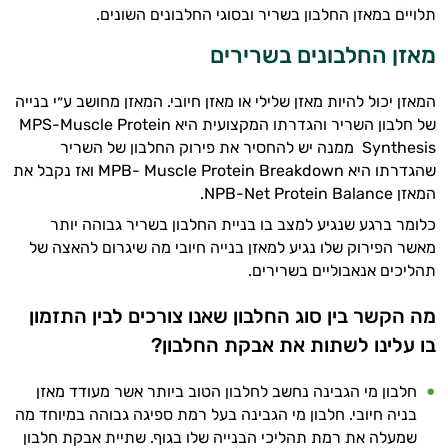
תלויים במאזן החלבון בשריר ובסוגי החלבונים השונים.
מאזן החלבונים בשרירים
המאזן יכול להיות מאזן שלילי או מאזן חיובי. המאזן מחושב ע״י בנייה
של חלבון השריר והגדרתו המקצועית היא MPS-Muscle Protein
היי,
Synthesis ממנה יש להחסיר את פירוק החלבון של השריר
אני יועץ הבריאות האישי AI של טבע בריא.
שהגדרתו היא MPB- Muscle Protein Breakdown ואז נקבל את
המאזן NPB-Net Protein Balance.
התשובות שלי מבוססות על מאגרי מידע קליניים
כלומר ברגע שנגיע למצב בו בניית החלבון בשריר גבוהה יותר
וספרות מקצועית בתחומי הרפואה הטבעית
מאשר הפירוק שלו נגיע למאזן בנייה חיובי מה שיגרום להאצה של
ותזונת הספורט.
תהליכים אנאבוליים בשרירים.
אני כאן כדי לעזור לך להתאים את תוספי
מה הקשר בין סוג החלבון שאנו צורכים לבין התזמון
התזונה ומוצרי הבריאות המדויקים למטרות
ולמצב הגופני שלך, ולהסביר לך אילו רכיבים
בו עלינו לשתות את אבקת החלבון?
עובדים יחד כדי למקסם תוצאות גם בחיי היום
יום וגם בתחום הכושר והספורט.
חלבון מי הגבינה נחשב לחלבון הטוב ביותר אשר מעודד מאזן
בניה חיובי. חלבון מי הגבינה בעל רמת ספיגה גבוהה במיוחד מה
המטרה שלי היא להתאים עבורך המלצות
שמעלה את רמת תהליכי הבנייה שלו בגוף. שתיית אבקת חלבון