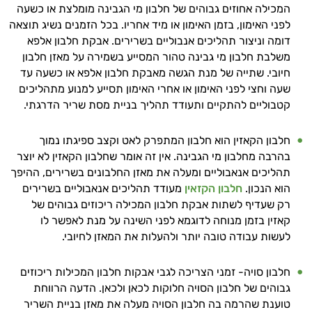
אישיות מבוססות מדעית.
המכילה אחוזים גבוהים של חלבון מי הגבינה מומלצת או כשעה
לפני האימון, בזמן האימון או מיד אחריו. בכל הזמנים נשיג תוצאה
זה הזמן להתחיל. איך אוכל לעזור?
דומה וניצור תהליכים אנבוליים בשרירים. אבקת חלבון אלפא
משלבת חלבון מי גבינה טהור המסייע בשמירה על מאזן חלבון
חיובי. שתייה של מנת הגשה מאבקת חלבון אלפא או כשעה עד
שעה וחצי לפני האימון או אחרי האימון תסייע למנוע מתהליכים
קטבוליים להתקיים ותעודד תהליך בניית מסת שריר הדרגתי.
חלבון הקאזין הוא חלבון המתפרק לאט וקצב ספיגתו נמוך
בהרבה מחלבון מי הגבינה. אין זה אומר שחלבון הקאזין לא יוצר
תהליכים אנאבוליים ומעלה את מאזן החלבונים בשרירים, ההיפך
הוא הנכון.
חלבון הקזאין
מעודד תהליכים אנאבוליים בשרירים
רק שעדיף לשתות אבקת חלבון המכילה ריכוזים גבוהים של
קאזין בזמן מנוחה לדוגמא לפני השינה על מנת לאפשר לו
לעשות עבודה טובה יותר ולהעלות את המאזן לחיובי.
חלבון סויה- זמני הצריכה לגבי אבקות חלבון המכילות ריכוזים
גבוהים של חלבון הסויה חלוקות לכאן ולכאן. הדעה הרווחת
טוענת שהרמה בה חלבון הסויה מעלה את מאזן בניית השריר