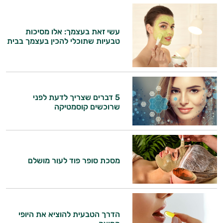
אני כאן כדי לעזור לך להתאים את תוספי
התזונה ומוצרי הבריאות המדויקים למטרות
עשי זאת בעצמך: אלו מסיכות
ולמצב הגופני שלך, ולהסביר לך אילו רכיבים
טבעיות שתוכלי להכין בעצמך בבית
עובדים יחד כדי למקסם תוצאות גם בחיי היום
יום וגם בתחום הכושר והספורט.
המטרה שלי היא להתאים עבורך המלצות
אישיות מבוססות מדעית.
5 דברים שצריך לדעת לפני
שרוכשים קוסמטיקה
זה הזמן להתחיל. איך אוכל לעזור?
מסכת סופר פוד לעור מושלם
הדרך הטבעית להוציא את היופי