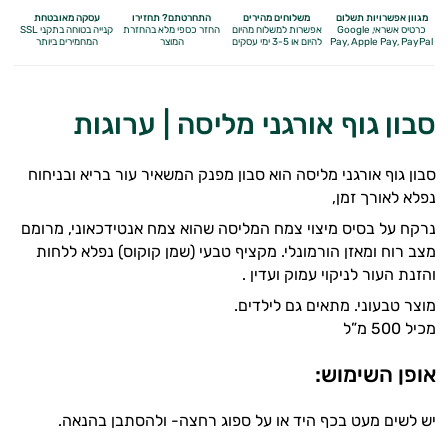
מגוון אפשרויות תשלום
משלוחים מהירים
התחרטתם? תחזירו
עסקה מאובטחת
כרטיס אשראי, Google
אפשרות למשלוח מהיום
החזר כספי מלא
בהחזרת
קנייה בטוחה בתקני SSL
Apple Pay, PayPal
Pay,
להיום או 3-5 ימי עסקים
המוצר
המחמירים ביותר
סבון גוף אורגני מליסה | ערוגות
סבון גוף אורגני מליסה הוא סבון מפנק המשאיר עור בריא ובניחוח
נפלא לאורך זמן,
נרקח על בסיס מיצוי צמח המליסה שהוא צמח אנטידכאוני, מרומם
מצב רוח ומאזן הורמונלי. מקציף טבעי (שמן קוקוס) נפלא ללחות
והזנת העור לניקוי עמוק ועדין .
מוצר טבעוני. מתאים גם לילדים.
מכיל 500 מ”ל
אופן השימוש:
יש לשים מעט בכף היד או על ספוג רחצה- ולהסתבן בהנאה.