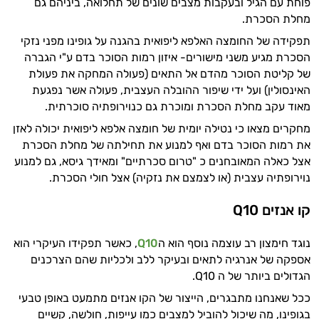
פוחת עם הגיל ובעקבות מצבים שונים של תחלואה, ביניהם גם
מחלת הסכרת.
תפקידה של החומצה האלפא ליפואית בהגנה על גופינו מפני נזקי
היי,
הסכרת מגיע משני מישורים- איזון רמות הסוכר בדם ע"י הגברה
אני יועץ הבריאות האישי AI של טבע בריא.
של קליטת הסוכר מהדם אל התאים (פעולה המחקה את פעולת
האינסולין) ועל ידי שיפור ההובלה העצבית, פעולה אשר נפגעת
התשובות שלי מבוססות על מאגרי מידע קליניים
מאוד עקב מחלת הסכרת ומוכרת גם כנוירופתיה סוכרתית.
וספרות מקצועית בתחומי הרפואה הטבעית
מחקרים מצאו כי נטילה יומית של חומצה אלפא ליפואית יכולה לאזן
ותזונת הספורט.
את רמות הסוכר בדם ואף למנוע את תחילתה של מחלת הסכרת
אצל כאלה המאובחנים כ "טרום סכרתיים" ומאידך גיסא, גם למנוע
אני כאן כדי לעזור לך להתאים את תוספי
נוירופתיה עצבית (או לצמצם את נזקיה) אצל חולי הסכרת.
התזונה ומוצרי הבריאות המדויקים למטרות
ולמצב הגופני שלך, ולהסביר לך אילו רכיבים
קו אנזים Q10
עובדים יחד כדי למקסם תוצאות גם בחיי היום
יום וגם בתחום הכושר והספורט.
נוגד חימצון רב עוצמה נוסף הוא ה
Q10
, כאשר תפקידו העיקרי הוא
המטרה שלי היא להתאים עבורך המלצות
אספקה של אנרגיה לתאים ובעיקר ללב ולכליות שהם הצרכנים
אישיות מבוססות מדעית.
הגדולים ביותר של ה Q10.
ככל שאנחנו מתבגרים, הייצור של הקו אנזים מתמעט באופן טבעי
זה הזמן להתחיל. איך אוכל לעזור?
בגופינו, מה שיכול להוביל למצבים כמו עייפות, חולשה, קשיים