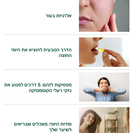
יום וגם בתחום הכושר והספורט.
המטרה שלי היא להתאים עבורך המלצות
אלרגיות בעור
אישיות מבוססות מדעית.
זה הזמן להתחיל. איך אוכל לעזור?
הדרך הטבעית להוציא את היופי
החוצה
מפסיקות לזהם: 5 דרכים למנוע את
נזקי רעלי הקוסמטיקה
סודות היופי: מאכלים שבריאים
לשיער שלך