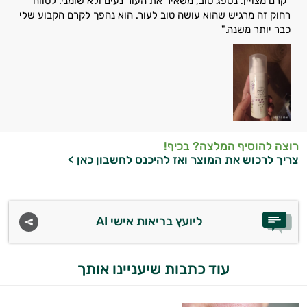
"קרם מצויין. נספג טוב, משאיר את העור נעים ולא שומני. לטווח
אביזרי
רחוק זה מרגיש שהוא עושה טוב לעור. הוא נהפך לקרם הקבוע שלי
כבר יותר משנה."
טיפוח
הגנה
מהשמש
היי,
רוצה להוסיף המלצה? בכיף!
אני יועץ הבריאות האישי AI של טבע בריא.
צריך לרכוש את המוצר ואז
להיכנס לחשבון כאן >
התשובות שלי מבוססות על מאגרי מידע קליניים
וספרות מקצועית בתחומי הרפואה הטבעית
ותזונת הספורט.
ליועץ בריאות אישי AI
אני כאן כדי לעזור לך להתאים את תוספי
התזונה ומוצרי הבריאות המדויקים למטרות
עוד כתבות שיעניינו אותך
ולמצב הגופני שלך, ולהסביר לך אילו רכיבים
עובדים יחד כדי למקסם תוצאות גם בחיי היום