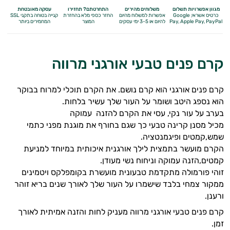
מגוון אפשרויות תשלום
משלוחים מהירים
התחרטתם? תחזירו
עסקה מאובטחת
כרטיס אשראי, Google
אפשרות למשלוח מהיום
החזר כספי מלא
בהחזרת
קנייה בטוחה בתקני SSL
Apple Pay, PayPal
Pay,
להיום או 3-5 ימי עסקים
המוצר
המחמירים ביותר
קרם פנים טבעי אורגני מרווה
קרם פנים אורגני הוא קרם נושם. את הקרם תוכלי למרוח בבוקר
הוא נספג היטב ושומר על העור שלך עשיר בלחות.
בערב על עור נקי, עסי את הקרם להזנה עמוקה
מכיל מסנן קרינה טבעי כך שגם בחורף את מוגנת מפני כתמי
שמש,קמטים ופיגמנטציה.
הקרם מועשר בתמצית לילך אורגנית איכותית במיוחד למניעת
אנטי
קמטים,הזנה עמוקה וניחוח נשי מעודן.
זוהי פורמולה מתקדמת טבעונית מועשרת בקומפלקס ויטמינים
אייג'ינג
ממקור צמחי בלבד שישמרו על העור שלך לאורך שנים בריא זוהר
ורענן.
טיפוח
קרם פנים טבעי אורגני מרווה מעניק לחות והזנה אמיתית לאורך
הגוף
זמן.