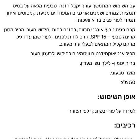
עם השימוש המתמשך עורך יקבל הזנה טבעית מלאה על בסיס
טיפוח
תמציות צמחים ושמנים אורגניים המעודדים מניעת קמטוטים ואיזון
תמידי לעור פנים בריא ואיכותי.
הפנים
קרם פנים טבעי אורגני מרווה, להזנה לחות וחידוש העור, מכיל מסנן
מעבר
קרינה טבעי – SPF 15. קרם לחות לפנים , לעור שמן עד רגיל,
מרקם קליל המתאים לבעלי עור מעורב.
ליופי
מכיל אנטיאוקסידנטים וויטמינים לחידוש ולרענון העור.
טיפוח
בריח יסמין- לילך נשי מעודן.
מוצר טבעוני.
מבפנים
50 מ”ל
סרומים
אופן השימוש:
שמני
למרוח על עור יבש ונקי לפי הצורך
בסיס
רכיבים:
שמנים
אתרים