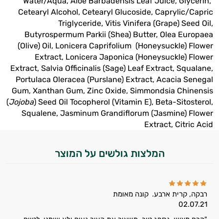
Water/Aqua, Aloe Barbadensis Leaf Juice, Glycerin,
Cetearyl Alcohol, Cetearyl Glucoside, Caprylic/Capric
קוסמטיקה
Triglyceride, Vitis Vinifera (Grape) Seed Oil,
Butyrospermum Parkii (Shea) Butter, Olea Europaea
אורגנית
(Olive) Oil, Lonicera Caprifolium (Honeysuckle) Flower
Extract, Lonicera Japonica (Honeysuckle) Flower
מותגים
Extract, Salvia Officinalis (Sage) Leaf Extract, Squalane,
Portulaca Oleracea (Purslane) Extract, Acacia Senegal
היגיינת
Gum, Xanthan Gum, Zinc Oxide, Simmondsia Chinensis
הפה
(
Jojoba
) Seed Oil Tocopherol (Vitamin E), Beta-Sitosterol,
Squalene, Jasminum Grandiflorum (Jasmine) Flower
היגיינה
Extract, Citric Acid
נשית
המלצות גולשים על המוצר
טיפוח
הציפורניים
רבקה, קרית ארבע.
קונה מאומת
והשיער
02.07.21