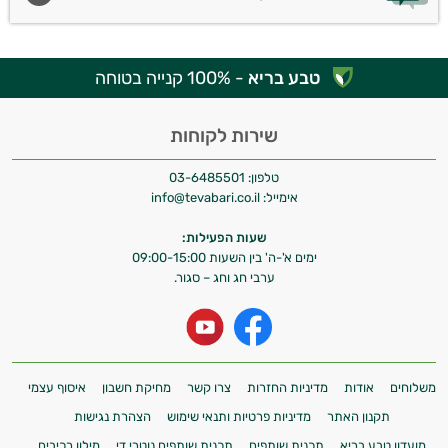
טבע בריא
- 100% קנייה בטוחה
שירות לקוחות
טלפון:
03-6485501
אימייל:
info@tevabari.co.il
שעות הפעילות:
ימים א'-ה' בין השעות 09:00-15:00
ערבי חג וחג – סגור.
משלוחים
אודות
מדיניות החזרות
צרו קשר
מחיקת חשבון
איסוף עצמי
תקנון האתר
מדיניות פרטיות ותנאי שימוש
הצהרת נגישות
מועדון טבע בריא
תכנית שותפים
תכנית שותפים נוטרי די
מילון רכיבים