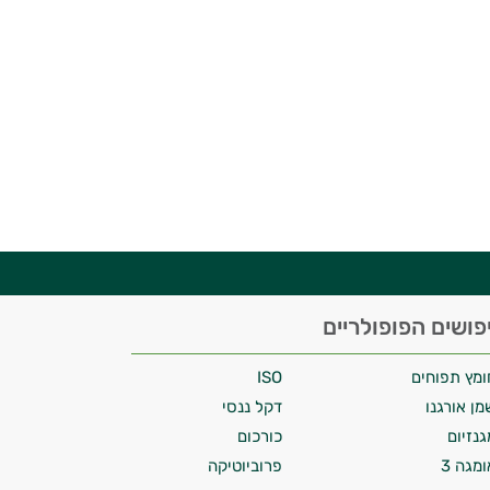
פושים הפופולריים
ומץ תפוחים
ISO
מן אורגנו
דקל ננסי
גנזיום
כורכום
ומגה 3
פרוביוטיקה