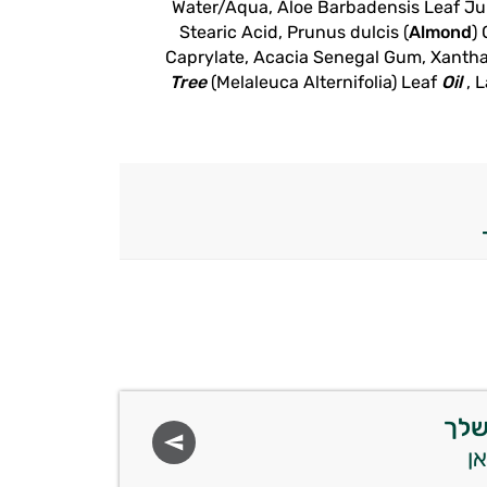
Water/Aqua, Aloe Barbadensis Leaf Juic
Stearic Acid, Prunus dulcis (
Almond
)
Caprylate, Acacia Senegal Gum, Xanthan
Tree
(Melaleuca Alternifolia) Leaf
Oil
, L
שלך