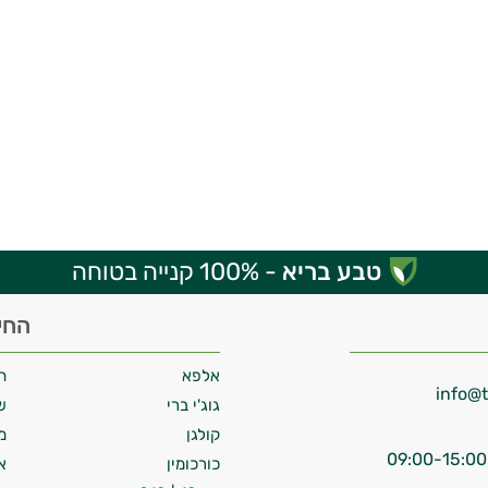
טבע בריא
- 100% קנייה בטוחה
החי
אלפא
ח
גוג'י ברי
ש
קולגן
מ
כורכומין
א