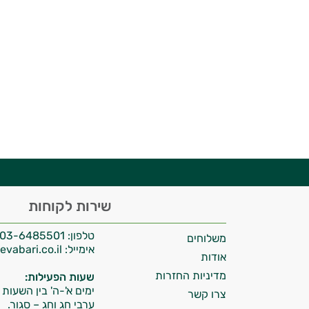
יועץ בריאות אישי AI
היי,
שירות לקוחות
אני יועץ הבריאות האישי AI של טבע בריא.
טלפון:
03-6485501
משלוחים
התשובות שלי מבוססות על מאגרי מידע קליניים
אימייל:
info@tevabari.co.il
וספרות מקצועית בתחומי הרפואה הטבעית
אודות
ותזונת הספורט.
מדיניות החזרות
שעות הפעילות:
ימים א'-ה' בין השעות 09:00-15:00
צרו קשר
אני כאן כדי לעזור לך להתאים את תוספי
ערבי חג וחג – סגור.