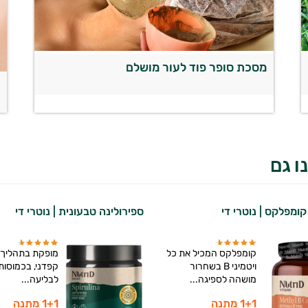
מסכת סופר פוד לעור מושלם
מ
ש
ו גם
ספירולינה טבעונית | נוטרי די
קומפלקס המכיל את כל
מופקת בתהליך י
ויטמיני B בשחרור
קפדני, בכמוסות 
מושהה לספיגה...
לבליעה...
1+1 מתנה
1+1 מתנה