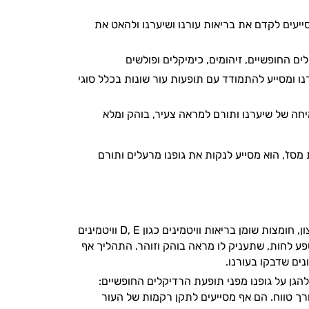
סייעים לקדם את בריאות עורנו ושיערנו ולהאט את
ם החופשיים, זיהומים, כימיקלים ופולשים
ו ומסייע להתמודד עם תופעות עור שונות בכלל סוגי
חה של שיערנו ותורם למראה צעיר, בוהק ומלא
ז', הוא מסייע לנקות את גופנו מרעלים ותורם
מסייע להתמודד עם דלקתיות, פצעים ותופעות שונות בעורנו – עשיר בשפע נוגדי חמצון, חומצות שומן בריאות וויטמינים כגון D, E וויטמינים
ו שפע לחות, שתעניק לו מראה בוהק וזוהר. התהליך אף
נים שדבקו בעורנו.
 E ונוגדי חמצון נוספים מסייעים להגן על גופנו מפני תופעת הרדיקלים החופשיים:
רך טווח. הם אף מסייעים לתקן רקמות של העור