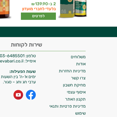
יועץ בריאות אישי AI
2 ב-
139.90
₪
בלעדי לחברי מועדון
לפרטים
היי,
שירות לקוחות
אני יועץ הבריאות האישי AI של טבע בריא.
טלפון:
03-6485501
משלוחים
התשובות שלי מבוססות על מאגרי מידע קליניים
אימייל:
info@tevabari.co.il
וספרות מקצועית בתחומי הרפואה הטבעית
אודות
ותזונת הספורט.
מדיניות החזרות
שעות הפעילות:
ימים א'-ה' בין השעות 09:00-15:00
צרו קשר
אני כאן כדי לעזור לך להתאים את תוספי
ערבי חג וחג – סגור.
מחיקת חשבון
התזונה ומוצרי הבריאות המדויקים למטרות
איסוף עצמי
ולמצב הגופני שלך, ולהסביר לך אילו רכיבים
עובדים יחד כדי למקסם תוצאות גם בחיי היום
תקנון האתר
יום וגם בתחום הכושר והספורט.
מדיניות פרטיות ותנאי
שימוש
המטרה שלי היא להתאים עבורך המלצות