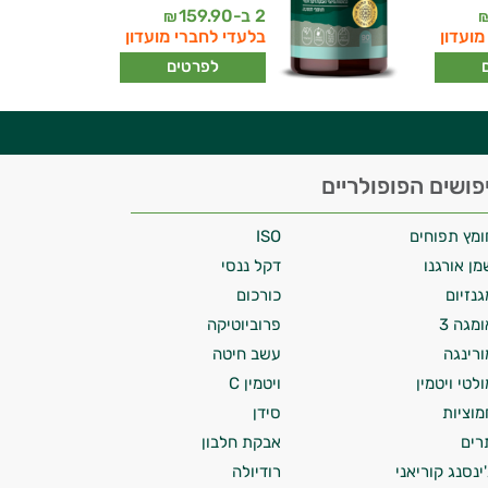
2 ב-
159.90
₪
מועדון
בלעדי לחברי מועדון
לפרטים
פושים הפופולריים
ומץ תפוחים
ISO
מן אורגנו
דקל ננסי
גנזיום
כורכום
ומגה 3
פרוביוטיקה
ורינגה
עשב חיטה
ולטי ויטמין
ויטמין C
מוציות
סידן
רים
אבקת חלבון
'ינסנג קוריאני
רודיולה