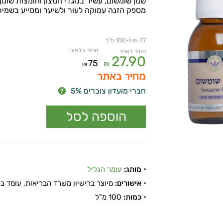
שמן שומשום, עשיר בנוגדי חמצון וחומצות שומן ח
מספק הזנה עמוקה לעור ולשיער ומסייע בשמי
27 ₪ ל-100 מ"ל
מחיר טלפוני
מחיר באתר
27.90
75
₪
₪
מחיר באתר
חברי מועדון צוברים 5%
מותג:
עומר הגליל
אישורים:
מיוצר ברישיון משרד הבריאות, עומד בתקן
כמות:
100 מ"ל