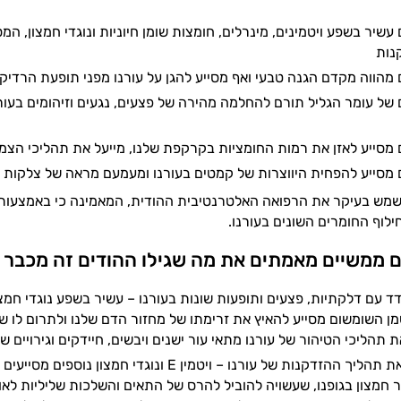
שיר בשפע ויטמינים, מינרלים, חומצות שומן חיוניות ונוגדי חמצון, המ
נות
מהווה מקדם הגנה טבעי ואף מסייע להגן על עורנו מפני תופעת הרדיקלי
של עומר הגליל תורם להחלמה מהירה של פצעים, נגעים וזיהומים בעורנ
מסייע לאזן את רמות החומציות בקרקפת שלנו, מייעל את תהליכי הצמי
מסייע להפחית היווצרות של קמטים בעורנו ומעמעם מראה של צלקות
מש בעיקר את הרפואה האלטרנטיבית ההודית, המאמינה כי באמצעות מס
לוף החומרים השונים בעורנו.
ם ממשיים מאמתים את מה שגילו ההודים זה מכבר
וצת B, שמן השומשום מסייע להאיץ את זרימתו של מחזור הדם שלנו ולתרום ל
ת תהליכי הטיהור של עורנו מתאי עור ישנים ויבשים, חיידקים וגירויים שו
מסייע להאט את תהליך ההזדקנות של עורנו – ויטמין
 חמצון בגופנו, שעשויה להוביל להרס של התאים והשלכות שליליות לאו