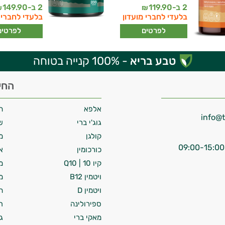
2 ב-
119.90
2 ב-
149.90
₪
₪
בלעדי לחברי מועדון
בלעדי לחברי 
לפרטים
לפרטים
טבע בריא
- 100% קנייה בטוחה
החי
אלפא
ח
גוג'י ברי
ש
קולגן
מ
כורכומין
א
קיו 10 | Q10
מ
ויטמין B12
מ
ויטמין D
ח
ספירולינה
ת
מאקי ברי
ג