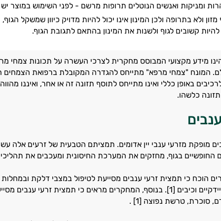
הרות ומניקות ואנשים הנוטלים תרופות מרשם - לפני השימוש במוצר יש 
זון ולא בתרופה ולכן המינון אינו יכול להיות מדויק כיוון שמשקל הגוף
להיות קשובים לגוף ולשנות את המינון בהתאם לתגובת הגוף.
ינו מידע מקצועי המבוסס מחקרית לצרכי העשרה על תכונות צמחי מרפ
לם. המונח "צמחי מרפא" מתייחס להגדרה המקובלת ברפואת הצמחים המס
כיבים באופן כללי ואינו מתייחס לתוסף תזונה זה או אחר, ואיננו מהו
זונה כלשהו.
ענבים
ם מופקת מזרעי ענבי יין אדומים. תמציתם הטבעית של זרעים אלה עשיר
 החופשיים בגוף, מחזקים את המערכת החיסונית ומעכבים את תהליכי 
ם הוכח כי תמצית זרעי ענבים מסייעת לטיפול במצבי דלקת ובמחלות רב
עישון, זיהומים חיידקיים וכיבים [1]. בנוסף, המחקרים מראים כי תמצית
, סוכרת, טרשת נפוצה [1] .