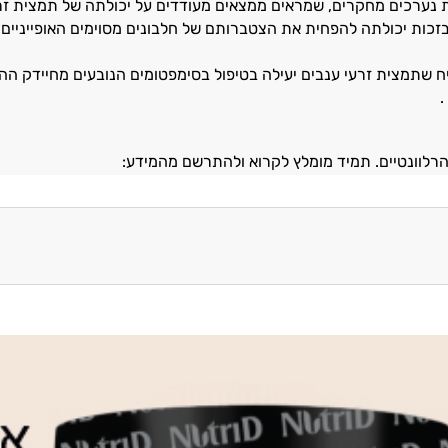
 נערכים מחקרים, שמראים ממצאים מעודדים על יכולתה של תמצית זרע
כות יכולתה להפחית את הצטברותם של חלבונים מסוימים האופייניים למחלה 
 שתמצית זרעי ענבים יעילה בטיפול בסימפטומים הנובעים מחיידק ההל
רלוונטיים. תמיד מומלץ לקרוא ולהתרשם מהמידע: