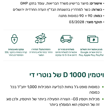
אישורים:
מיוצר ברישיון משרד הבריאות, עומד בתקן GMP
כשרות:
כשר למהדרין בהשגחת הבד"ץ העדה החרדית ירושלים
כמות:
90 + 90 כמוסות מתנה
תוקף מוצר:
03/2028
מגוון אפשרויות תשלום
משלוחים מהירים
התחרטתם? תחזירו
עסקה מאובטחת
כרטיס אשראי, Google
אפשרות למשלוח מהיום
החזר כספי מלא
בהחזרת
קנייה בטוחה בתקני SSL
Apple Pay, PayPal
Pay,
להיום או 3-5 ימי עסקים
המוצר
המחמירים ביותר
ויטמין D 1000 של נוטרי די
כמוסות סופט ג'ל נוחות לבליעה המכילות 1,000 יחב"ל בכל
כמוסה
מכילות ויטמין D3- הצורה הפעילה ביותר של הויטמין, ולכן סוג
זה של הויטמין הוא המומלץ ביותר