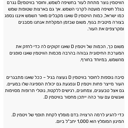
הוויטמין נוצר מתחת לעור בחשיפה לשמש, וחוסר בוויטמיןD נגרם
בגלל חשיפה מועטה לקרני השמש. אך גם בארצות שטופות שמש
כמו ישראל, כמות הויטמין D שאנו מקבלים מאור השמש איננו נספג
בצורה מיטבית בגוף, משום שבזמן המקלחת אנחנו מסבנים
ומקרצפים את העור.
משום כך, הכמות של ויטמין D שאנו זקוקים לה כדי לחזק את
המערכת החיסונית גבוהה בהרבה מכמות הוויטמין שאנו סופגים
מהשמש, במיוחד בחורף.
סיבה נוספות לחוסר בוויטמין D נעוצה בגיל – ככל שאנו מתבגרים
העור מייצר פחות ויטמין D ונפגעת גם יכולת הספיגה שלו במעיים.
גם אצל טבעונים, צמחונים, רגישים ללקטוז, נוטלי תרופות מסוימות
ואנשים עם עור כהה ייתכן מחסור בוויטמין D.
כדי להגיע לרמה הרצויה בדם מומלץ לקחת תוסף של ויטמין D.
המינון המומלץ הוא 1,000 יחב"ל ביום.