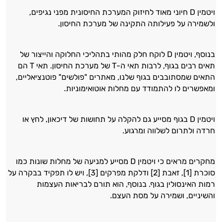
ויטמין D חיוני מאוד לחיזוק המערכת החיסונית מפני נגיפים,
ולשמירה על פעילותה התקינה של מערכת החיסון.
בנוסף, ויטמין D לוקח חלק מהותי בתהליכי החלוקה והייצור של
תאים רבים בגוף, לרבות תאי ה-T של מערכת החיסון. תאי T הם
התאים שמסתובבים בגוף שלנו, מאתרים "פולשים" פוטנציאליים,
ומאפשרים לו להתמודד עם מחלות אוטואימוניות.
ויטמין D בגוף מסייע גם להקלה על תחושות של דיכאון, לחץ או
חרדה ולתרום לשלווה ומרגוע.
מחקרים מראים כי ויטמין D מסייע למניעה של מחלות שונות כמו
סוכרת [1], זאבת [2] ודלקת מפרקים [3], ויש לו תפקיד בבקרה על
רמות האינסולין בגוף. בנוסף, הוא תורם לבריאות העצמות
והשיניים, ושמירה על מסת העצם.