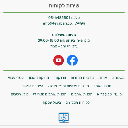
שירות לקוחות
טלפון:
03-6485501
אימייל:
info@tevabari.co.il
שעות הפעילות:
ימים א'-ה' בין השעות 09:00-15:00
ערבי חג וחג – סגור.
משלוחים
אודות
מדיניות החזרות
צרו קשר
מחיקת חשבון
איסוף עצמי
תקנון האתר
מדיניות פרטיות ותנאי שימוש
הצהרת נגישות
מועדון טבע בריא
תכנית שותפים
תכנית שותפים נוטרי די
מילון רכיבים
לקוחות ממליצים
ביטול עסקה