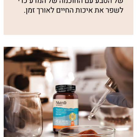
וספרות מקצועית בתחומי הרפואה הטבעית
ותזונת הספורט.
אני כאן כדי לעזור לך להתאים את תוספי
התזונה ומוצרי הבריאות המדויקים למטרות
ולמצב הגופני שלך, ולהסביר לך אילו רכיבים
עובדים יחד כדי למקסם תוצאות גם בחיי היום
יום וגם בתחום הכושר והספורט.
המטרה שלי היא להתאים עבורך המלצות
אישיות מבוססות מדעית.
זה הזמן להתחיל. איך אוכל לעזור?