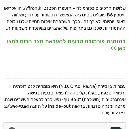
שלושת הרכיבים בפורמולה – הזעפרן הפטנטי ®Affron, הוואלריאן
וויטמין B6 פועלים בסינרגיה המאפשרת לשמור על רוגע ושלווה
באופן יומיומי ולאורך זמן. בכך, משתפרת איכות החיים שלנו ויכולת
ההתמודדות שלנו גם בתקופות של אתגרים משתפרת משמעותית.
להזמנת פורמולה טבעית להעלאת מצב הרוח לחצו
כאן >>
_____________________________________
עמרית בן סירה (N.D, C.Ac, Re.Na) היא מומחית לנטורופתיה
ורפואה טבעית, בעלת קליניקה לרפואה טבעית בגישה
אינטגרטיבית (משולבת) 360º גוף-נפש כבר למעלה מעשרים שנה.
מרצה ומנחה סדנאות בריאות inside-out על תזונה ואנטי-אייג'ינג
בארץ ובעולם