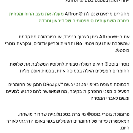
ייחודי ומוגן בפטנט בשם
®
Affron.
מחקרים מראים שנטילת
®
Affron
מעלה את מצב הרוח
ומפחית
בצורה משמעותית סימפטומים של דיכאון וחרדה
.
את ה-®Affron ניתן לצרוך בנפרד, או בפורמולה מתקדמת
שמשלבת אותו עם ויטמין B6 ותמצית ולריאן אדוליס, ונקראת נוטרי
בוסט®.
נוטרי בוסט® היא פורמולה טבעית לחלוטין המשלבת את שלושת
החומרים הפעילים האלה בכמוסה אחת, בכמות אופטימלית.
הכמוסה מצופה בציפוי פטנטי בשם ™DRcaps המגן על החומרים
הפעילים מפני התפרקות בקיבה, מה שמאפשר להם להגיע למעיים
ומשם לאברי המטרה.
פרומולת נוטרי בוסט® מיוצרת בטכנולוגיית שחרור מושהה,
המאפשרת פיזור של החומרים הפעילים בגוף באופן הדרגתי לאורך
היום.