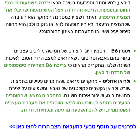
דיכאון, לחץ ומתח והפרעות בשינה הראו
ירידה משמעותית בגלי
החום ובתופעות הדיכאון והחרדה אצל המשתתפות שקיבלו את
תמצית הזעפרן.
היתרון שצוין במסקנת המחקר הוא העובדה
שלתמצית הזעפרן לא היו תופעות לוואי או נזקים ולכן היא מהווה
טיפול יעיל שאין בו התערבות באיזון ההורמונלי.
ויטמין
B6
- ויטמין חיוני ליצורם של חמישה מוליכים עצביים
בגוף, בהם גאבא וסרוטונין, שאחראים למצב הרוח הטוב ולאיכות
היי,
השינה שלנו. מחקרים מראים כי
צריכת B6 מפחיתה סימפטומים
אני יועץ הבריאות האישי AI של טבע בריא.
של חרדה ודיכאון.
התשובות שלי מבוססות על מאגרי מידע קליניים
ולריאן אדוליס –
מחקרים מראים שהחומרים פעילים בתמצית
וספרות מקצועית בתחומי הרפואה הטבעית
שורש ולריאן נקשרים לקולטנים של גאבא, ומשפיעים על יצירת
ותזונת הספורט.
תחושת רוגע ושיפור איכות השינה.
במחקרים נמצא, שהחומרים
הפעילים בתמצית שורש הוולריאן מווסתים את מערכת העצבים
אני כאן כדי לעזור לך להתאים את תוספי
האוטונומית, ויש להם השפעה מרגיעה ומפחיתת חרדה.
התזונה ומוצרי הבריאות המדויקים למטרות
ולמצב הגופני שלך, ולהסביר לך אילו רכיבים
לפרטים על תוסף טבעי להעלאת מצב הרוח לחצו כאן >>
עובדים יחד כדי למקסם תוצאות גם בחיי היום
יום וגם בתחום הכושר והספורט.