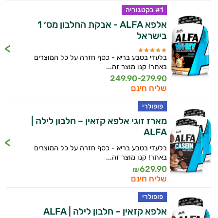
#1 בקטגוריה
אלפא ALFA - אבקת החלבון מס׳ 1
בישראל
בלעדי בטבע בריא - כסף חזרה על כל המוצרים
באתר! קנו מוצר זה...
249.90-279.90
שליח חינם
פופולרי
מארז זוגי אלפא קזאין – חלבון לילה |
ALFA
היי,
בלעדי בטבע בריא - כסף חזרה על כל המוצרים
אני יועץ הבריאות האישי AI של טבע בריא.
באתר! קנו מוצר זה...
629.90
₪
התשובות שלי מבוססות על מאגרי מידע קליניים
שליח חינם
וספרות מקצועית בתחומי הרפואה הטבעית
פופולרי
ותזונת הספורט.
אלפא קזאין – חלבון לילה | ALFA