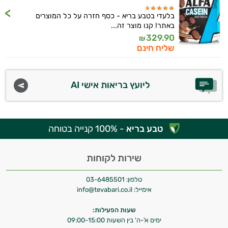
אני כאן כדי לעזור לך להתאים את תוספי
התזונה ומוצרי הבריאות המדויקים למטרות
בלעדי בטבע בריא - כסף חזרה על כל המוצרים
ולמצב הגופני שלך, ולהסביר לך אילו רכיבים
באתר! קנו מוצר זה...
עובדים יחד כדי למקסם תוצאות גם בחיי היום
329.90
₪
יום וגם בתחום הכושר והספורט.
שליח חינם
המטרה שלי היא להתאים עבורך המלצות
אישיות מבוססות מדעית.
ליועץ בריאות אישי AI
זה הזמן להתחיל. איך אוכל לעזור?
טבע בריא
- 100% קנייה בטוחה
שירות לקוחות
טלפון:
03-6485501
אימייל:
info@tevabari.co.il
שעות הפעילות:
ימים א'-ה' בין השעות 09:00-15:00