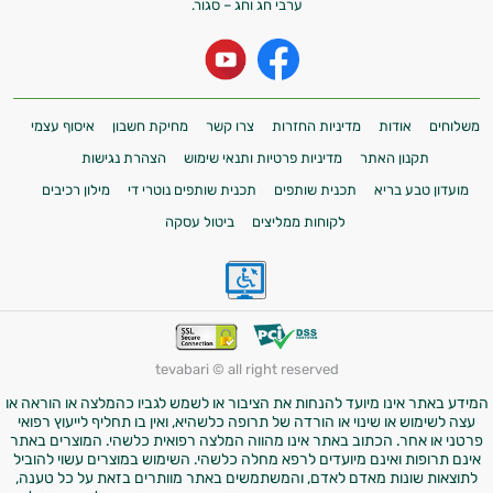
ערבי חג וחג – סגור.
משלוחים
אודות
מדיניות החזרות
צרו קשר
מחיקת חשבון
איסוף עצמי
תקנון האתר
מדיניות פרטיות ותנאי שימוש
הצהרת נגישות
מועדון טבע בריא
תכנית שותפים
תכנית שותפים נוטרי די
מילון רכיבים
לקוחות ממליצים
ביטול עסקה
tevabari © all right reserved
המידע באתר אינו מיועד להנחות את הציבור או לשמש לגביו כהמלצה או הוראה או
עצה לשימוש או שינוי או הורדה של תרופה כלשהיא, ואין בו תחליף לייעוץ רפואי
פרטני או אחר. הכתוב באתר אינו מהווה המלצה רפואית כלשהי. המוצרים באתר
אינם תרופות ואינם מיועדים לרפא מחלה כלשהי. השימוש במוצרים עשוי להוביל
לתוצאות שונות מאדם לאדם, והמשתמשים באתר מוותרים בזאת על כל טענה,