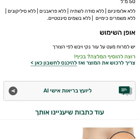
50 מ”ל
טיפוח
ללא אלומיניום | ללא סודה לשתיה | ללא פראבנים | ללא סיליקונים |
ללא משמרים כימיים | ללא בשמים סינטטיים.
הפנים
אופן השימוש
מעבר
יש למרוח מעט על עור נקי ויבש לפי הצורך
ליופי
רוצה להוסיף המלצה? בכיף!
טיפוח
צריך לרכוש את המוצר ואז
להיכנס לחשבון כאן >
מבפנים
סרומים
ליועץ בריאות אישי AI
שמני
עוד כתבות שיעניינו אותך
בסיס
שמנים
אתרים