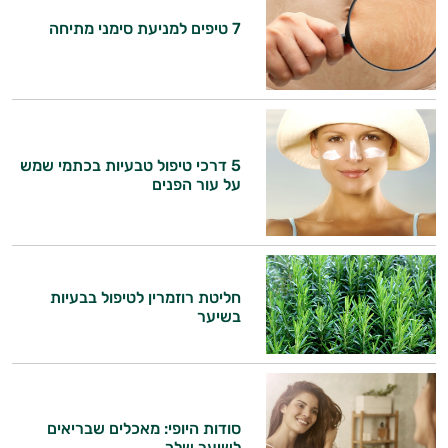
7 טיפים למניעת סימני מתיחה
קוסמטיקה
אורגנית
מותגים
היגיינת
5 דרכי טיפול טבעיות בכתמי שמש
על עור הפנים
הפה
היגיינה
נשית
חליטת רוזמרין לטיפול בבעיות
בשיער
טיפוח
הציפורניים
והשיער
סודות היופי: מאכלים שבריאים
לשיער שלך