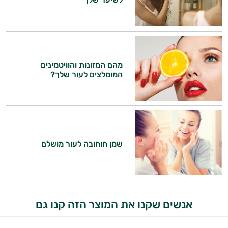
אביזרי
טיפוח
הגנה
מהם המזונות והוויטמינים
מהשמש
המומלצים לעור שלך?
שמן חוחובה לעור מושלם
היי,
אני יועץ הבריאות האישי AI של טבע בריא.
התשובות שלי מבוססות על מאגרי מידע קליניים
אנשים שקנו את המוצר הזה קנו גם
וספרות מקצועית בתחומי הרפואה הטבעית
ותזונת הספורט.