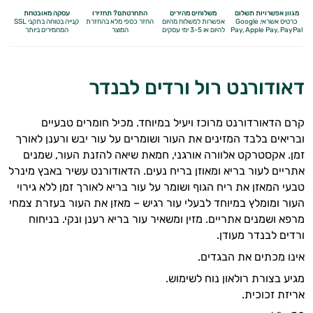
מגוון אפשרויות תשלום
משלוחים מהירים
התחרטתם? תחזירו
עסקה מאובטחת
כרטיס אשראי, Google
אפשרות למשלוח מהיום
החזר כספי מלא
בהחזרת
קנייה בטוחה בתקני SSL
Apple Pay, PayPal
Pay,
להיום או 3-5 ימי עסקים
המוצר
המחמירים ביותר
דאודורנט רול ורדים לבנדר
קרם הדאורדורנט מרוכז ויעיל במיוחד. מכיל חומרים טבעיים
ובריאים בלבד המזינים את העור ושומרים על עור יבש ורענן לאורך
זמן. אקסטרקט אלוורה אורגני, חמאת שיאה להזנת העור, שמנים
אתריים לעור בריא ומאוזן בריח נעים. הדאודורנט עשיר באבץ מינרל
טבעי המאזן את ריח הגוף ושומר על עור בריא לאורך זמן ללא גירוי
העור ומומלץ במיוחד לבעלי עור רגיש – מאזן את העור בעזרת צמחי
אנטי
מרפא ושמנים אתריים. מזין ומשאיר עור בריא רענן ונקי. בניחוח
ורדים לבנדר מעודן.
אייג'ינג
אינו מכתים את הבגדים.
טיפוח
מגיע בצורת רולאון נוח לשימוש.
אריזת זכוכית.
הגוף