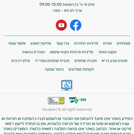
ימים א'-ה' בין השעות 09:00-15:00
ערבי חג וחג – סגור.
משלוחים
אודות
מדיניות החזרות
צרו קשר
מחיקת חשבון
איסוף עצמי
תקנון האתר
מדיניות פרטיות ותנאי שימוש
הצהרת נגישות
מועדון טבע בריא
תכנית שותפים
תכנית שותפים נוטרי די
מילון רכיבים
לקוחות ממליצים
ביטול עסקה
tevabari © all right reserved
המידע באתר אינו מיועד להנחות את הציבור או לשמש לגביו כהמלצה או הוראה או
עצה לשימוש או שינוי או הורדה של תרופה כלשהיא, ואין בו תחליף לייעוץ רפואי
פרטני או אחר. הכתוב באתר אינו מהווה המלצה רפואית כלשהי. המוצרים באתר
אינם תרופות ואינם מיועדים לרפא מחלה כלשהי. השימוש במוצרים עשוי להוביל