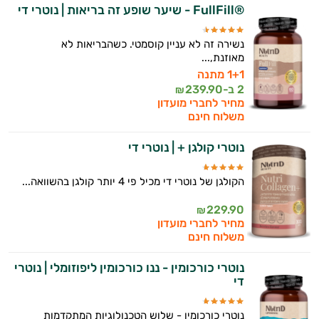
®FullFill - שיער שופע זה בריאות | נוטרי די
אני כאן כדי לעזור לך להתאים את תוספי
התזונה ומוצרי הבריאות המדויקים למטרות
ולמצב הגופני שלך, ולהסביר לך אילו רכיבים
נשירה זה לא עניין קוסמטי. כשהבריאות לא
מאוזנת,...
עובדים יחד כדי למקסם תוצאות גם בחיי היום
יום וגם בתחום הכושר והספורט.
1+1 מתנה
2 ב-
239.90
₪
מחיר לחברי מועדון
המטרה שלי היא להתאים עבורך המלצות
משלוח חינם
אישיות מבוססות מדעית.
נוטרי קולגן + | נוטרי די
זה הזמן להתחיל. איך אוכל לעזור?
הקולגן של נוטרי די מכיל פי 4 יותר קולגן בהשוואה...
229.90
₪
מחיר לחברי מועדון
משלוח חינם
נוטרי כורכומין - ננו כורכומין ליפוזומלי | נוטרי
די
נוטרי כורכומין - שלוש הטכנולוגיות המתקדמות