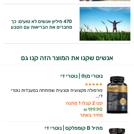
היי,
אני יועץ הבריאות האישי AI של טבע בריא.
470 מיליון אנשים לא טועים: כך
התשובות שלי מבוססות על מאגרי מידע קליניים
מחברים את הבריאות עם הטבע
וספרות מקצועית בתחומי הרפואה הטבעית
ותזונת הספורט.
אני כאן כדי לעזור לך להתאים את תוספי
אנשים שקנו את המוצר הזה קנו גם
התזונה ומוצרי הבריאות המדויקים למטרות
ולמצב הגופני שלך, ולהסביר לך אילו רכיבים
עובדים יחד כדי למקסם תוצאות גם בחיי היום
נוטרי מן® | נוטרי די
יום וגם בתחום הכושר והספורט.
פורמולה מקצועית וטבעית שפותחה במעבדות נוטרי
המטרה שלי היא להתאים עבורך המלצות
די...
אישיות מבוססות מדעית.
קנו 2 קבלו 1 מתנה
199.90
₪
זה הזמן להתחיל. איך אוכל לעזור?
מחיר באתר
מתיל B קומפלקס | נוטרי די