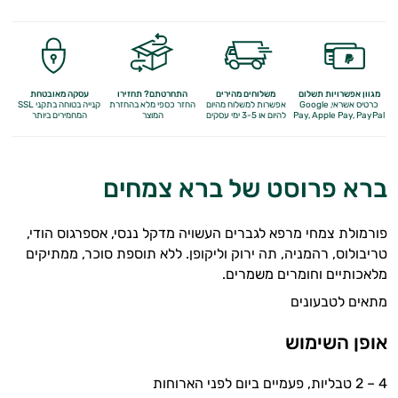
מגוון אפשרויות תשלום
משלוחים מהירים
התחרטתם? תחזירו
עסקה מאובטחת
כרטיס אשראי, Google
אפשרות למשלוח מהיום
החזר כספי מלא
בהחזרת
קנייה בטוחה בתקני SSL
Apple Pay, PayPal
Pay,
להיום או 3-5 ימי עסקים
המוצר
המחמירים ביותר
ברא פרוסט של ברא צמחים
פורמולת צמחי מרפא לגברים העשויה מדקל ננסי, אספרגוס הודי,
טריבולוס, רהמניה, תה ירוק וליקופן. ללא תוספת סוכר, ממתיקים
מלאכותיים וחומרים משמרים.
מתאים לטבעונים
אופן השימוש
4 – 2 טבליות, פעמיים ביום לפני הארוחות