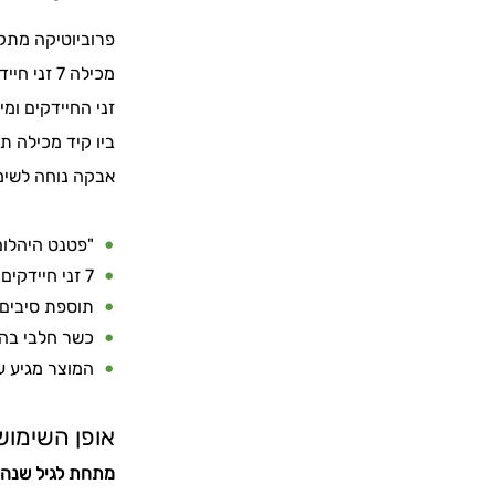
פרוביוטיקה
מתק
מכילה 7 זני חיידקים נחקרים המוגנים בפטנט, במינון של 2 מיליארד חיידקים פעילים בכל כפית מידה.
זני החיידקים ומ
ביו קיד מכילה תוספת של FOS, סיבים תזונתיים פרה-ביוטיים המהווים מצ
אבקה נוחה לשימ
"פטנט היהלו
7 זני חיידקים ידידותיים
תוספת סיבים 
כשר חלבי בה
המוצר מגיע ע
אופן השימוש
מתחת לגיל שנה