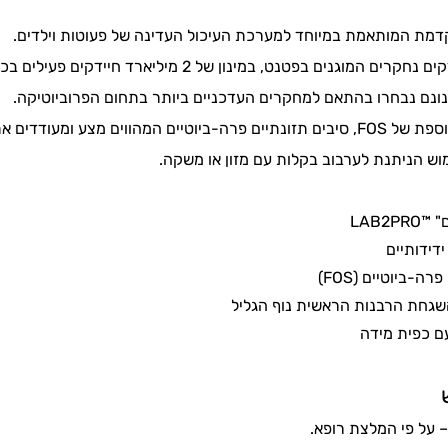
דמת
המותאמת במיוחד למערכת העיכול
העדינה
של פעוטות וילדים
.
ינונם נבחרו בהתאם למחקרים העדכניים ביותר בתחום הפרוביוטיקה.
ע ומעודדים את שגשוג החיידקים ושרידותם.
וש הניתנת לערבוב בקלות עם מזון
או משקה
.
ם"
™
LAB2PRO
פרה-ביוטיים
(FOS
)
שגחת הרבנות הראשית נוף הגליל
ם כפית מידה
– על פי המלצת רופא.