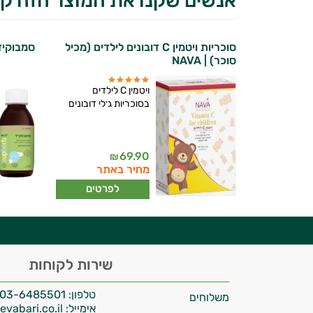
אנשים שקנו את המוצר הזה קנ
סוכריות ויטמין C דובונים לילדים (מכיל
סמבוקיד
סוכר) | NAVA
ויטמין C לילדים
בסוכריות ג׳לי דובונים
יועץ בריאות אישי AI
69.90
₪
מחיר באתר
לפרטים
היי,
שירות לקוחות
אני יועץ הבריאות האישי AI של טבע בריא.
טלפון:
03-6485501
משלוחים
התשובות שלי מבוססות על מאגרי מידע קליניים
אימייל:
info@tevabari.co.il