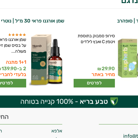
ו גם
 | סופהרב
שמן אורגנו פראי 30 מ״ל | נוטרי די
סירופ סמבוק בתוספת
שמן אורגנו פראי
ויטמין C ואבץ לילדים
על בסיס שמן זי
מעולה...
1+1 מתנה
29.90
2 ב-
139.90
₪
₪
מחיר באתר
בלעדי לחברי 
לפרטים
לפרטים
טבע בריא
- 100% קנייה בטוחה
החי
אלפא
ח