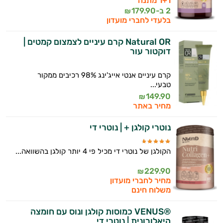
1+1 מתנה
2 ב-
179.90
₪
בלעדי לחברי מועדון
Natural OR קרם עיניים לצמצום קמטים |
דוקטור עור
קרם עיניים אנטי אייג'ינג 98% רכיבים ממקור
טבעי...
149.90
₪
מחיר באתר
נוטרי קולגן + | נוטרי די
הקולגן של נוטרי די מכיל פי 4 יותר קולגן בהשוואה...
229.90
₪
מחיר לחברי מועדון
משלוח חינם
®VENUS כמוסות קולגן ונוס עם חומצה
היאלורונית | נוטרי די