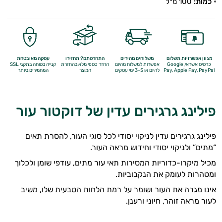
כמות:
100 מ״ל
מגוון אפשרויות תשלום
משלוחים מהירים
התחרטתם? תחזירו
עסקה מאובטחת
כרטיס אשראי, Google
אפשרות למשלוח מהיום
החזר כספי מלא
בהחזרת
קנייה בטוחה בתקני SSL
Apple Pay, PayPal
Pay,
להיום או 3-5 ימי עסקים
המוצר
המחמירים ביותר
פילינג גרגירים עדין של דוקטור עור
פילינג גרגירים עדין לניקוי יסודי לכל סוגי העור, להסרת תאים
“מתים” ולניקוי יסודי וחידוש מראה העור.
מכיל מיקרו-כדוריות המסירות תאי עור מתים, עודפי שומן ולכלוך
ומטהרות לעומק את הנקבוביות.
אינו מגרה את העור ושומר על רמת הלחות הטבעית שלו, משיב
לעור מראה זוהר, חיוני ורענן.