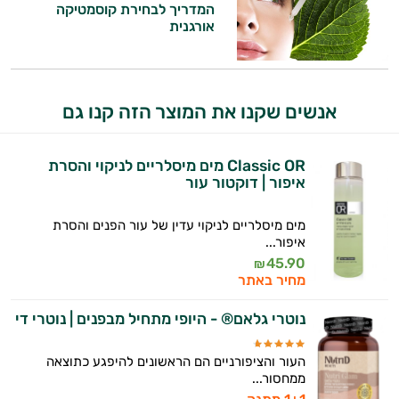
התשובות שלי מבוססות על מאגרי מידע קליניים
המדריך לבחירת קוסמטיקה
אורגנית
וספרות מקצועית בתחומי הרפואה הטבעית
ותזונת הספורט.
אני כאן כדי לעזור לך להתאים את תוספי
התזונה ומוצרי הבריאות המדויקים למטרות
אנשים שקנו את המוצר הזה קנו גם
ולמצב הגופני שלך, ולהסביר לך אילו רכיבים
עובדים יחד כדי למקסם תוצאות גם בחיי היום
Classic OR מים מיסלריים לניקוי והסרת
יום וגם בתחום הכושר והספורט.
איפור | דוקטור עור
המטרה שלי היא להתאים עבורך המלצות
אישיות מבוססות מדעית.
מים מיסלריים לניקוי עדין של עור הפנים והסרת
איפור...
זה הזמן להתחיל. איך אוכל לעזור?
45.90
₪
מחיר באתר
נוטרי גלאם® - היופי מתחיל מבפנים | נוטרי די
העור והציפורניים הם הראשונים להיפגע כתוצאה
ממחסור...