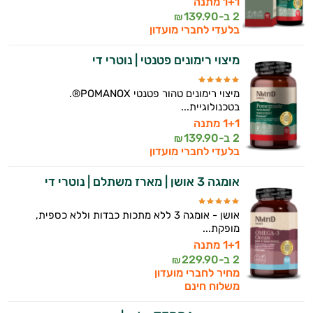
1+1 מתנה
היי,
2 ב-
139.90
אני יועץ הבריאות האישי AI של טבע בריא.
₪
בלעדי לחברי מועדון
התשובות שלי מבוססות על מאגרי מידע קליניים
מיצוי רימונים פטנטי | נוטרי די
וספרות מקצועית בתחומי הרפואה הטבעית
ותזונת הספורט.
מיצוי רימונים טהור פטנטי POMANOX®.
בטכנולוגיית...
אני כאן כדי לעזור לך להתאים את תוספי
1+1 מתנה
התזונה ומוצרי הבריאות המדויקים למטרות
2 ב-
139.90
₪
ולמצב הגופני שלך, ולהסביר לך אילו רכיבים
בלעדי לחברי מועדון
עובדים יחד כדי למקסם תוצאות גם בחיי היום
יום וגם בתחום הכושר והספורט.
אומגה 3 אושן | מארז משתלם | נוטרי די
המטרה שלי היא להתאים עבורך המלצות
אושן - אומגה 3 ללא מתכות כבדות וללא כספית,
אישיות מבוססות מדעית.
מופקת...
1+1 מתנה
זה הזמן להתחיל. איך אוכל לעזור?
2 ב-
229.90
₪
מחיר לחברי מועדון
משלוח חינם