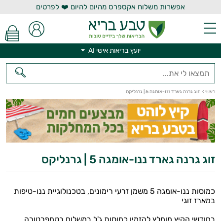
אפשרות משלוח אקספרס מהיום להיום ❤️ לפרטים
יועץ בריאות אישי AI
יועץ בריאות אישי AI
ראשי
>
זוג גרנה גארד ננו-אומגה 5 | גרנליקס
זוג גרנה גארד ננו-אומגה 5 | גרנליקס
כמוסות ננו-אומגה 5 משמן זרעי רימונים, בטכנולוגיית ננו-טיפות
במארז זוגי
בחודשי הקיץ מומלץ להזמין כמוסות ג'ל במשלוח בטמפרטורה