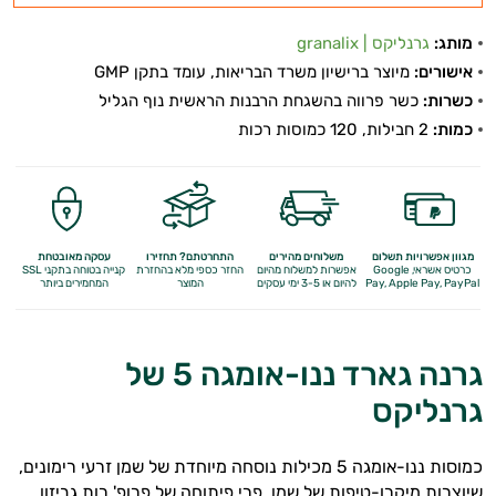
מותג:
גרנליקס | granalix
אישורים:
מיוצר ברישיון משרד הבריאות, עומד בתקן GMP
כשרות:
כשר פרווה בהשגחת הרבנות הראשית נוף הגליל
כמות:
2 חבילות, 120 כמוסות רכות
מגוון אפשרויות תשלום
משלוחים מהירים
התחרטתם? תחזירו
עסקה מאובטחת
כרטיס אשראי, Google
אפשרות למשלוח מהיום
החזר כספי מלא
בהחזרת
קנייה בטוחה בתקני SSL
Apple Pay, PayPal
Pay,
להיום או 3-5 ימי עסקים
המוצר
המחמירים ביותר
גרנה גארד ננו-אומגה 5 של
גרנליקס
כמוסות ננו-אומגה 5 מכילות נוסחה מיוחדת של שמן זרעי רימונים,
שיוצרות מיקרו-טיפות של שמן. פרי פיתוחה של פרופ' רות גביזון.