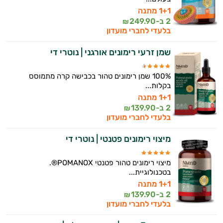
1+1 מתנה
2 ב-
249.90
₪
בלעדי לחברי מועדון
היי,
שמן זרעי רימונים אורגני | נוטרי די
אני יועץ הבריאות האישי AI של טבע בריא.
100% שמן רימונים טהור בכבישה קרה מתמוסס
התשובות שלי מבוססות על מאגרי מידע קליניים
בקלות...
וספרות מקצועית בתחומי הרפואה הטבעית
1+1 מתנה
ותזונת הספורט.
2 ב-
139.90
₪
בלעדי לחברי מועדון
אני כאן כדי לעזור לך להתאים את תוספי
התזונה ומוצרי הבריאות המדויקים למטרות
מיצוי רימונים פטנטי | נוטרי די
ולמצב הגופני שלך, ולהסביר לך אילו רכיבים
עובדים יחד כדי למקסם תוצאות גם בחיי היום
מיצוי רימונים טהור פטנטי POMANOX®.
יום וגם בתחום הכושר והספורט.
בטכנולוגיית...
1+1 מתנה
המטרה שלי היא להתאים עבורך המלצות
2 ב-
139.90
₪
אישיות מבוססות מדעית.
בלעדי לחברי מועדון