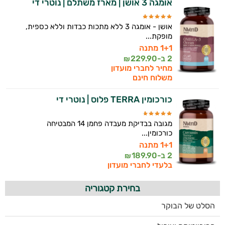
זה הזמן להתחיל. איך אוכל לעזור?
אומגה 3 אושן | מארז משתלם | נוטרי די
אושן - אומגה 3 ללא מתכות כבדות וללא כספית,
מופקת...
1+1 מתנה
2 ב-
229.90
₪
מחיר לחברי מועדון
משלוח חינם
כורכומין TERRA פלוס | נוטרי די
מגובה בבדיקת מעבדה פחמן 14 המבטיחה
כורכומין...
1+1 מתנה
2 ב-
189.90
₪
בלעדי לחברי מועדון
בחירת קטגוריה
הסלט של הבוקר