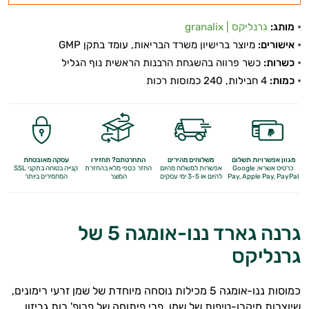
מותג:
גרנליקס | granalix
אישורים:
מיוצר ברישיון משרד הבריאות, עומד בתקן GMP
כשרות:
כשר פרווה בהשגחת הרבנות הראשית נוף הגליל
כמות:
4 חבילות, 240 כמוסות רכות
מגוון אפשרויות תשלום
משלוחים מהירים
התחרטתם? תחזירו
עסקה מאובטחת
כרטיס אשראי, Google
אפשרות למשלוח מהיום
החזר כספי מלא
בהחזרת
קנייה בטוחה בתקני SSL
Apple Pay, PayPal
Pay,
להיום או 3-5 ימי עסקים
המוצר
המחמירים ביותר
גרנה גארד ננו-אומגה 5 של
גרנליקס
כמוסות ננו-אומגה 5 מכילות נוסחה מיוחדת של שמן זרעי רימונים,
שיוצרות מיקרו-טיפות של שמן. פרי פיתוחה של פרופ' רות גביזון.