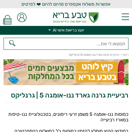
אפשרות משלוח אקספרס מהיום להיום ❤️ לפרטים
יועץ בריאות אישי AI
יועץ בריאות אישי AI
ראשי
>
רביעיית גרנה גארד ננו-אומגה 5 | גרנליקס
רביעיית גרנה גארד ננו-אומגה 5 | גרנליקס
כמוסות ננו-אומגה 5 משמן זרעי רימונים, בטכנולוגיית ננו-טיפות
במארז רביעייה
בחודשי הקיץ מומלץ להזמין כמוסות ג'ל במשלוח בטמפרטורה