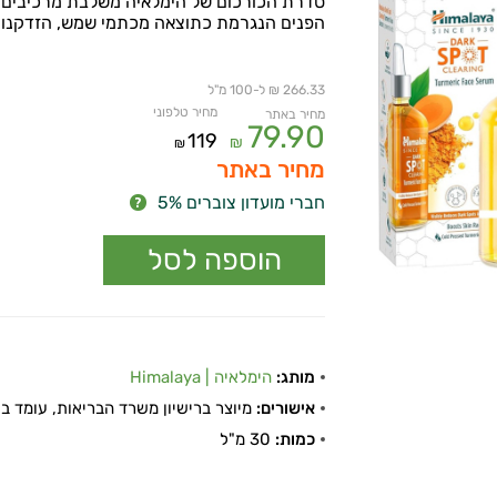
סדרת הכורכום של הימלאיה משלבת מרכיבים טב
הפנים הנגרמת כתוצאה מכתמי שמש, הזדקנות
266.33 ₪ ל-100 מ"ל
מחיר טלפוני
מחיר באתר
79.90
119
₪
₪
מחיר באתר
חברי מועדון צוברים 5%
מותג:
הימלאיה | Himalaya
אישורים:
מיוצר ברישיון משרד הבריאות, עומד בתקן
כמות:
30 מ"ל