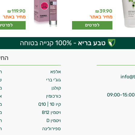
119.90
39.90
₪
₪
מחיר באתר
מחיר באתר
לפרטים
לפרטים
טבע בריא
- 100% קנייה בטוחה
החי
אלפא
ח
גוג'י ברי
ש
קולגן
מ
כורכומין
א
קיו 10 | Q10
מ
ויטמין B12
מ
ויטמין D
ח
ספירולינה
ת