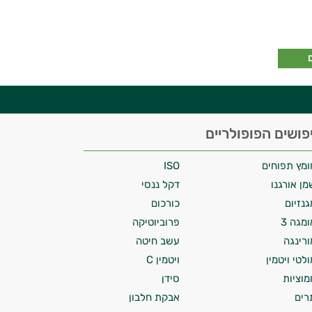
פושים הפופולריים
ומץ תפוחים
ISO
מן אורגנו
דקל ננסי
גנזיום
כורכום
ומגה 3
פרוביוטיקה
ורינגה
עשב חיטה
ולטי ויטמין
ויטמין C
מוציות
סידן
רים
אבקת חלבון