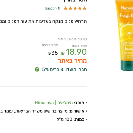
[
1 המלצות
]
תרחיץ פנים מנקה בעדינות את עור הפנים ומס
18.90 ₪ ל-100 מ"ל
מחיר טלפוני
מחיר באתר
18.90
35
₪
₪
מחיר באתר
חברי מועדון צוברים 5%
מותג:
הימלאיה | Himalaya
אישורים:
מיוצר ברישיון משרד הבריאות, עומד בתקן
כמות:
100 מ"ל