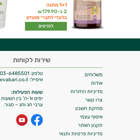
1+1 מתנה
יועץ בריאות אישי AI
2 ב-
179.90
₪
בלעדי לחברי מועדון
לפרטים
היי,
שירות לקוחות
אני יועץ הבריאות האישי AI של טבע בריא.
טלפון:
03-6485501
משלוחים
התשובות שלי מבוססות על מאגרי מידע קליניים
אימייל:
info@tevabari.co.il
וספרות מקצועית בתחומי הרפואה הטבעית
אודות
ותזונת הספורט.
מדיניות החזרות
שעות הפעילות:
ימים א'-ה' בין השעות 09:00-15:00
צרו קשר
אני כאן כדי לעזור לך להתאים את תוספי
ערבי חג וחג – סגור.
מחיקת חשבון
התזונה ומוצרי הבריאות המדויקים למטרות
ולמצב הגופני שלך, ולהסביר לך אילו רכיבים
איסוף עצמי
עובדים יחד כדי למקסם תוצאות גם בחיי היום
תקנון האתר
יום וגם בתחום הכושר והספורט.
מדיניות פרטיות ותנאי