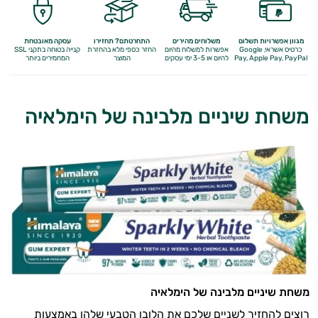
מגוון אפשרויות תשלום
משלוחים מהירים
התחרטתם? תחזירו
עסקה מאובטחת
כרטיס אשראי, Google
אפשרות למשלוח מהיום
החזר כספי מלא
בהחזרת
קנייה בטוחה בתקני SSL
Apple Pay, PayPal
Pay,
להיום או 3-5 ימי עסקים
המוצר
המחמירים ביותר
משחת שיניים מלבינה של הימלאיה
משחת שיניים מלבינה של הימלאיה
רוצים להחזיר לשניים שלכם את הלובן הטבעי שלהן באמצעות