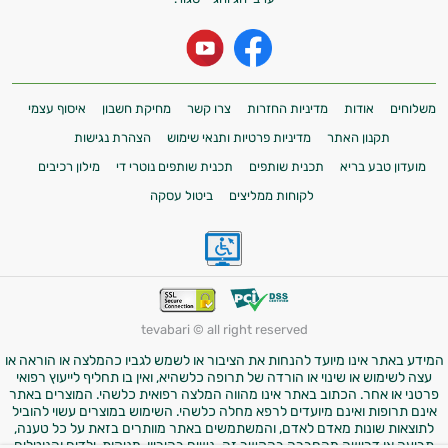
משלוחים
אודות
מדיניות החזרות
צרו קשר
מחיקת חשבון
איסוף עצמי
תקנון האתר
מדיניות פרטיות ותנאי שימוש
הצהרת נגישות
מועדון טבע בריא
תכנית שותפים
תכנית שותפים נוטרי די
מילון רכיבים
לקוחות ממליצים
ביטול עסקה
tevabari © all right reserved
המידע באתר אינו מיועד להנחות את הציבור או לשמש לגביו כהמלצה או הוראה או
עצה לשימוש או שינוי או הורדה של תרופה כלשהיא, ואין בו תחליף לייעוץ רפואי
פרטני או אחר. הכתוב באתר אינו מהווה המלצה רפואית כלשהי. המוצרים באתר
אינם תרופות ואינם מיועדים לרפא מחלה כלשהי. השימוש במוצרים עשוי להוביל
לתוצאות שונות מאדם לאדם, והמשתמשים באתר מוותרים בזאת על כל טענה,
תביעה או דרישה מהחברה בהקשר זה. נשים בהיריון, מניקות, ילדים והנוטלים