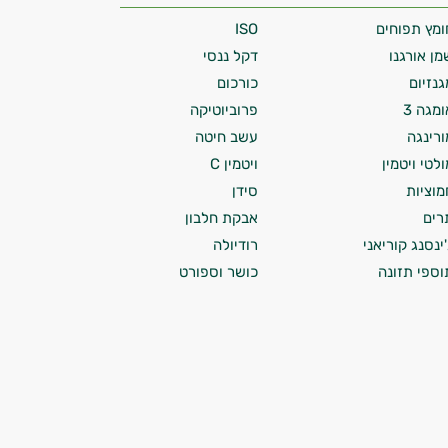
ומץ תפוחים
ISO
מן אורגנו
דקל ננסי
גנזיום
כורכום
ומגה 3
פרוביוטיקה
ורינגה
עשב חיטה
ולטי ויטמין
ויטמין C
מוציות
סידן
רים
אבקת חלבון
'ינסנג קוריאני
רודיולה
וספי תזונה
כושר וספורט