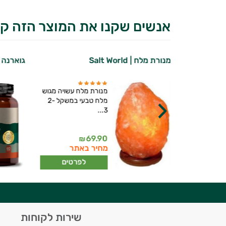
אנשים שקנו את המוצר הזה קנ
מנורת מלח | Salt World
גוארנה |
כילות ריכוז
מנורת מלח עשויה מגוש
צוי נקי
מלח טבעי במשקל 2-
3...
יועץ בריאות אישי AI
69.90
99
₪
₪
ברי מועדון
מחיר באתר
רטים
לפרטים
היי,
שירות לקוחות
אני יועץ הבריאות האישי AI של טבע בריא.