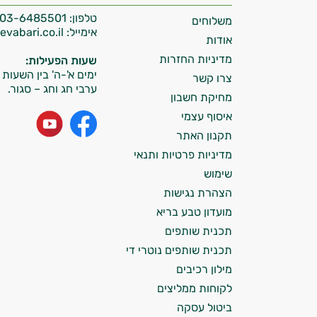
טלפון:
03-6485501
משלוחים
התשובות שלי מבוססות על מאגרי מידע קליניים
אימייל:
info@tevabari.co.il
וספרות מקצועית בתחומי הרפואה הטבעית
אודות
ותזונת הספורט.
מדיניות החזרות
שעות הפעילות:
ימים א'-ה' בין השעות 09:00-15:00
צרו קשר
אני כאן כדי לעזור לך להתאים את תוספי
ערבי חג וחג – סגור.
מחיקת חשבון
התזונה ומוצרי הבריאות המדויקים למטרות
איסוף עצמי
ולמצב הגופני שלך, ולהסביר לך אילו רכיבים
עובדים יחד כדי למקסם תוצאות גם בחיי היום
תקנון האתר
יום וגם בתחום הכושר והספורט.
מדיניות פרטיות ותנאי
שימוש
המטרה שלי היא להתאים עבורך המלצות
הצהרת נגישות
אישיות מבוססות מדעית.
מועדון טבע בריא
זה הזמן להתחיל. איך אוכל לעזור?
תכנית שותפים
תכנית שותפים נוטרי די
מילון רכיבים
לקוחות ממליצים
ביטול עסקה