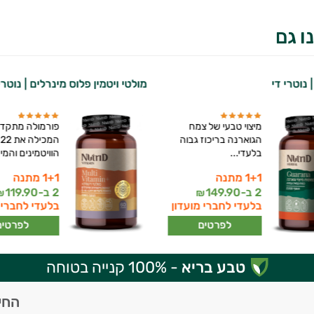
ו גם
 נוטרי די
מולטי ויטמין פלוס מינרלים | נוטרי
מיצוי טבעי של צמח
פורמולה מתקד
הגוארנה בריכוז גבוה
המכילה את 22
בלעדי...
הוויטמינים והמינ
1+1 מתנה
1+1 מתנה
2 ב-
149.90
2 ב-
119.90
₪
₪
בלעדי לחברי מועדון
בלעדי לחברי 
לפרטים
לפרטים
טבע בריא
- 100% קנייה בטוחה
החי