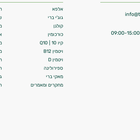
אלפא
ח
גוג'י ברי
ש
קולגן
מ
כורכומין
א
קיו 10 | Q10
מ
ויטמין B12
מ
ויטמין D
ח
ספירולינה
ת
מאקי ברי
ג
מחקרים ומאמרים
ת