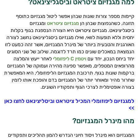
למה מגנזיום ציטראט וביסגליצינאט?
יום וגם בתחום הכושר והספורט.
קיימות מספר צורות שונות שבהן אפשר ליטול מגנזיום כתוסף
המטרה שלי היא להתאים עבורך המלצות
תזונה, כשהנפוצות שבהן הן
מגנזיום ציטראט
ומגנזיום
אישיות מבוססות מדעית.
ביסגליצינאט. מגנזיום ציטראט היא הצורה הנספגת בגוף בקלות
יחסית וללא תופעות לוואי, ואילו מגנזיום ביסגליצינאט נחשב לצורה
זה הזמן להתחיל. איך אוכל לעזור?
האורגנית והטבעית ביותר של מינרל המגנזיום, אשר זהה כמעט לזו
הנמצאת במאכלים שונים כמו תרד לדוגמה. שילוב של שני הסוגים
יחד ביחס הנכון, יחד עם
ויטמין C ליפזומלי
לאחר ייעוץ והמלצה
מהרופאים המטפלים, מאפשר ספיגה מהירה ועמוקה של המגנזיום
ברקמות שונות בגוף. תרכובת המגנזיום הליפוזומלי, היא המאפשרת
שחרור מהיר ומאוחר יותר של המגנזיום בדם והופכת אותו לזמין
בצורה אופטימלית לצרכי הגוף ותפקודיו השונים.
למגנזיום ליפוזומלי המכיל ציטראט וביסליצינאט לחצו כאן
>>
מהו מינרל המגנזיום?
המגנזיום הוא מינרל ויסוד חיוני הנדרש להמון תהליכים ותפקודים