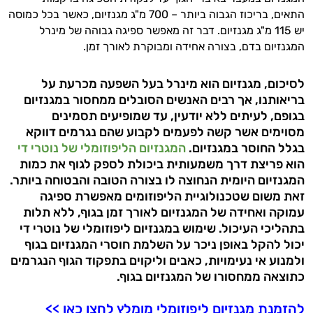
התאים, בריכוז הגבוה ביותר – 700 מ"ג מגנזיום, כאשר בכל כמוסה
יש 115 מ"ג מגנזיום. דבר זה מאפשר ספיגה גבוהה של מינרל
המגנזיום בדם, בצורה אחידה ומבוקרת לאורך זמן.
לסיכום, מגנזיום הוא מינרל בעל השפעה מכרעת על
בריאותנו, אך רבים האנשים הסובלים ממחסור במגנזיום
בגופם, לעיתים ללא יודעין, עד שמופיעים תסמינים
מסוימים אשר קשה לפעמים לקבוע שהם נגרמים דווקא
בגלל החוסר במגנזיום.
המגנזיום הליפוזומלי של נוטרי די
הוא פריצת דרך משמעותית ביכולת לספק לגוף את כמות
המגנזיום היומית הנחוצה לו בצורה הטובה והבטוחה ביותר.
זאת משום שטכנולוגיית הליפוזומים מאפשרת ספיגה
עמוקה ואחידה של המגנזיום לאורך זמן בגוף, ללא תלות
בתהליכי העיכול. שימוש במגנזיום ליפוזומלי של נוטרי די
יכול להקל באופן ניכר על השלמת חוסרי המגנזיום בגוף
ולמנוע אי נעימויות, כאבים וליקוים בתפקוד הגוף הנגרמים
כתוצאה ממחסורו של המגנזיום בגוף.
להזמנת מגנזיום ליפוזומלי מומלץ לחצו כאן >>