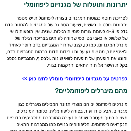
יתרונות ותועלות של מגנזיום ליפוזומלי
לצריכת תוסף כמוסות המגנזיום בצורה ליפוזומלית יש מספר
יתרונות בולטים: ראשית, שיעור הספיגה של המגנזיום למחזור הדם
גדל פי 4-3 לעומת צורות פומיות רגילות. שנית, אין תופעות לוואי
של שלשול או כאבי בטן כפי שקורה לעיתים בצריכה רגילה של
מינרל המגנזיום. כמו כן, קצב שחרור המגנזיום בדם הופך לאחיד
ולאיטי יותר, מה שמונע עליות וירידות חדות ברמות המגנזיום בדם,
ומונע את הופעתן של תופעות לוואי שונות .ולבסוף, המגנזיום נספג
בקלות הישר אל תוך התאים והרקמות בגוף.
לפרטים על מגנזיום ליפוזומלי מומלץ לחצו כאן >>
מהם מינרלים ליפוזומליים?
מינרלים ליפוזומליים הם מוצרי תזונה המכילים מינרלים כגון
מגנזיום, אבץ, סידן ועוד, בצורה ליפוזומלית. כלומר המינרלים
מצויים בתוך מעטפת שומנית זעירה המורכבת מחלקיקים כדוריים
הנקראים ליפוזומים. הליפוזומים בנויים כמו ממברנות התאים