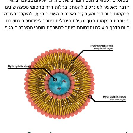
ומסוגלים לעטוף בתוכם חומרים שונים ולהגן עליהם במעבר בגוף.
הדבר מאפשר למינרלים להסתנן בקלות דרך מחסומי ספיגה שונים
ברקמות הוורידים והעורקים באיברים השונים בגוף, ולהיקלט בצורה
משופרת ברקמות הגוף. נטילת מינרלים בצורה ליפוזומלית נחשבת
היום לדרך היעילה והבטוחה ביותר להשלמת חוסרי המינרלים בגוף.
היי,
אני יועץ הבריאות האישי AI של טבע בריא.
התשובות שלי מבוססות על מאגרי מידע קליניים
וספרות מקצועית בתחומי הרפואה הטבעית
ותזונת הספורט.
אני כאן כדי לעזור לך להתאים את תוספי
התזונה ומוצרי הבריאות המדויקים למטרות
ולמצב הגופני שלך, ולהסביר לך אילו רכיבים
עובדים יחד כדי למקסם תוצאות גם בחיי היום