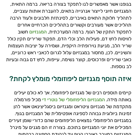
בגופנו אשר מאפשרים לנו לתפקד בצורה בריאה. ברמה התאית,
המגנזיום חיוני לייצור אנרגייה בתאים, להעברת אותות עצביים,
לתהליך חלוקת התאים באיברים, לסינתזת חלבונים ולעוד הרבה
תהליכים אשר מעורבים וקשורים בתהליכים הכרחיים אחרים
לתפקוד התקין של הגוף. ברמה המערכתית,
המגנזיום
חשוב
לוויסות לחץ דם, פעילות הלב וכלי הדם, תפקוד שרירים תקין כולל
שריר הלב, מניעת נוירופתיה היקפית, ושמירה על יציבות העצמות
והשיניים. לכן, מחסור במגנזיום עלול לגרום לכאבי ראש כרוניים,
כאבי שרירים ופרכוסים, קוצר נשימה, עייפות, לחץ דם גבוה ובעיות
לב נוספות.
איזה תוסף מגנזיום ליפוזומלי מומלץ לקחת?
קיימים תוספים רבים של מגנזיום ליפוזומלי, אך לא כולם יעילים
באותה מידה.
המגנזיום הליפוזומלי של נוטרי די
מכיל פורמולה
מתקדמת של מגנזיום ציטראט ומגנזיום ביסגליצינאט אשר להן
זמינות ביולוגית גבוהה לספיגה אופטימלית של המגנזיום בגוף.
במגנזיום הליפוזומלי נמצאים הליפוזומים שהם כדורי שומן זעירים
המכילים את יוני המגנזיום בתוכם. בצורה זו הם מגנים על מינרל
המגנזיום במעבר באיברי הגוף עד לנקודת הספיגה ברקמות