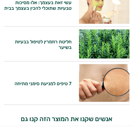
עשי זאת בעצמך: אלו מסיכות
טבעיות שתוכלי להכין בעצמך בבית
חליטת רוזמרין לטיפול בבעיות
בשיער
היי,
אני יועץ הבריאות האישי AI של טבע בריא.
7 טיפים למניעת סימני מתיחה
התשובות שלי מבוססות על מאגרי מידע קליניים
וספרות מקצועית בתחומי הרפואה הטבעית
ותזונת הספורט.
אנשים שקנו את המוצר הזה קנו גם
אני כאן כדי לעזור לך להתאים את תוספי
התזונה ומוצרי הבריאות המדויקים למטרות