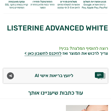
מגוון אפשרויות תשלום
משלוחים מהירים
התחרטתם? תחזירו
עסקה מאובטחת
כרטיס אשראי, Google
אפשרות למשלוח מהיום
החזר כספי מלא
בהחזרת
קנייה בטוחה בתקני SSL
Apple Pay, PayPal
Pay,
להיום או 3-5 ימי עסקים
המוצר
המחמירים ביותר
LISTERINE ADVANCED WHITE
רוצה להוסיף המלצה? בכיף!
צריך לרכוש את המוצר ואז
להיכנס לחשבון כאן >
ליועץ בריאות אישי AI
עוד כתבות שיעניינו אותך