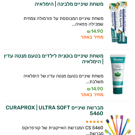
ולמצב הגופני שלך, ולהסביר לך אילו רכיבים
משחת שיניים מלבינה | הימלאיה
עובדים יחד כדי למקסם תוצאות גם בחיי היום
יום וגם בתחום הכושר והספורט.
משחת שיניים המבוססת על פורמולה צמחית
שמכילה פפאיה...
המטרה שלי היא להתאים עבורך המלצות
14.90
₪
אישיות מבוססות מדעית.
מחיר באתר
זה הזמן להתחיל. איך אוכל לעזור?
משחת שיניים בוטנית לילדים בטעם מנטה עדין
| הימלאיה
משחת שיניים בטעם מנטה עדין של הימלאיה
משלבת...
14.90
₪
מחיר באתר
מברשת שיניים CURAPROX | ULTRA SOFT
5460
CS 5460 המברשת האייקונית של קורפרוקס
מברשת...