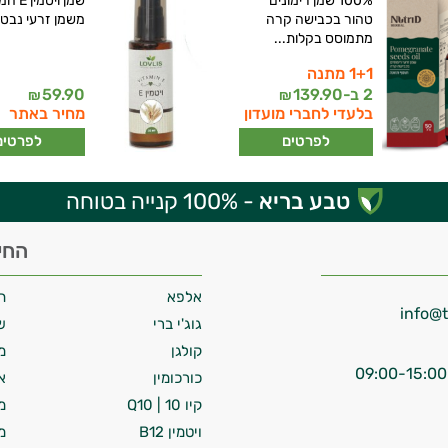
100% שמן רימונים
שמן ויטמי
טהור בכבישה קרה
משמן זרעי נבט
מתמוסס בקלות...
1+1 מתנה
2 ב-
139.90
59.90
₪
₪
בלעדי לחברי מועדון
מחיר באתר
לפרטים
לפרטים
טבע בריא
- 100% קנייה בטוחה
החי
אלפא
ח
גוג'י ברי
ש
קולגן
מ
כורכומין
א
קיו 10 | Q10
מ
ויטמין B12
מ