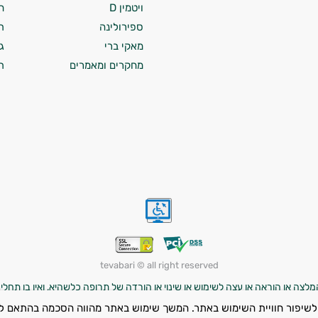
ויטמין D
ח
ספירולינה
ת
מאקי ברי
ג
מחקרים ומאמרים
ת
tevabari © all right reserved
לצה או הוראה או עצה לשימוש או שינוי או הורדה של תרופה כלשהיא, ואין בו תחליף
לרפא מחלה כלשהי. השימוש במוצרים עשוי להוביל לתוצאות שונות מאדם לאדם, וה
לשיפור חוויית השימוש באתר. המשך שימוש באתר מהווה הסכמה בהתאם ל
ניקות, ילדים והנוטלים תרופות מרשם – יש להיוועץ ברופא לפני השימוש במוצרי