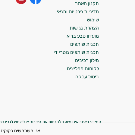
עובדים יחד כדי למקסם תוצאות גם בחיי היום
תקנון האתר
יום וגם בתחום הכושר והספורט.
מדיניות פרטיות ותנאי
שימוש
המטרה שלי היא להתאים עבורך המלצות
הצהרת נגישות
אישיות מבוססות מדעית.
מועדון טבע בריא
זה הזמן להתחיל. איך אוכל לעזור?
תכנית שותפים
תכנית שותפים נוטרי די
מילון רכיבים
לקוחות ממליצים
ביטול עסקה
המידע באתר אינו מיועד להנחות את הציבור או לשמש לגביו כהמ
רפואית כלשהי. המוצרים באתר אינם תרופות ואינם מיועדים 
אנו משתמשים בקוקיז 
מהחברה בהקשר זה. נשים בהיריון, מ