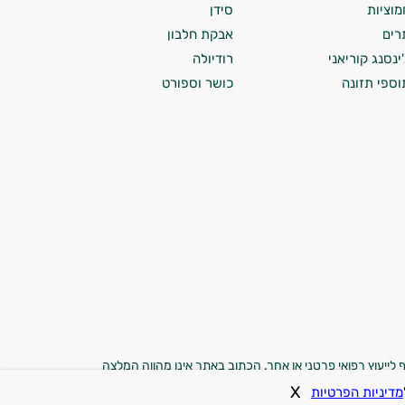
מוציות
סידן
רים
אבקת חלבון
'ינסנג קוריאני
רודיולה
וספי תזונה
כושר וספורט
 לייעוץ רפואי פרטני או אחר. הכתוב באתר אינו מהווה המלצה
משתמשים באתר מוותרים בזאת על כל טענה, תביעה או דרישה
X
מדיניות הפרטיות
ם. התמונות באתר הן להמחשה בלבד.