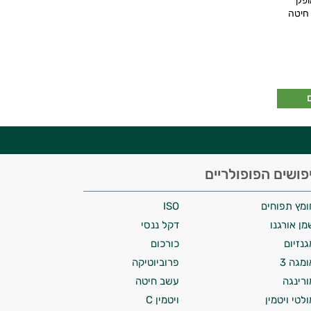
ן E המופק
 חיטה
פושים הפופולריים
ומץ תפוחים
ISO
מן אורגנו
דקל ננסי
גנזיום
כורכום
ומגה 3
פרוביוטיקה
ורינגה
עשב חיטה
ולטי ויטמין
ויטמין C