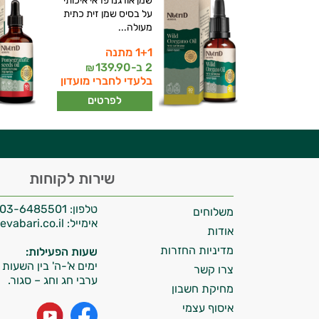
שמן אורגנו פראי איכותי
על בסיס שמן זית כתית
מעולה...
1+1 מתנה
יועץ בריאות אישי AI
2 ב-
139.90
₪
בלעדי לחברי מועדון
לפרטים
היי,
שירות לקוחות
אני יועץ הבריאות האישי AI של טבע בריא.
טלפון:
03-6485501
משלוחים
התשובות שלי מבוססות על מאגרי מידע קליניים
אימייל:
info@tevabari.co.il
וספרות מקצועית בתחומי הרפואה הטבעית
אודות
ותזונת הספורט.
מדיניות החזרות
שעות הפעילות:
ימים א'-ה' בין השעות 09:00-15:00
צרו קשר
אני כאן כדי לעזור לך להתאים את תוספי
ערבי חג וחג – סגור.
מחיקת חשבון
התזונה ומוצרי הבריאות המדויקים למטרות
איסוף עצמי
ולמצב הגופני שלך, ולהסביר לך אילו רכיבים