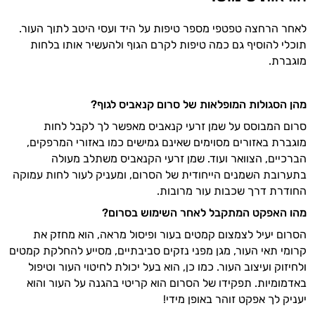
לאחר הרחצה טפטפי מספר טיפות על היד ועסי היטב לתוך העור.
תוכלי להוסיף גם כמה טיפות לקרם הגוף ולהעשיר אותו בלחות
מוגברת.
מהן הסגולות המופלאות של סרום קנאביס לגוף
?
סרום המבוסס על שמן זרעי קנאביס מאפשר לך לקבל לחות
מוגברת באזורים מסוימים שאינם גמישים כמו באזורי המרפקים,
הברכיים, הצוואר ועוד. שמן זרעי הקנאביס משתלב מעולה
בתערובת השמנים הייחודית של הסרום, ומעניק לעור לחות עמוקה
החודרת דרך שכבות עור מרובות.
מהו האפקט המתקבל לאחר השימוש בסרום
?
הסרום יעיל לצמצום קמטים בעור ופיסול מראה, הוא מחזק את
קרומי תאי העור, מגן מפני נזקים סביבתיים, מסייע להחלקת קמטים
ולחיזוק ועיצוב העור. כמו כן, הוא בעל יכולת לחיטוי העור וטיפול
באדמומיות. תפקידו של הסרום הוא קריטי בהגנה על העור והוא
יעניק לך אפקט זוהר באופן מידי!