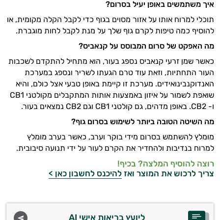
איך משתמשים באופן יעיל בסרום
?
תוכלי למרוח אותו על אזור מסוים בגוף כדי לקבל הקלה מקומית, או
להוסיף כמה טיפות לקרם גוף שלך על מנת לקבל לחות מוגברת.
מה האפקט של סרום המבוסס על קנאביס
?
כאשר שמן זרעי קנאביס נספג בעור, הוא מתחיל להתקדם לשכבות
העור התחתיות, וזאת עוד טרם הגעתו לשריר ונספג במערכת
האנדוקנבינואידים. מערכת זו קיימת באופן טבעי אצל כולם, והיא
שואפת לשמור על איזון באמצעות אותות המתקבלים מקולטני CB1
ו- CB2. באופן מדהים, גם קולטני CB1 וגם CB2 נמצאים בעור.
מה השיטה הטובה ביותר לשימוש בסרום גוף
?
מומלץ להשתמש בסרום מידי בוקר וערב, כאשר בערב מומלץ
למרוח בנדיבות ולהחדיר את הקרם לעור על ידי תנועה סיבובית.
רוצה להוסיף המלצה? בכיף!
צריך לרכוש את המוצר ואז
להיכנס לחשבון כאן >
היי,
אני יועץ הבריאות האישי AI של טבע בריא.
התשובות שלי מבוססות על מאגרי מידע קליניים
ליועץ בריאות אישי AI