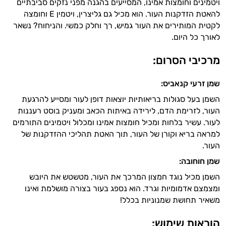
ויטמינים וחומצות אמינו, המסייעים בהגנה מפני נזקים סביבתיים
להאטת הזדקנות העור. הוא מכיל גם גליצרין, ויטמין E וחומצה
לקטית המותירים את העור גמיש, רך וחלק כמשי. והניחוח? נשאר
לאורך כל היום.
מרכיבי הסרום
:
שמן זרעי קנאביס
:
השמן בעל סגולות בריאותיות יוצאות דופן לעור ומסייע להרגעת
העור, לזרימת הדם, לירידה באיתות הכאב ומעניק בוסט רעננות
לעור. עשיר בלחות ומכיל חומצות אמינו ומכלול ויטמינים התורמים
למראה בריא וקורן של העור, תוך האטת תהליכי ההזדקנות של
העור.
שמן חוחובה
:
השמן מכיל נוגד חמצון המרכך את העור, מטשטש את היובש
ומצמצם אדמומיות וגרד. הוא נספג בעור בצורה מושלמת ואינו
משאיר תחושת שמנוניות בכלל!
הוראות שימוש
: