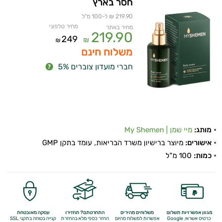
חסר בארץ
219.90 ₪ ל-100 מ"ל
מחיר טלפוני
מחיר באתר
219.90
249
₪
₪
משלוח חינם
חברי מועדון צוברים 5%
מותג:
מיי שמן | My Shemen
אישורים:
מיוצר ברישיון משרד הבריאות, עומד בתקן GMP
כמות:
100 מ"ל
מגוון אפשרויות תשלום
משלוחים מהירים
התחרטתם? תחזירו
עסקה מאובטחת
כרטיס אשראי, Google
אפשרות למשלוח מהיום
החזר כספי מלא
בהחזרת
קנייה בטוחה בתקני SSL