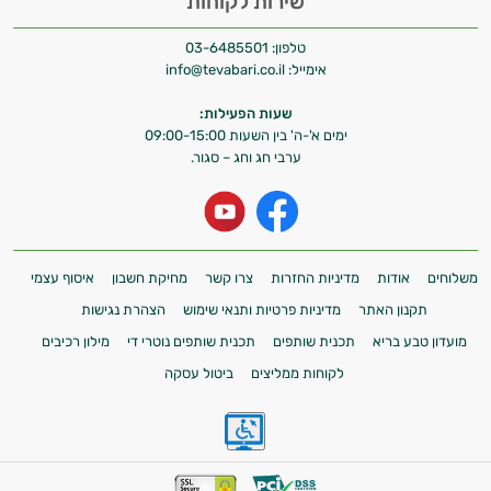
שירות לקוחות
טלפון:
03-6485501
אימייל:
info@tevabari.co.il
שעות הפעילות:
ימים א'-ה' בין השעות 09:00-15:00
ערבי חג וחג – סגור.
משלוחים
אודות
מדיניות החזרות
צרו קשר
מחיקת חשבון
איסוף עצמי
תקנון האתר
מדיניות פרטיות ותנאי שימוש
הצהרת נגישות
מועדון טבע בריא
תכנית שותפים
תכנית שותפים נוטרי די
מילון רכיבים
לקוחות ממליצים
ביטול עסקה