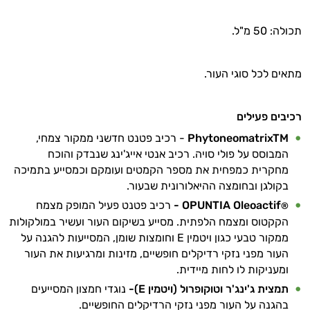
תכולה: 50 מ"ל.
מתאים לכל סוגי העור.
רכיבים פעילים
PhytoneomatrixTM
- רכיב פטנט חדשני ממקור צמחי,
המבוסס על פולי סויה. רכיב אנטי אייג'ינג שנבדק והוכח
מחקרית כמפחית את מספר הקמטים ועומקם וכמסייע בתמיכה
בקולגן ובחומצה ההיאלורונית שבעור.
OPUNTIA Oleoactif
-
רכיב פטנט פעיל המופק מצמח
®
הקקטוס ומצמח הלפתית. מסייע בשיקום העור ועשיר במולקולות
ממקור טבעי כגון ויטמין
E
וחומצות שומן, המסייעות להגנה על
העור מפני נזקי רדיקלים חופשיים, מזינות ומרגיעות את העור
ומעניקות לו לחות מיידית.
תמצית ג'ינג'ר וטוקופרול (ויטמין
E
)
-
נוגדי חמצון המסייעים
בהגנה על העור מפני נזקי הרדיקלים החופשיים.