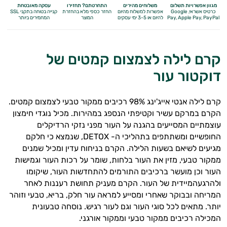
מגוון אפשרויות תשלום
משלוחים מהירים
התחרטתם? תחזירו
עסקה מאובטחת
כרטיס אשראי, Google
אפשרות למשלוח מהיום
החזר כספי מלא
בהחזרת
קנייה בטוחה בתקני SSL
Apple Pay, PayPal
Pay,
להיום או 3-5 ימי עסקים
המוצר
המחמירים ביותר
קרם לילה לצמצום קמטים של
דוקטור עור
קרם לילה אנטי אייג'ינג 98% רכיבים ממקור טבעי לצמצום קמטים.
הקרם במרקם עשיר וקטיפתי הנספג במהירות. מכיל נוגדי חימצון
עוצמתיים המסייעים בהגנה על העור מפני נזקי הרדיקלים
החופשיים ומשתתפים בתהליכי ה- DETOX, שנמצא כי חלקם
מגיעים לשיאם בשעות הלילה. הקרם בניחוח עדין ומכיל שמנים
ממקור טבעי, מזין את העור בלחות, שומר על רכות העור וגמישות
העור וכן מועשר ברכיבים התורמים להתחדשות העור, שיקומו
ולהרגעהמיידית של העור. הקרם מעניק תחושת רעננות לאחר
המריחה ובבוקר שאחרי ומסייע למראה עור חלק, בריא, טבעי וזוהר
יותר. מתאים לכל סוגי העור וגם לעור רגיש. נוסחה טבעונית
המכילה רכיבים ממקור טבעי וממקור אורגני.