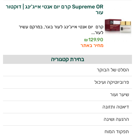
Supreme OR קרם יום אנטי אייג'ינג | דוקטור
עור
קרם יום אנטי אייג'ינג לעור בוגר, במרקם עשיר
לעור...
129.90
₪
מחיר באתר
בחירת קטגוריה
הסלט של הבוקר
פרוביוטיקה ועיכול
שיער ועור
דיאטה ותזונה
הרגעה ושינה
תפקוד המוח