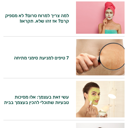
למה צריך למרוח סרום? לא מספיק
קרם? אז זהו שלא. תקראו!
7 טיפים למניעת סימני מתיחה
היי,
אני יועץ הבריאות האישי AI של טבע בריא.
התשובות שלי מבוססות על מאגרי מידע קליניים
וספרות מקצועית בתחומי הרפואה הטבעית
עשי זאת בעצמך: אלו מסיכות
ותזונת הספורט.
טבעיות שתוכלי להכין בעצמך בבית
אני כאן כדי לעזור לך להתאים את תוספי
התזונה ומוצרי הבריאות המדויקים למטרות
ולמצב הגופני שלך, ולהסביר לך אילו רכיבים