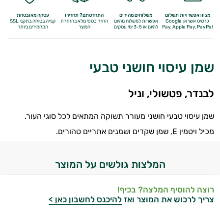
מגוון אפשרויות תשלום
משלוחים מהירים
התחרטתם? תחזירו
עסקה מאובטחת
כרטיס אשראי, Google
אפשרות למשלוח מהיום
החזר כספי מלא
בהחזרת
קנייה בטוחה בתקני SSL
Apple Pay, PayPal
Pay,
להיום או 3-5 ימי עסקים
המוצר
המחמירים ביותר
שמן עיסוי חושני טבעי
לבנדר, פטשולי, וניל
שמן עיסוי טבעי חושני מעורר תשוקה המתאים לכל סוגי העור.
מכיל ויטמין E, שמן שקדים ושמנים אתריים טהורים.
המלצות גולשים על המוצר
רוצה להוסיף המלצה? בכיף!
מיניות
צריך לרכוש את המוצר ואז
להיכנס לחשבון כאן >
האישה