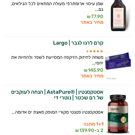
אני יועץ הבריאות האישי AI של טבע בריא.
שמן עיסוי ארומתרפי מעולה המתאים לכל הגילאים,
גם...
התשובות שלי מבוססות על מאגרי מידע קליניים
77.90
₪
וספרות מקצועית בתחומי הרפואה הטבעית
מחיר באתר
ותזונת הספורט.
אני כאן כדי לעזור לך להתאים את תוספי
קרם לרגו לגבר | Largo
התזונה ומוצרי הבריאות המדויקים למטרות
ולמצב הגופני שלך, ולהסביר לך אילו רכיבים
משחה לחיזוק הזיקפה המסייעת לשפר ולהחיות את
עובדים יחד כדי למקסם תוצאות גם בחיי היום
יחסי...
יום וגם בתחום הכושר והספורט.
145.90
₪
מחיר באתר
המטרה שלי היא להתאים עבורך המלצות
אישיות מבוססות מדעית.
אסטקסנטין | ®AstaPure | הנחה לעוקבים
של רם שכטר | נוטרי די
זה הזמן להתחיל. איך אוכל לעזור?
אסטקסנטין פטנטי מקורי המופק מאצת ים אדומה...
1+1 מתנה
2 ב-
139.90
₪