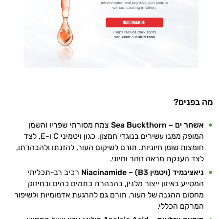
מה בפנים?
אשחר ים – Sea Buckthorn
צמח מסורתי שפריו והשמן
המופק ממנו עשירים בנוגדי חמצון, כגון ויטמיני C ו-E, לצד
חומצות שומן חיוניות. תורם לשיקום העור, להזנתו ולהבהרתו,
לצד הענקת מראה זוהר וחיוני.
ניאצינמיד (ויטמין B3) – Niacinamide
רכיב רב-תכליתי
המסייע באיזון ייצור מלנין, בהבהרת כתמים כהים ובחיזוק
מחסום ההגנה של העור. תורם גם להרגעת אדמומיות ולשיפור
המרקם הכללי.