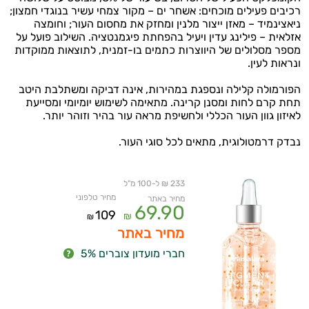
רכיבים פעילים מוכחים: אשחר ים – מקור צמחי עשיר בנוגדי חמצון;
ניאצינמיד – מאזן ייצור מלנין ומחזק את מחסום העור; וחומצה
אזלאית – פילינג עדין ויעיל בהפחתת פיגמנטציה. השילוב פועל על
מספר מסלולים של היווצרות כתמים בו-זמנית, לתוצאות ממוקדות
ונראות לעין.
הפורמולה קלילה ונספגת במהירות, אינה דביקה ומשתלבת היטב
תחת קרם לחות ומסנן קרינה. מתאימה לשימוש יומיומי ומסייעת
לאיזון גוון העור הכללי ולחשיפת מראה עור בהיר וזוהר יותר.
נבדק דרמטולוגית, מתאים לכל סוגי העור.
233 ₪ ל-100 מ"ל
מחיר טלפוני
מחיר באתר
69.90
109
₪
₪
מחיר באתר
חברי מועדון צוברים 5%