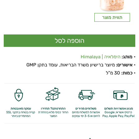
תווית מוצר
מותג:
הימלאיה | Himalaya
אישורים:
מיוצר ברישיון משרד הבריאות, עומד בתקן GMP
כמות:
30 מ"ל
מגוון אפשרויות תשלום
משלוחים מהירים
התחרטתם? תחזירו
עסקה מאובטחת
כרטיס אשראי, Google
אפשרות למשלוח מהיום
החזר כספי מלא
בהחזרת
קנייה בטוחה בתקני SSL
Apple Pay, PayPal
Pay,
להיום או 3-5 ימי עסקים
המוצר
המחמירים ביותר