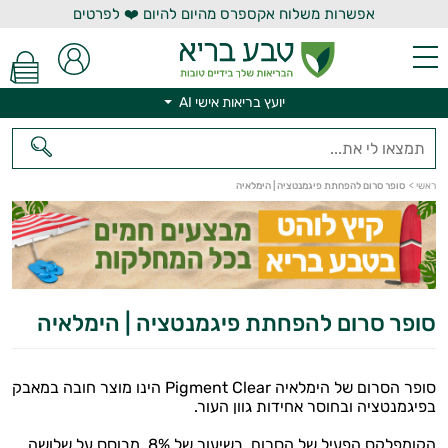
אפשרות משלוח אקספרס מהיום להיום ❤️ לפרטים
יועץ בריאות אישי AI
ראשי
>
סופר סרום להפחתת פיגמנטציה | הימלאיה
יועץ בריאות אישי AI
סופר סרום להפחתת פיגמנטציה | הימלאיה
סופר הסרום של הימלאיה Pigment Clear הינו מוצר חובה במאבק
בפיגמנטציה ובחוסר אחידות גוון העור.
הקומפלקס הפעיל של הסרום, בשיעור של 8%, מבוסס על שלושה