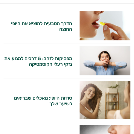
התשובות שלי מבוססות על מאגרי מידע קליניים
וספרות מקצועית בתחומי הרפואה הטבעית
ותזונת הספורט.
הדרך הטבעית להוציא את היופי
החוצה
אני כאן כדי לעזור לך להתאים את תוספי
התזונה ומוצרי הבריאות המדויקים למטרות
ולמצב הגופני שלך, ולהסביר לך אילו רכיבים
עובדים יחד כדי למקסם תוצאות גם בחיי היום
מפסיקות לזהם: 5 דרכים למנוע את
יום וגם בתחום הכושר והספורט.
נזקי רעלי הקוסמטיקה
המטרה שלי היא להתאים עבורך המלצות
אישיות מבוססות מדעית.
זה הזמן להתחיל. איך אוכל לעזור?
סודות היופי: מאכלים שבריאים
לשיער שלך