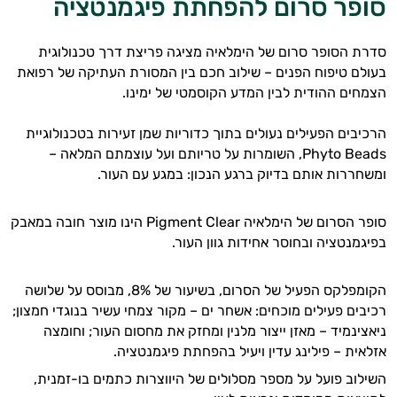
סופר סרום להפחתת פיגמנטציה
סדרת הסופר סרום של הימלאיה מציגה פריצת דרך טכנולוגית
בעולם טיפוח הפנים – שילוב חכם בין המסורת העתיקה של רפואת
הצמחים ההודית לבין המדע הקוסמטי של ימינו.
הרכיבים הפעילים נעולים בתוך כדוריות שמן זעירות בטכנולוגיית
Phyto Beads, השומרות על טריותם ועל עוצמתם המלאה –
ומשחררות אותם בדיוק ברגע הנכון: במגע עם העור.
סופר הסרום של הימלאיה Pigment Clear הינו מוצר חובה במאבק
בפיגמנטציה ובחוסר אחידות גוון העור.
הקומפלקס הפעיל של הסרום, בשיעור של 8%, מבוסס על שלושה
רכיבים פעילים מוכחים: אשחר ים – מקור צמחי עשיר בנוגדי חמצון;
ניאצינמיד – מאזן ייצור מלנין ומחזק את מחסום העור; וחומצה
אזלאית – פילינג עדין ויעיל בהפחתת פיגמנטציה.
השילוב פועל על מספר מסלולים של היווצרות כתמים בו-זמנית,