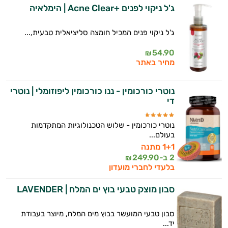
ג'ל ניקוי לפנים +Acne Clear | הימלאיה
ג'ל ניקוי פנים המכיל חומצה סליציאלית טבעית,...
54.90
₪
מחיר באתר
נוטרי כורכומין - ננו כורכומין ליפוזומלי | נוטרי
די
נוטרי כורכומין - שלוש הטכנולוגיות המתקדמות
בעולם...
1+1 מתנה
2 ב-
249.90
₪
בלעדי לחברי מועדון
סבון מוצק טבעי בוץ ים המלח | LAVENDER
סבון טבעי המועשר בבוץ מים המלח, מיוצר בעבודת
יד...