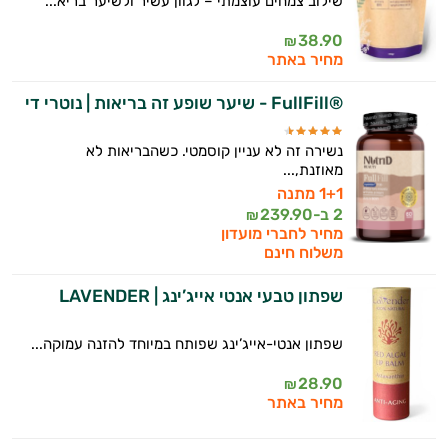
שילוב צמחים עוצמתי – לגוון עשיר ולשיער בריא...
38.90
₪
מחיר באתר
®FullFill - שיער שופע זה בריאות | נוטרי די
נשירה זה לא עניין קוסמטי. כשהבריאות לא
מאוזנת,...
1+1 מתנה
2 ב-
239.90
₪
מחיר לחברי מועדון
משלוח חינם
שפתון טבעי אנטי אייג’ינג | LAVENDER
שפתון אנטי-אייג’ינג שפותח במיוחד להזנה עמוקה...
28.90
₪
מחיר באתר