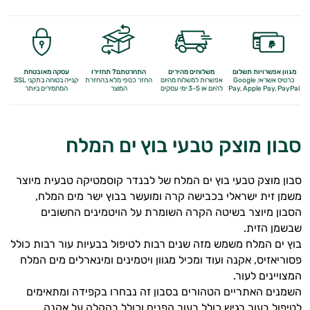
מגוון אפשרויות תשלום
משלוחים מהירים
התחרטתם? תחזירו
עסקה מאובטחת
כרטיס אשראי, Google
אפשרות למשלוח מהיום
החזר כספי מלא
בהחזרת
קנייה בטוחה בתקני SSL
Apple Pay, PayPal
Pay,
להיום או 3-5 ימי עסקים
המוצר
המחמירים ביותר
סבון מוצק טבעי בוץ ים המלח
סבון מוצק טבעי בוץ ים המלח של לבנדר קוסמטיקה טבעית מיוצר
משמן זית ישראלי בכבישה קרה ומועשר בבוץ ישר מים המלח,
הסבון מיוצר בשיטה הקרה השומרת על הויטמינים החשובים
שבשמן הזית.
בוץ ים המלח משמש מזה שנים רבות לטיפול בבעיות עור רבות כולל
פסוריאזיס, אקנה ועוד ומכיל מגוון ויטמינים ומינארלים מים המלח
המצויינים לעור.
השמנים האתריים הטהורים בסבון זה נבחרו בקפידה ומתאימים
לטיפול בעור רגיש כולל בעור הפנים וכולל בהקלה על אקנה