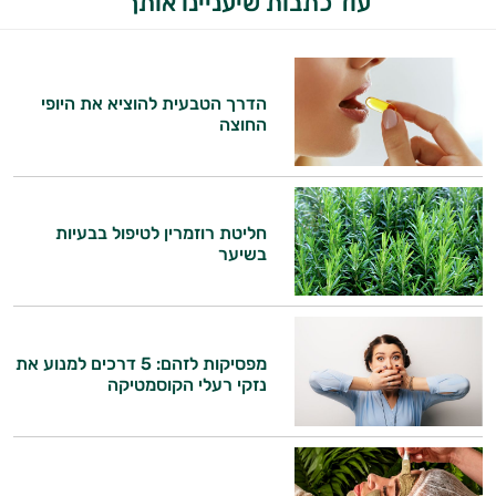
עוד כתבות שיעניינו אותך
הדרך הטבעית להוציא את היופי
החוצה
חליטת רוזמרין לטיפול בבעיות
היי,
בשיער
אני יועץ הבריאות האישי AI של טבע בריא.
התשובות שלי מבוססות על מאגרי מידע קליניים
וספרות מקצועית בתחומי הרפואה הטבעית
מפסיקות לזהם: 5 דרכים למנוע את
ותזונת הספורט.
נזקי רעלי הקוסמטיקה
אני כאן כדי לעזור לך להתאים את תוספי
התזונה ומוצרי הבריאות המדויקים למטרות
ולמצב הגופני שלך, ולהסביר לך אילו רכיבים
עובדים יחד כדי למקסם תוצאות גם בחיי היום