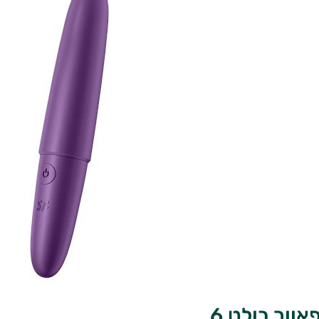
וור בולט 6