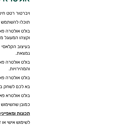
ויברטור רטט חיצו
תוכלו להשתמש בו
וקצהו המעוגל מא
בעיצוב הקלאסי ו
נמצאת.
והמהירויות.
בולט אולטרה פאוור 6 עשוי מסיליקון רפואי איכותי וחלק כמשי, שסופג במהירות את חום
בא לכם לשחק בזמן הרחצה? ת
בולט אולטרא פאוור 6 הוא הסוד הקטן והקומפקטי שלכם. תוכלו לקחת אותו אתכם בכיס או בתיק, 
כמובן שהשימוש ב
תכונות ומאפיינים
לשימוש אישי או זו