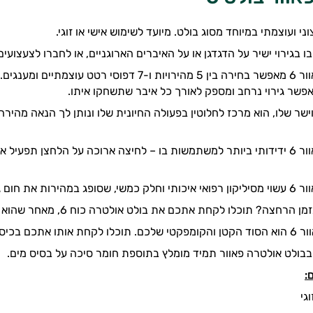
ני ועוצמתי במיוחד מסוג בולט. מיועד לשימוש אישי או זוגי.
 בגירוי ישיר על הדגדגן או על האיברים הארוגניים, או לחברו לצעצוע
בולט אולטרה פאוור 6 מאפשר בחירה בין 5 מהירויות ו
פשר גירוי נרחב ומספק לאורך כל איבר שתשחקו איתו.
ישר שלו, הוא מרכז לחלוטין בפעולה החיונית שלו ונותן לך הנאה מהי
בולט אולטרה פאוור 6 ידידותי ביותר למשתמשות בו – לחיצה ארוכה על הלחצן
 גופכם ומגיב אליו.
וכלו לקחת אתכם את בולט אולטרה כוח 6, מאחר שהוא עמיד למים לפי תקן 7IPX המחמיר ביותר.
ואיש לא ידע על כך.
בולט אולטרה פאוור תמיד מומלץ בתוספת חומר סיכה על בסיס מים.
:
גי