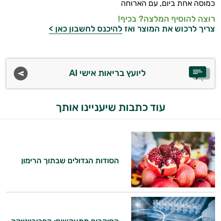
כמוסה אחת ביום, עם הארוחה
אנמיה
רוצה להוסיף המלצה? בכיף!
צריך לרכוש את המוצר ואז
להיכנס לחשבון כאן >
אנרגיה וכוח
אקנה
ליועץ בריאות אישי AI
בעיות נשימה
גאוט
עוד כתבות שיעניינו אותך
גסטריטיס
דלקות
דלקות פרקים
הסודות הגדולים שבתוך הרימון
דרכי השתן
הליקובקטר פילורי