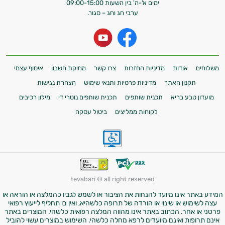
ימים א'-ה' בין השעות 09:00-15:00
ערבי חג וחג – סגור.
משלוחים
אודות
מדיניות החזרות
צרו קשר
מחיקת חשבון
איסוף עצמי
תקנון האתר
מדיניות פרטיות ותנאי שימוש
הצהרת נגישות
מועדון טבע בריא
תכנית שותפים
תכנית שותפים נוטרי די
מילון רכיבים
לקוחות ממליצים
ביטול עסקה
tevabari © all right reserved
המידע באתר אינו מיועד להנחות את הציבור או לשמש לגביו כהמלצה או הוראה או
עצה לשימוש או שינוי או הורדה של תרופה כלשהיא, ואין בו תחליף לייעוץ רפואי
פרטני או אחר. הכתוב באתר אינו מהווה המלצה רפואית כלשהי. המוצרים באתר
אינם תרופות ואינם מיועדים לרפא מחלה כלשהי. השימוש במוצרים עשוי להוביל