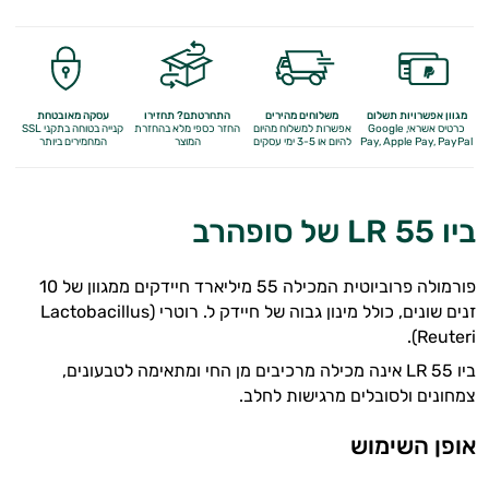
מגוון אפשרויות תשלום
משלוחים מהירים
התחרטתם? תחזירו
עסקה מאובטחת
כרטיס אשראי, Google
אפשרות למשלוח מהיום
החזר כספי מלא
בהחזרת
קנייה בטוחה בתקני SSL
Apple Pay, PayPal
Pay,
להיום או 3-5 ימי עסקים
המוצר
המחמירים ביותר
ביו 55 LR של סופהרב
בעיות עיכול
פורמולה פרוביוטית המכילה 55 מיליארד חיידקים ממגוון של 10
בעיות שינה
זנים שונים, כולל מינון גבוה של חיידק ל. רוטרי (Lactobacillus
Reuteri).
גברים
ביו 55 LR אינה מכילה מרכיבים מן החי ומתאימה לטבעונים,
הורדת כולסטרול
צמחונים ולסובלים מרגישות לחלב.
חרדה, מתח ודיכאון
אופן השימוש
איזון לחץ דם