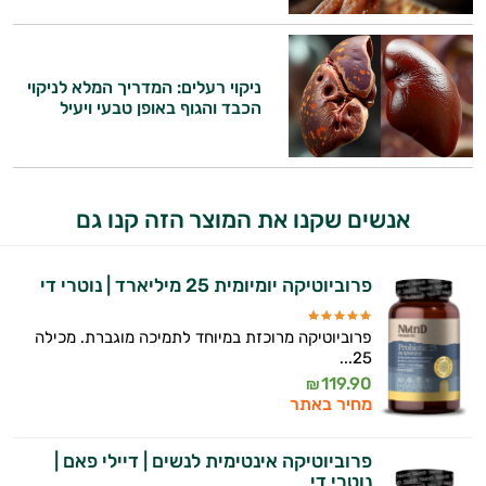
אני כאן כדי לעזור לך להתאים את תוספי
פטרת בציפורניים
התזונה ומוצרי הבריאות המדויקים למטרות
ולמצב הגופני שלך, ולהסביר לך אילו רכיבים
פיברומיאלגיה
עובדים יחד כדי למקסם תוצאות גם בחיי היום
ניקוי רעלים: המדריך המלא לניקוי
ערמונית - פרוסטטה
הכבד והגוף באופן טבעי ויעיל
יום וגם בתחום הכושר והספורט.
קנדידה
המטרה שלי היא להתאים עבורך המלצות
אישיות מבוססות מדעית.
ריכוז ומיקוד
אנשים שקנו את המוצר הזה קנו גם
זה הזמן להתחיל. איך אוכל לעזור?
שיפור הזיכרון
פרוביוטיקה יומיומית 25 מיליארד | נוטרי די
שלד ומפרקים
פרוביוטיקה מרוכזת במיוחד לתמיכה מוגברת. מכילה
25...
119.90
₪
מחיר באתר
פרוביוטיקה אינטימית לנשים | דיילי פאם |
נוטרי די