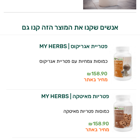
אני כאן כדי לעזור לך להתאים את תוספי
התזונה ומוצרי הבריאות המדויקים למטרות
ולמצב הגופני שלך, ולהסביר לך אילו רכיבים
אנשים שקנו את המוצר הזה קנו גם
עובדים יחד כדי למקסם תוצאות גם בחיי היום
יום וגם בתחום הכושר והספורט.
פטריית אגריקוס | MY HERBS
המטרה שלי היא להתאים עבורך המלצות
אישיות מבוססות מדעית.
כמוסות צמחיות עם פטריית אגריקוס
זה הזמן להתחיל. איך אוכל לעזור?
158.90
₪
מחיר באתר
פטריות מאיטקה | MY HERBS
כמוסות פטריות מאיטקה
158.90
₪
מחיר באתר