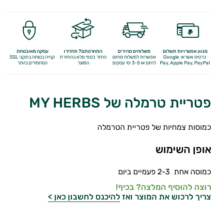
מגוון אפשרויות תשלום
משלוחים מהירים
התחרטתם? תחזירו
עסקה מאובטחת
כרטיס אשראי, Google
אפשרות למשלוח מהיום
החזר כספי מלא
בהחזרת
קנייה בטוחה בתקני SSL
Apple Pay, PayPal
Pay,
להיום או 3-5 ימי עסקים
המוצר
המחמירים ביותר
פטריית טרמלה של MY HERBS
כמוסות צמחיות של פטריית הטרמלה
אופן השימוש
כמוסה אחת 2-3 פעמיים ביום
רוצה להוסיף המלצה? בכיף!
צריך לרכוש את המוצר ואז
להיכנס לחשבון כאן >