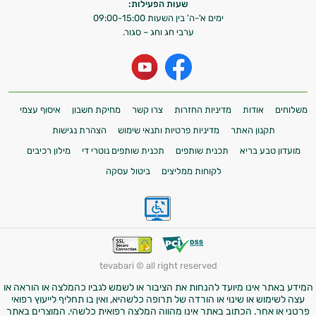
שעות הפעילות:
ימים א'-ה' בין השעות 09:00-15:00
ערבי חג וחג – סגור.
משלוחים
אודות
מדיניות החזרות
צרו קשר
מחיקת חשבון
איסוף עצמי
תקנון האתר
מדיניות פרטיות ותנאי שימוש
הצהרת נגישות
מועדון טבע בריא
תכנית שותפים
תכנית שותפים נוטרי די
מילון רכיבים
לקוחות ממליצים
ביטול עסקה
tevabari © all right reserved
המידע באתר אינו מיועד להנחות את הציבור או לשמש לגביו כהמלצה או הוראה או
עצה לשימוש או שינוי או הורדה של תרופה כלשהיא, ואין בו תחליף לייעוץ רפואי
פרטני או אחר. הכתוב באתר אינו מהווה המלצה רפואית כלשהי. המוצרים באתר