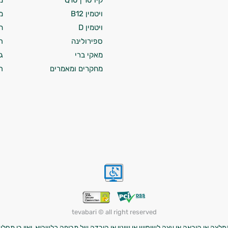
קיו 10 | Q10
מ
ויטמין B12
מ
ויטמין D
ח
ספירולינה
ת
מאקי ברי
ג
מחקרים ומאמרים
ת
tevabari © all right reserved
לצה או הוראה או עצה לשימוש או שינוי או הורדה של תרופה כלשהיא, ואין בו תחליף