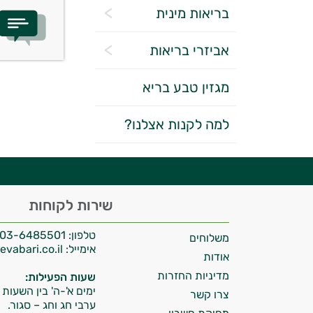
בריאות מינית
אביזרי בריאות
מגזין טבע בריא
יועץ בריאות אישי AI
למה לקנות אצלנו?
היי,
שירות לקוחות
אני יועץ הבריאות האישי AI של טבע בריא.
טלפון:
03-6485501
משלוחים
התשובות שלי מבוססות על מאגרי מידע קליניים
אימייל:
info@tevabari.co.il
וספרות מקצועית בתחומי הרפואה הטבעית
אודות
ותזונת הספורט.
מדיניות החזרות
שעות הפעילות:
ימים א'-ה' בין השעות 09:00-15:00
צרו קשר
אני כאן כדי לעזור לך להתאים את תוספי
ערבי חג וחג – סגור.