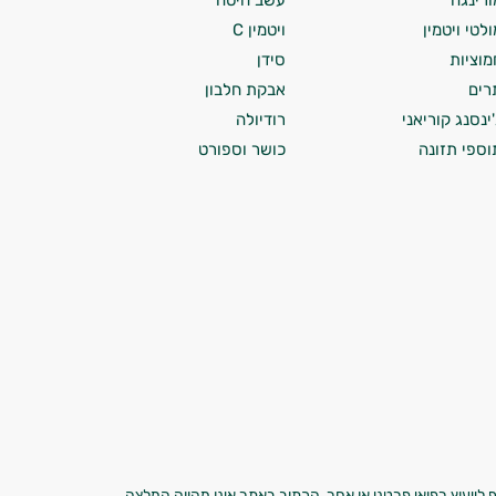
ורינגה
עשב חיטה
ולטי ויטמין
ויטמין C
מוציות
סידן
רים
אבקת חלבון
'ינסנג קוריאני
רודיולה
וספי תזונה
כושר וספורט
 לייעוץ רפואי פרטני או אחר. הכתוב באתר אינו מהווה המלצה