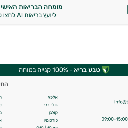
מומחה הבריאות האישי 
ליועץ בריאות AI לחצו כאן
טבע בריא
- 100% קנייה בטוחה
החי
אלפא
ח
גוג'י ברי
ש
קולגן
מ
כורכומין
א