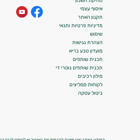
מחיקת חשבון
התזונה ומוצרי הבריאות המדויקים למטרות
איסוף עצמי
ולמצב הגופני שלך, ולהסביר לך אילו רכיבים
עובדים יחד כדי למקסם תוצאות גם בחיי היום
תקנון האתר
יום וגם בתחום הכושר והספורט.
מדיניות פרטיות ותנאי
שימוש
המטרה שלי היא להתאים עבורך המלצות
הצהרת נגישות
אישיות מבוססות מדעית.
מועדון טבע בריא
זה הזמן להתחיל. איך אוכל לעזור?
תכנית שותפים
תכנית שותפים נוטרי די
מילון רכיבים
לקוחות ממליצים
ביטול עסקה
המידע באתר אינו מיועד להנחות את הציבור או לשמש לגביו כהמ