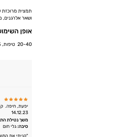
תמצית מרוכזת ש
ושאר אלרגנים, מ
אופן השימו
20-40 טיפות, 3 פעמים ביום חצי שעה לפני האוכל או שעתיים וחצי אחרי (למהול ברבע כוס מים)
יפעת, חיפה.
קו
14.12.23
משך נטילת התו
סיבה:
גלי חום
"קניתי את המוצ