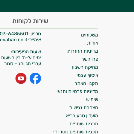
היי,
שירות לקוחות
אני יועץ הבריאות האישי AI של טבע בריא.
טלפון:
03-6485501
משלוחים
התשובות שלי מבוססות על מאגרי מידע קליניים
אימייל:
info@tevabari.co.il
וספרות מקצועית בתחומי הרפואה הטבעית
אודות
ותזונת הספורט.
מדיניות החזרות
שעות הפעילות:
ימים א'-ה' בין השעות 09:00-15:00
צרו קשר
אני כאן כדי לעזור לך להתאים את תוספי
ערבי חג וחג – סגור.
מחיקת חשבון
התזונה ומוצרי הבריאות המדויקים למטרות
איסוף עצמי
ולמצב הגופני שלך, ולהסביר לך אילו רכיבים
עובדים יחד כדי למקסם תוצאות גם בחיי היום
תקנון האתר
יום וגם בתחום הכושר והספורט.
מדיניות פרטיות ותנאי
שימוש
המטרה שלי היא להתאים עבורך המלצות
הצהרת נגישות
אישיות מבוססות מדעית.
מועדון טבע בריא
זה הזמן להתחיל. איך אוכל לעזור?
תכנית שותפים
תכנית שותפים נוטרי די