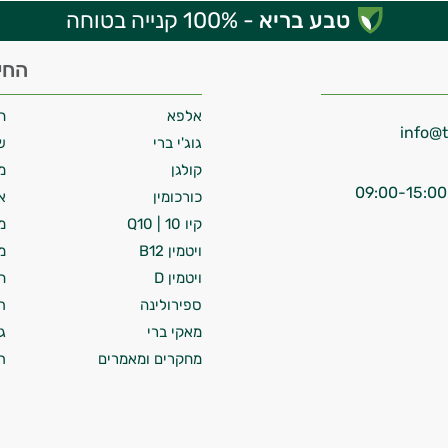
טבע בריא
- 100% קנייה בטוחה
החי
אלפא
ח
גוג'י ברי
ש
קולגן
מ
כורכומין
א
קיו 10 | Q10
מ
ויטמין B12
מ
ויטמין D
ח
ספירולינה
ת
מאקי ברי
ג
מחקרים ומאמרים
ת