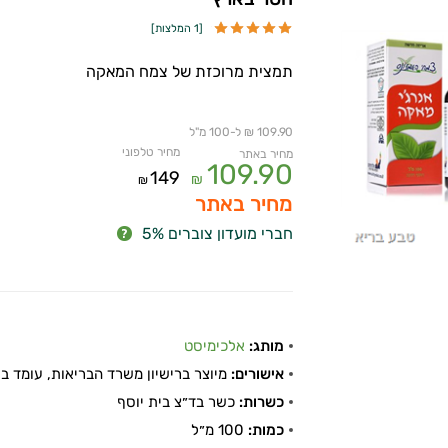
[
1 המלצות
]
תמצית מרוכזת של צמח המאקה
109.90 ₪ ל-100 מ"ל
מחיר טלפוני
מחיר באתר
109.90
149
₪
₪
מחיר באתר
חברי מועדון צוברים 5%
מותג:
אלכימיסט
אישורים:
מיוצר ברישיון משרד הבריאות, עומד בתקן
כשרות:
כשר בד״צ בית יוסף
כמות:
100 מ״ל