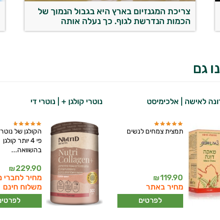
צריכת המגנזיום בארץ היא בגבול הנמוך של
ה
הכמות הנדרשת לגוף. כך נעלה אותה
ב
ו גם
נה לאישה | אלכימיסט
נוטרי קולגן + | נוטרי די
תמצית צמחים לנשים
הקולגן של נוטרי
פי 4 יותר קולגן
בהשוואה...
229.90
₪
119.90
מחיר לחברי מ
₪
מחיר באתר
משלוח חינם
לפרטים
לפרטים