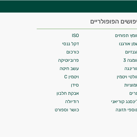
פושים הפופולריים
ומץ תפוחים
ISO
מן אורגנו
דקל ננסי
גנזיום
כורכום
ומגה 3
פרוביוטיקה
ורינגה
עשב חיטה
ולטי ויטמין
ויטמין C
מוציות
סידן
רים
אבקת חלבון
'ינסנג קוריאני
רודיולה
וספי תזונה
כושר וספורט