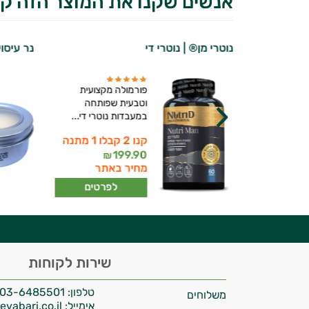
אנשים שקנו את המוצר הזה קנ
רוי מהיר
נוטרי מן® | נוטרי די
נר עיסו
ץ אורגזמה
פורמולה מקצועית
זהב קרם
וטבעית שפותחה
ייע...
במעבדות נוטרי די...
קנו 2 קבלו 1 מתנה
יועץ בריאות אישי AI
199.90
₪
תר
מחיר באתר
רטים
לפרטים
היי,
שירות לקוחות
אני יועץ הבריאות האישי AI של טבע בריא.
טלפון:
03-6485501
משלוחים
התשובות שלי מבוססות על מאגרי מידע קליניים
אימייל:
info@tevabari.co.il