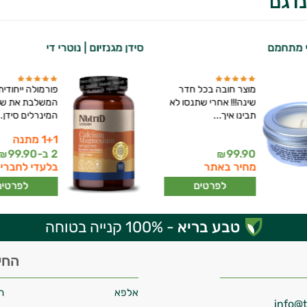
ו גם
י מתחמם
סידן מגנזיום | נוטרי די
מוצר חובה בכל חדר
פורמולה ייחודית
שינה!!! אחרי שתנסו לא
המשלבת את שנ
תבינו איך...
המינרלים סידן..
1+1 מתנה
99.90
2 ב-
99.90
₪
₪
מחיר באתר
בלעדי לחברי 
לפרטים
לפרטים
טבע בריא
- 100% קנייה בטוחה
החי
אלפא
ח