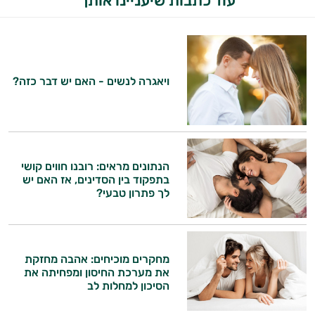
עוד כתבות שיעניינו אותך
ויאגרה לנשים - האם יש דבר כזה?
היי,
אני יועץ הבריאות האישי AI של טבע בריא.
הנתונים מראים: רובנו חווים קושי
בתפקוד בין הסדינים, אז האם יש
התשובות שלי מבוססות על מאגרי מידע קליניים
לך פתרון טבעי?
וספרות מקצועית בתחומי הרפואה הטבעית
ותזונת הספורט.
אני כאן כדי לעזור לך להתאים את תוספי
מחקרים מוכיחים: אהבה מחזקת
התזונה ומוצרי הבריאות המדויקים למטרות
את מערכת החיסון ומפחיתה את
ולמצב הגופני שלך, ולהסביר לך אילו רכיבים
הסיכון למחלות לב
עובדים יחד כדי למקסם תוצאות גם בחיי היום
יום וגם בתחום הכושר והספורט.