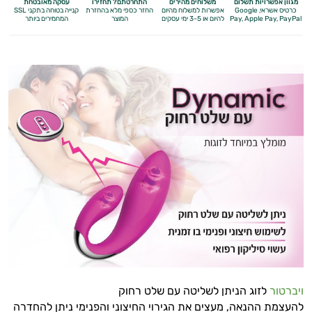
מגוון אפשרויות תשלום
משלוחים מהירים
התחרטתם? תחזירו
עסקה מאובטחת
כרטיס אשראי, Google
אפשרות למשלוח מהיום
החזר כספי מלא
בהחזרת
קנייה בטוחה בתקני SSL
Apple Pay, PayPal
Pay,
להיום או 3-5 ימי עסקים
המוצר
המחמירים ביותר
מיניות
ויברטור
לזוג הניתן לשליטה עם שלט רחוק
האישה
להעצמת ההנאה, מעצים את הגירוי החיצוני והפנימי ניתן להחדרה