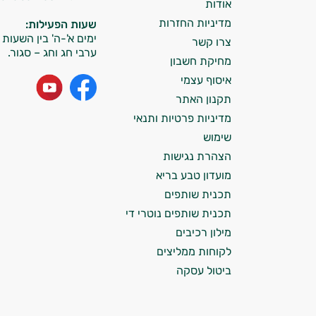
וספרות מקצועית בתחומי הרפואה הטבעית
אודות
ותזונת הספורט.
מדיניות החזרות
שעות הפעילות:
ימים א'-ה' בין השעות 09:00-15:00
צרו קשר
אני כאן כדי לעזור לך להתאים את תוספי
ערבי חג וחג – סגור.
מחיקת חשבון
התזונה ומוצרי הבריאות המדויקים למטרות
ולמצב הגופני שלך, ולהסביר לך אילו רכיבים
איסוף עצמי
עובדים יחד כדי למקסם תוצאות גם בחיי היום
תקנון האתר
יום וגם בתחום הכושר והספורט.
מדיניות פרטיות ותנאי
שימוש
המטרה שלי היא להתאים עבורך המלצות
הצהרת נגישות
אישיות מבוססות מדעית.
מועדון טבע בריא
זה הזמן להתחיל. איך אוכל לעזור?
תכנית שותפים
תכנית שותפים נוטרי די
מילון רכיבים
לקוחות ממליצים
ביטול עסקה