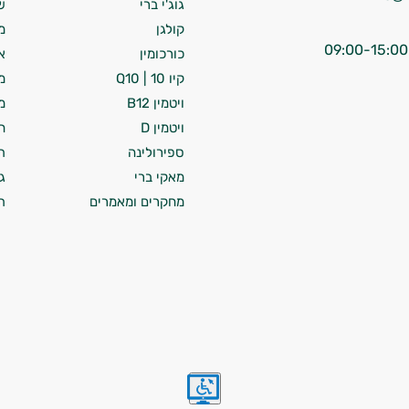
גוג'י ברי
ש
קולגן
מ
כורכומין
א
קיו 10 | Q10
מ
ויטמין B12
מ
ויטמין D
ח
ספירולינה
ת
מאקי ברי
ג
מחקרים ומאמרים
ת