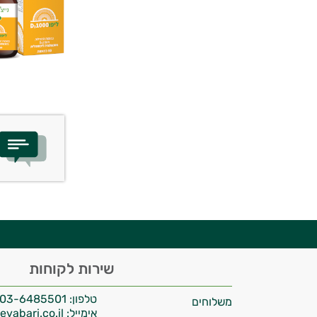
יועץ בריאות אישי AI
היי,
שירות לקוחות
אני יועץ הבריאות האישי AI של טבע בריא.
טלפון:
03-6485501
משלוחים
התשובות שלי מבוססות על מאגרי מידע קליניים
אימייל:
info@tevabari.co.il