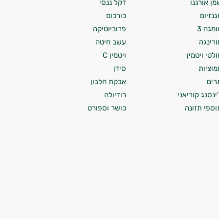
מן אורגנו
דקל ננסי
גנזיום
כורכום
ומגה 3
פרוביוטיקה
ורינגה
עשב חיטה
ולטי ויטמין
ויטמין C
מוציות
סידן
רים
אבקת חלבון
'ינסנג קוריאני
רודיולה
וספי תזונה
כושר וספורט