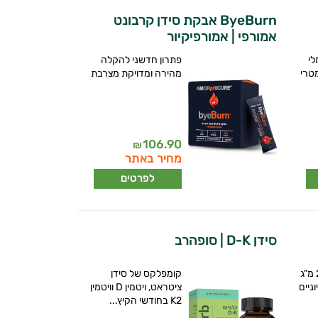
ByeBurn אבקת סידן קרבונט
אמורפי | אמורפיקיור
לי
פתרון חדשני להקלה
מטרי
מהירה ומדויקת מצרבת
106.90
₪
מחיר באתר
לפרטים
סידן D-K | סופהרב
קומפלקס סידן 200 מ"ג
קומפלקס של סידן
ניים
ציטראט, ויטמין D וויטמין
K2 בחודשי הקיץ...