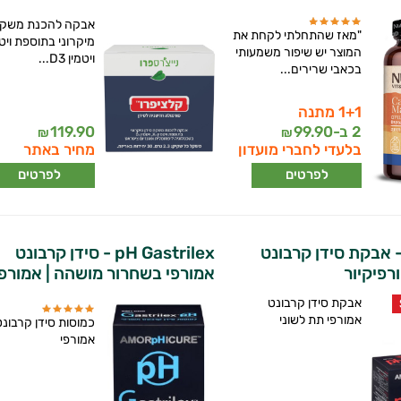
אבקה להכנת משקה
"מאז שהתחלתי לקחת את
המוצר יש שיפור משמעותי
ויטמין D3...
בכאבי שרירים...
1+1 מתנה
2 ב-
99.90
119.90
₪
₪
בלעדי לחברי מועדון
מחיר באתר
לפרטים
לפרטים
pH direc - אבקת סידן קרבונט
pH Gastrilex - סידן קרבונט
רפיקיור
אמורפי בשחרור מושהה | אמורפי
אבקת סידן קרבונט
אמורפי תת לשוני
כמוסות סידן קרבונט
אמורפי