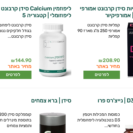
ות סידן קרבונט אמורפי
ליפוזמין Calcium סידן קרבונט
ליפוזומלי | קטגוריה 5
קפליות סידן קרבונט
סידן קרבונט ליפוזומ
אמורפי 250 מ"ג מארז 90
בגודל חלקיקים ננו
קפליות
סידן קרבונט...
144.90
208.90
₪
₪
מחיר באתר
מחיר באתר
לפרטים
לפרטים
סידן | ברא צמחים
כמוסות המכילות ויטמין
D3 בטכנולוגיה ליפוזומלית
בתוספת מינרלים חיו
בחודשי...
ותמציות צמחים