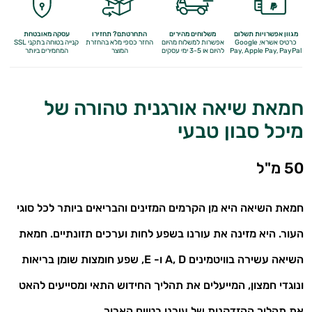
מגוון אפשרויות תשלום
משלוחים מהירים
התחרטתם? תחזירו
עסקה מאובטחת
כרטיס אשראי, Google
אפשרות למשלוח מהיום
החזר כספי מלא
בהחזרת
קנייה בטוחה בתקני SSL
Apple Pay, PayPal
Pay,
להיום או 3-5 ימי עסקים
המוצר
המחמירים ביותר
חמאת שיאה אורגנית טהורה של
מיכל סבון טבעי
50 מ"ל
חמאת השיאה היא מן הקרמים המזינים והבריאים ביותר לכל סוגי
העור. היא מזינה את עורנו בשפע לחות וערכים תזונתיים. חמאת
השיאה עשירה בוויטמינים A, D ו- E, שפע חומצות שומן בריאות
ונוגדי חמצון, המייעלים את תהליך החידוש התאי ומסייעים להאט
את תהליך ההזדקנות של עורנו בטווח הארוך.