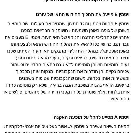
ויטמין
E
מייעל את תהליך החידוש התאי של עורנו
ויטמין E מהווה ויטמין ונוגד חמצון, שמטיב את פעילותן של חומצות
השומן של גופנו באופן משמעותי: השומנים הבריאים בגופנו
אחראיים לתהליכי ההזנה והניקוי של תאי העור. ויטמין E מעצים את
עבודתם, כך שיוכלו להאיץ את תהליך החידוש התאי ולבצע אותו
באופן אופטימלי. במהלך התהליך, מתנקים תאי העור המתים שלנו
ונוצרים תאים חדשים, בריאים ונקיים, בעלי מראה מתוח ומגע
נעים. חומצות השומן מוסיפות לדאוג גם לתאים החדשים ולשמור
עליהם נקיים: הן חודרות את הנקבוביות, מנקות אותן מלכלוך
ומעשירות אותן בלחות. משום שהנקבוביות עטופות בשמנים
בריאים, הן אף נהנות משכבת הגנה בריאה, שלא רק מוסיפה להזין
אותן בלחות, אלא שומרת עליהן מפני חדירה של מזהמים, פולשים או
זיהום אוויר.
ויטמין
A
מסייע להקל על תופעת האקנה
חמאת השיאה עשירה בוויטמין A, אשר בעל איכויות אנטי-דלקתיות: