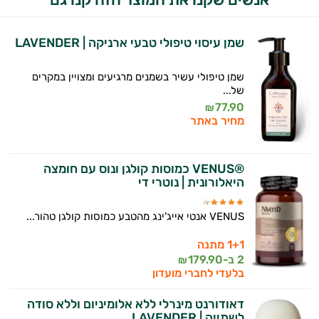
ולמצב הגופני שלך, ולהסביר לך אילו רכיבים
עובדים יחד כדי למקסם תוצאות גם בחיי היום
יום וגם בתחום הכושר והספורט.
שמן עיסוי טיפולי טבעי ארניקה | LAVENDER
המטרה שלי היא להתאים עבורך המלצות
שמן טיפולי עשיר בשמנים מרגיעים ומצויין במקרים
אישיות מבוססות מדעית.
של...
77.90
₪
זה הזמן להתחיל. איך אוכל לעזור?
מחיר באתר
®VENUS כמוסות קולגן ונוס עם חומצה
היאלורונית | נוטרי די
VENUS אנטי אייג'ינג מהטבע כמוסות קולגן טהור...
1+1 מתנה
2 ב-
179.90
₪
בלעדי לחברי מועדון
דאודורנט מינרלי ללא אלומיניום וללא סודה
לשתייה | LAVENDER