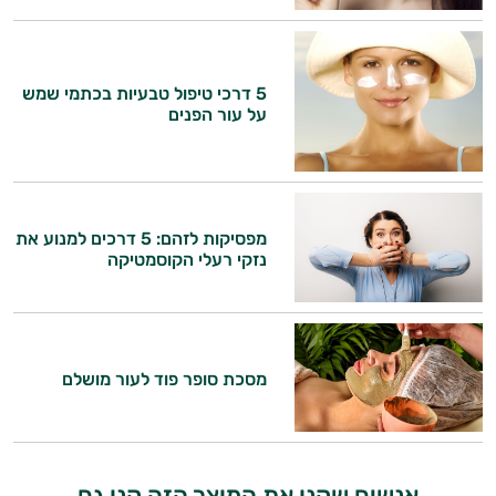
5 דרכי טיפול טבעיות בכתמי שמש
על עור הפנים
מפסיקות לזהם: 5 דרכים למנוע את
נזקי רעלי הקוסמטיקה
היי,
אני יועץ הבריאות האישי AI של טבע בריא.
התשובות שלי מבוססות על מאגרי מידע קליניים
מסכת סופר פוד לעור מושלם
וספרות מקצועית בתחומי הרפואה הטבעית
ותזונת הספורט.
אני כאן כדי לעזור לך להתאים את תוספי
התזונה ומוצרי הבריאות המדויקים למטרות
אנשים שקנו את המוצר הזה קנו גם