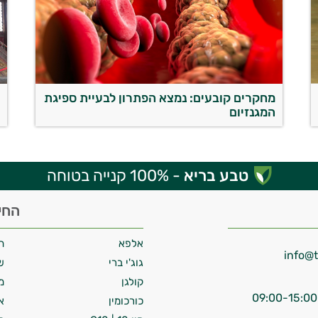
מחקרים קובעים: נמצא הפתרון לבעיית ספיגת
מ
המגנזיום
ה
טבע בריא
- 100% קנייה בטוחה
החי
אלפא
ח
גוג'י ברי
ש
קולגן
מ
כורכומין
א