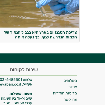
יועץ בריאות אישי AI
צריכת המגנזיום בארץ היא בגבול הנמוך של
הכמות הנדרשת לגוף. כך נעלה אותה
היי,
שירות לקוחות
אני יועץ הבריאות האישי AI של טבע בריא.
טלפון:
03-6485501
משלוחים
התשובות שלי מבוססות על מאגרי מידע קליניים
אימייל:
info@tevabari.co.il
וספרות מקצועית בתחומי הרפואה הטבעית
אודות
ותזונת הספורט.
מדיניות החזרות
שעות הפעילות:
ימים א'-ה' בין השעות 09:00-15:00
צרו קשר
אני כאן כדי לעזור לך להתאים את תוספי
ערבי חג וחג – סגור.