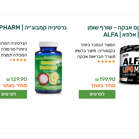
קס אבקה - שורף שומן
גרסיניה קמבוג׳יה | BIOPHARM
לפא | ALFA
הגרסיניה המרו
המוצר הנמכר ביותר
ביותר! פורמולה 
בקטגוריה. מיוצר ברשיון
המכילה תמצית
משרד הבריאות אבקה
129.90
199.90
₪
₪
מחיר באתר
מחיר באתר
לפרטים
לפרטים