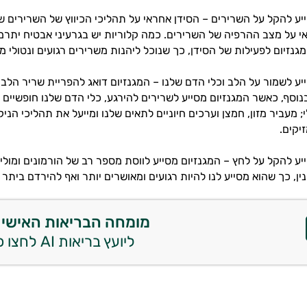
ייע להקל על השרירים – הסידן אחראי על תהליכי הכיווץ של השרירים ש
י על מצב ההרפיה של השרירים. כמה קלוריות יש בגרעיני אבטיח יתרמו 
גנזיום לפעילות של הסידן, כך שנוכל ליהנות משרירים רגועים ונטולי מ
ייע לשמור על הלב וכלי הדם שלנו – המגנזיום דואג להפריית שריר הלב, 
בנוסף, כאשר המגנזיום מסייע לשרירים להירגע, כלי הדם שלנו חופשיים 
; מעביר מזון, חמצן וערכים חיוניים לתאים שלנו ומייעל את תהליכי הני
יקים.
יע להקל על לחץ – המגנזיום מסייע לווסת מספר רב של הורמונים ומוליכ
נין, כך שהוא מסייע לנו להיות רגועים ומאושרים יותר ואף להירדם ביתר 
מומחה הבריאות האישי 
ליועץ בריאות AI לחצו כאן