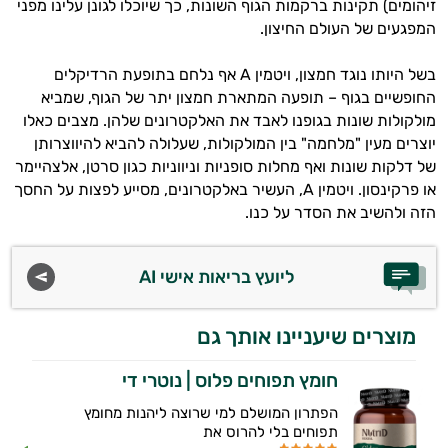
זיהומים) תקינות ברקמות הגוף השונות, כך שיוכלו לגונן עלינו מפני
המפגעים של העולם החיצון.
בשל היותו נוגד חמצון, ויטמין A אף נלחם בתופעת הרדיקלים
החופשיים בגוף – תופעה המתארת חמצון יתר של הגוף, שמביא
מולקולות שונות בגופנו לאבד את האלקטרונים שלהן. מצבים כאלו
היי,
יוצרים מעין "מלחמה" בין המולקולות, שעלולה להביא להיווצרותן
אני יועץ הבריאות האישי AI של טבע בריא.
של דלקות שונות ואף מחלות סופניות וניווניות כגון סרטן, אלצהיימר
או פרקינסון. ויטמין A, העשיר באלקטרונים, מסייע לפצות על החסך
התשובות שלי מבוססות על מאגרי מידע קליניים
הזה ולהשיב את הסדר על כנו.
וספרות מקצועית בתחומי הרפואה הטבעית
ותזונת הספורט.
ליועץ בריאות אישי AI
אני כאן כדי לעזור לך להתאים את תוספי
התזונה ומוצרי הבריאות המדויקים למטרות
ולמצב הגופני שלך, ולהסביר לך אילו רכיבים
מוצרים שיעניינו אותך גם
עובדים יחד כדי למקסם תוצאות גם בחיי היום
יום וגם בתחום הכושר והספורט.
חומץ תפוחים פלוס | נוטרי די
הפתרון המושלם למי שרוצה ליהנות מחומץ
המטרה שלי היא להתאים עבורך המלצות
תפוחים בלי להרוס את
אישיות מבוססות מדעית.