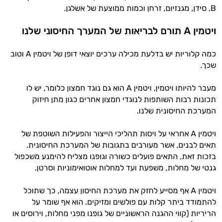
B, סידן, מגנזיום, זרחן וכמות ממוצעת של אשלגן.
ויטמין A תורם לבריאות של המערך החיסוני שלנו
כמה קלוריות יש בדלעת מכילה ערכים יוצאי דופן של ויטמין A וטוב
שכך.
מעבר להיותו ויטמין, ויטמין A הוא גם נוגד חמצון כלומר, יש לו
תכונות רבות השותפות לנוגדי חמצון אחרים כגון מתן חיזוק
המערכת החיסונית שלנו.
ויטמין A אחראי על ויסות תהליכי הייצור והפעילות השוטפת של
תאים לבנים, אשר מעורבים בתגובות של המערכת החיסונית.
בזכות זאת, התאים פועלים כשורה וגופנו מצליח להימנע משכפול
גנטי של מחלות, משפעת ועד למחלות אוטואימוניות וסרטן.
ויטמין A אף מסייע לחזק את מערכת החיסון עצמה, כך שתוכל
להתמודד ביתר קלות עם פולשים ומזיקים. הוא אף שומר על
הריריות (קווי ההגנה הראשוניים של גופנו מפני מחלות, וירוסים או