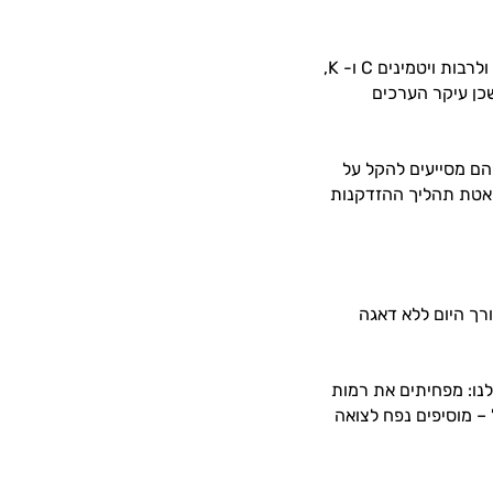
המלפפון מכיל בעיקר מים (96%). למרות זאת, הוא מכיל שפע ערכים תזונתיים חיוניים ולרבות ויטמינים C ו- K,
שכן עיקר הערכים
הם מסייעים להקל על
להאטת תהליך ההזדקנות
ורך היום ללא דאגה
לנו: מפחיתים את רמות
 – מוסיפים נפח לצואה