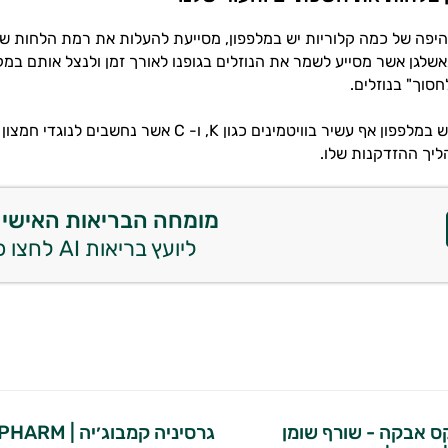
היפה של כמה קלוריות יש במלפפון, מסייעת להעלות את רמת הלחות של
באשלגן אשר מסייע לשמר את הנוזלים בגופנו לאורך זמן ולנצל אותם במק
חסוך" בנוזלים.
כמה קלוריות יש במלפפון אף עשיר בוויטמינים כגון K, ו- C
יך ההזדקנות שלו.
מומחה הבריאות האישי 
ליועץ בריאות AI לחצו כאן
קס אבקה - שורף שומן
גרסיניה קמבוג׳יה | BIOPHARM