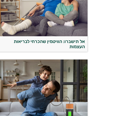
אל תישברו: הוויטמין שהכרחי לבריאות
העצמות