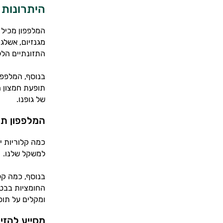
היתרונות 
מגנזיום, אשלג
התזונתיים הללו
בנוסף, המלפפו
תופעת חמצון ה
של גופנו.
המלפפון תו
כמה קלוריות י
למשקל שלנו.
בנוסף, כמה קל
החומציות בבטן
ומקלים על תופע
מסייע להזי