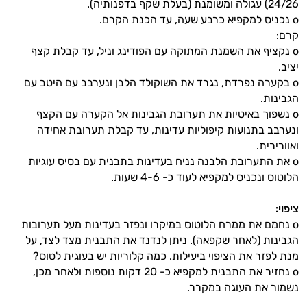
24/26) עגולה ומשומנת (בעלת שקף בדפנותיה).
o נכניס למקפיא כרבע שעה, עד הכנת הקרם.
קרם:
o נקציף את השמנת המתוקה עם הפודינג וניל, עד קבלת קצף
יציב.
o בקערה נפרדת, נגרד את השוקולד הלבן ונערבב עם היטב עם
הגבינות.
o נשפוך באיטיות את תערובת הגבינות אל הקערה עם הקצף
ונערבב בתנועות קיפוליות עדינות, עד קבלת תערובת אחידה
ואוורירית.
o את התערובת הלבנה נניח בעדינות בתבנית עם בסיס עוגיות
הלוטוס ונכניס למקפיא לעוד כ- 4-6 שעות.
היי,
אני יועץ הבריאות האישי AI של טבע בריא.
ציפוי:
o נחמם את ממרח הלוטוס במיקרו ונפזר בעדינות מעל תערובות
התשובות שלי מבוססות על מאגרי מידע קליניים
הגבינות (לאחר שקפאה). ניתן לנדנד את התבנית מצד לצד, על
וספרות מקצועית בתחומי הרפואה הטבעית
מנת לפזר את הציפוי ביעילות. כמה קלוריות יש בעוגית לטוס?
ותזונת הספורט.
o נחזיר את התבנית למקפיא כ- 20 דקות נוספות ולאחר מכן,
נשמור את העוגה במקרר.
אני כאן כדי לעזור לך להתאים את תוספי
התזונה ומוצרי הבריאות המדויקים למטרות