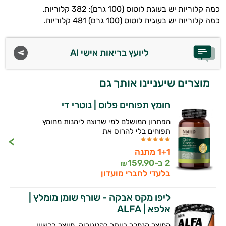
כמה קלוריות יש בעוגת לוטוס (100 גרם): 382 קלוריות.
ולמצב הגופני שלך, ולהסביר לך אילו רכיבים
עובדים יחד כדי למקסם תוצאות גם בחיי היום
כמה קלוריות יש בעוגית לוטוס (100 גרם) 481 קלוריות.
יום וגם בתחום הכושר והספורט.
ליועץ בריאות אישי AI
המטרה שלי היא להתאים עבורך המלצות
אישיות מבוססות מדעית.
מוצרים שיעניינו אותך גם
זה הזמן להתחיל. איך אוכל לעזור?
חומץ תפוחים פלוס | נוטרי די
הפתרון המושלם למי שרוצה ליהנות מחומץ
תפוחים בלי להרוס את
1+1 מתנה
2 ב-
159.90
₪
בלעדי לחברי מועדון
ליפו מקס אבקה - שורף שומן מומלץ |
אלפא | ALFA
המוצר הנמכר ביותר בקטגוריה. מיוצר ברשיון