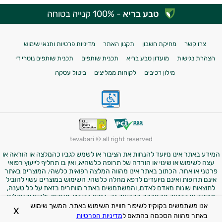
טבע בריא
- 100% קנייה בטוחה
צרו קשר
מחיקת חשבון
תקנון האתר
מדיניות פרטיות ותנאי שימוש
הצהרת נגישות
מועדון טבע בריא
תכנית שותפים
תכנית שותפים נוטרי די
מילון רכיבים
לקוחות ממליצים
ביטול עסקה
tevabari © all right reserved
המידע באתר אינו מיועד להנחות את הציבור או לשמש לגביו כהמלצה או הוראה או
עצה לשימוש או שינוי או הורדה של תרופה כלשהיא, ואין בו תחליף לייעוץ רפואי
פרטני או אחר. הכתוב באתר אינו מהווה המלצה רפואית כלשהי. המוצרים באתר
אינם תרופות ואינם מיועדים לרפא מחלה כלשהי. השימוש במוצרים עשוי להוביל
לתוצאות שונות מאדם לאדם, והמשתמשים באתר מוותרים בזאת על כל טענה,
תביעה או דרישה מהחברה בהקשר זה. נשים בהיריון, מניקות, ילדים והנוטלים
תרופות מרשם – יש להיוועץ ברופא לפני השימוש במוצרים. התמונות באתר הן
אנו משתמשים בקוקיז לשיפור חוויית השימוש באתר. המשך שימוש
X
להמחשה בלבד.
באתר מהווה הסכמה בהתאם ל
מדיניות הפרטיות