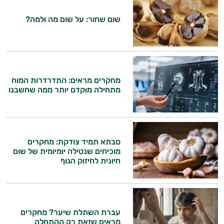
אני כאן כדי לעזור לך להתאים את תוספי
שום שחור: על שום מה ולמה?
התזונה ומוצרי הבריאות המדויקים למטרות
ולמצב הגופני שלך, ולהסביר לך אילו רכיבים
עובדים יחד כדי למקסם תוצאות גם בחיי היום
יום וגם בתחום הכושר והספורט.
המטרה שלי היא להתאים עבורך המלצות
מחקרים מראים: התדרדרות המוח
אישיות מבוססות מדעית.
מתחילה מוקדם יותר ממה שחשבנו
זה הזמן להתחיל. איך אוכל לעזור?
סבתא תמיד צודקת: מחקרים
מוכיחים שנטילה יומיומית של שום
חיונית לחיזוק הגוף
עברת השתלת שיער? מחקרים
מראים שזאת רק ההתחלה