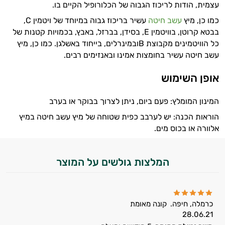
עצמית, הודות לריכוז הגבוה של הכלורופיל הקיים בו.
אנמיה
כמו כן, מיץ
עשב חיטה
עשיר בריכוז גבוה במיוחד של ויטמין C,
בבטא קרוטן, בוויטמין E, בסידן, בברזל, באבץ, בכמויות קטנות של
אנרגיה וכוח
כל הוויטמינים מקבוצת Bובמינרלים, בייחוד באשלגן. כמו כן, מיץ
עשב חיטה עשיר בחומצות אמינו ובאנזימים רבים.
אקנה
אופן השימוש
בעיות נשימה
גאוט
המינון המומלץ: פעם ביום, ניתן לצרוך בבוקר או בערב
הוראות הכנה: יש לערבב כפית שטוחה של מיץ עשב חיטה במיץ
גסטריטיס
אלוורה או בכוס מים.
דלקות
המלצות גולשים על המוצר
דלקות פרקים
דרכי השתן
כרמלה, חיפה.
קונה מאומת
הליקובקטר פילורי
28.06.21