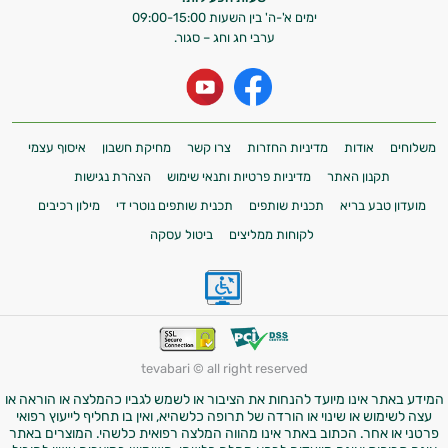
ימים א'-ה' בין השעות 09:00-15:00
ערבי חג וחג – סגור.
משלוחים
אודות
מדיניות החזרות
צרו קשר
מחיקת חשבון
איסוף עצמי
תקנון האתר
מדיניות פרטיות ותנאי שימוש
הצהרת נגישות
מועדון טבע בריא
תכנית שותפים
תכנית שותפים נוטרי די
מילון רכיבים
לקוחות ממליצים
ביטול עסקה
tevabari © all right reserved
המידע באתר אינו מיועד להנחות את הציבור או לשמש לגביו כהמלצה או הוראה או
עצה לשימוש או שינוי או הורדה של תרופה כלשהיא, ואין בו תחליף לייעוץ רפואי
פרטני או אחר. הכתוב באתר אינו מהווה המלצה רפואית כלשהי. המוצרים באתר