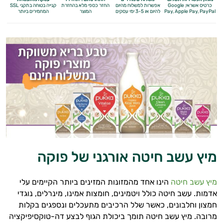
כרטיס אשראי, Google
אפשרות למשלוח מהיום
החזר כספי מלא
בהחזרת
קנייה בטוחה בתקני SSL
Apple Pay, PayPal
Pay,
להיום או 3-5 ימי עסקים
המוצר
המחמירים ביותר
בעיות עיכול
בעיות שינה
מיץ עשב חיטה אורגני של פוקה
גברים
הורדת כולסטרול
מיץ עשב חיטה
הינו אחד מהמזונות המזינים ביותר הקיימים עלי
אדמות. עשב חיטה כולל ויטמינים, חומצות אמינו, מינרלים, נוגדי
חרדה, מתח ודיכאון
חמצון וחלבונים, כאשר שלל הרכיבים מתעכלים ונספגים בקלות
מרובה. מיץ עשב חיטה תומך ביכולת הגוף לבצע דה-טוקסיפיקציה
איזון לחץ דם