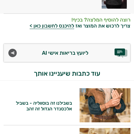
פטרת בציפורניים
פיברומיאלגיה
רוצה להוסיף המלצה? בכיף!
צריך לרכוש את המוצר ואז
להיכנס לחשבון כאן >
ערמונית - פרוסטטה
קנדידה
ליועץ בריאות אישי AI
ריכוז ומיקוד
שיפור הזיכרון
עוד כתבות שיעניינו אותך
שלד ומפרקים
היי,
אני יועץ הבריאות האישי AI של טבע בריא.
בשבילנו זה בוסווליה - בשביל
אלכסנדר הגדול זה זהב
התשובות שלי מבוססות על מאגרי מידע קליניים
וספרות מקצועית בתחומי הרפואה הטבעית
ותזונת הספורט.