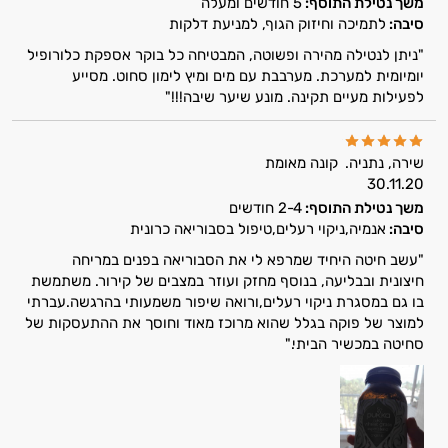
הרגעה
משך נטילת התוסף:
5 חודשים ומעלה
סיבה:
לתמיכה וחיזוק הגוף, למניעת דלקות
לב וכלי דם
"ניתן לנטילה מהירה ופשוטה, המבטיחה כל בוקר אספקת כלורופיל
יומיומית למערכת. מערבבת עם מים ומיץ לימון סחוט. מסייע
מיגרנה - כאב ראש
לפעילות מעיים תקינה. מונע שיער שיבה!!!"
מערכת החיסון
שירה, נתניה.
קונה מאומת
נשים
30.11.20
משך נטילת התוסף:
2-4 חודשים
ניקוי רעלים
סיבה:
אנמיה,ניקוי רעלים,טיפול בסבוריאה כרונית
נשירת שיער
"עשב חיטה היחיד שמרפא לי את הסבוריאה בפנים במריחה
חיצונית ובבליעה, בנוסף מחזק ועוזר במצבים של קירור. משתמשת
איזון סוכר
בו גם במסגרת ניקוי רעלים,ורואה שיפור משמעותי בהרגשה.עברתי
למוצר של פוקה בגלל שהוא מרוכז מאוד וחוסך את ההתעסקות של
עייפות
סחיטה במכשיר הביתי."
עיכוב הזדקנות
עיניים