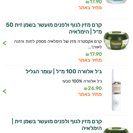
17.90
₪
מחיר באתר
קרם מזין לגוף ולפנים מועשר בשמן זית 50
מ״ל | הימלאיה
קרם אקסטרה מזין של הימלאיה מספק לחות והזנה
לאורך...
17.90
₪
מחיר באתר
היי,
אני יועץ הבריאות האישי AI של טבע בריא.
ג׳ל אלוורה 100 מ״ל | עומר הגליל
ג׳ל אלוורה 100% טבעי
התשובות שלי מבוססות על מאגרי מידע קליניים
26.90
וספרות מקצועית בתחומי הרפואה הטבעית
₪
מחיר באתר
ותזונת הספורט.
אני כאן כדי לעזור לך להתאים את תוספי
התזונה ומוצרי הבריאות המדויקים למטרות
קרם מזין לגוף ולפנים מועשר בשמן זית |
ולמצב הגופני שלך, ולהסביר לך אילו רכיבים
הימלאיה
עובדים יחד כדי למקסם תוצאות גם בחיי היום