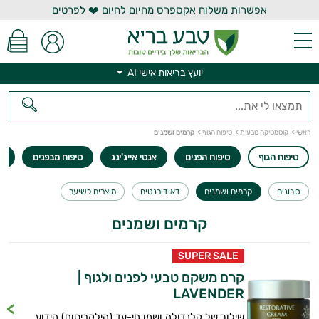
אפשרות משלוח אקספרס מהיום להיום ❤️ לפרטים
יועץ בריאות אישי AI
ראשי
>
קוסמטיקה טבעית
>
טיפוח הגוף
>
קרמים ושמנים
טיפוח הגוף
טיפוח הפנים
אנטי אייג'ינג
טיפוח מבפנים
ס
יועץ בריאות אישי AI
סבונים
קרמים ושמנים
דאודורנטים
מוצרים לשיער
קרמים ושמנים
SUPER SALE
קרם משקם טבעי לפנים ולגוף |
LAVENDER
שילוב של קלנדולה ושמן חי-עד (הילקריסום) הידוע