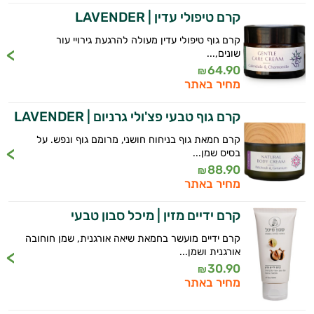
קרם טיפולי עדין | LAVENDER
טיפוח
קרם גוף טיפולי עדין מעולה להרגעת גירויי עור
הפנים
שונים,...
64.90
₪
מעבר
מחיר באתר
ליופי
קרם גוף טבעי פצ'ולי גרניום | LAVENDER
טיפוח
קרם חמאת גוף בניחוח חושני, מרומם גוף ונפש. על
בסיס שמן...
מבפנים
88.90
₪
מחיר באתר
סרומים
קרם ידיים מזין | מיכל סבון טבעי
שמני
קרם ידיים מועשר בחמאת שיאה אורגנית, שמן חוחובה
אורגנית ושמן...
בסיס
30.90
₪
מחיר באתר
שמנים
אתרים