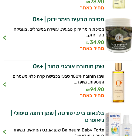
78.90
₪
מחיר באתר
מסיכה טבעית חימר ירוק | +Os
מסיכת חימר ירוק טבעית, עשירה במינרלים, מעניקה
ניקוי חזק...
34.90
₪
מחיר באתר
שמן חוחובה אורגני טהור | +Os
שמן חוחובה 100% טבעי בכבישה קרה ללא משמרים
ותוספות. מיועד...
94.90
₪
מחיר באתר
בלנאום בייבי פורטה | שמן רחצה טיפולי |
ניאופרם
Balneum Baby Forte שמן אמבט המתאים במיוחד
לעורם העדין של...