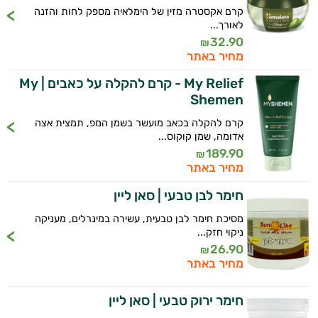
יום וגם בתחום הכושר והספורט.
קרם אקסטרה מזין של הימלאיה מספק לחות והזנה
לאורך...
המטרה שלי היא להתאים עבורך המלצות
32.90
₪
אישיות מבוססות מדעית.
מחיר באתר
זה הזמן להתחיל. איך אוכל לעזור?
My Relief - קרם להקלה על כאבים | My
Shemen
קרם להקלה בכאב מועשר בשמן המפ, תמצית אצה
אדומה, שמן קוקוס...
189.90
₪
מחיר באתר
חימר לבן טבעי | סאן ליין
מסיכת חימר לבן טבעית, עשירה במינרלים, מעניקה
ניקוי חזק...
26.90
₪
מחיר באתר
חימר ירוק טבעי | סאן ליין