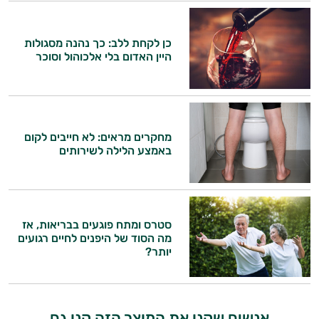
כן לקחת ללב: כך נהנה מסגולות
היין האדום בלי אלכוהול וסוכר
היי,
מחקרים מראים: לא חייבים לקום
אני יועץ הבריאות האישי AI של טבע בריא.
באמצע הלילה לשירותים
התשובות שלי מבוססות על מאגרי מידע קליניים
וספרות מקצועית בתחומי הרפואה הטבעית
ותזונת הספורט.
סטרס ומתח פוגעים בבריאות, אז
אני כאן כדי לעזור לך להתאים את תוספי
מה הסוד של היפנים לחיים רגועים
התזונה ומוצרי הבריאות המדויקים למטרות
יותר?
ולמצב הגופני שלך, ולהסביר לך אילו רכיבים
עובדים יחד כדי למקסם תוצאות גם בחיי היום
יום וגם בתחום הכושר והספורט.
אנשים שקנו את המוצר הזה קנו גם