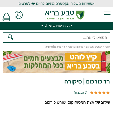
אפשרות משלוח אקספרס מהיום להיום ❤️ לפרטים
יועץ בריאות אישי AI
ראשי
>
ויטמינים ומינרלים
>
כורכום וכורכומין
>
רד כורכום | סיקורה
יועץ בריאות אישי AI
רד כורכום | סיקורה
[
2 המלצות
]
שילוב של אצת המטוקוקוס ושורש כורכום