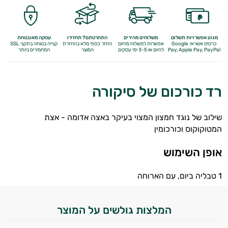
מולטי ויטמינים
תוספי קולגן
מגוון אפשרויות תשלום
משלוחים מהירים
התחרטתם? תחזירו
עסקה מאובטחת
כרטיס אשראי, Google
אפשרות למשלוח מהיום
החזר כספי מלא
בהחזרת
קנייה בטוחה בתקני SSL
Q10
Apple Pay, PayPal
Pay,
להיום או 3-5 ימי עסקים
המוצר
המחמירים ביותר
אומגה 3
רד כורכום של סיקורה
ברזל
ויטמין A
שילוב של נוגד חמצון המצוי בעיקר באצה אדומה - אצת
המטוקוקוס וכורכומין
ויטמין B
אופן השימוש
ויטמין C
1 טבליה ביום, עם הארוחה
ויטמין D
ויטמין E
המלצות גולשים על המוצר
ויטמינים לנשים