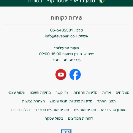
טבע בריא
- 100% קנייה בטוחה
שירות לקוחות
טלפון:
03-6485501
אימייל:
info@tevabari.co.il
שעות הפעילות:
ימים א'-ה' בין השעות 09:00-15:00
ערבי חג וחג – סגור.
משלוחים
אודות
מדיניות החזרות
צרו קשר
מחיקת חשבון
איסוף עצמי
תקנון האתר
מדיניות פרטיות ותנאי שימוש
הצהרת נגישות
מועדון טבע בריא
תכנית שותפים
תכנית שותפים נוטרי די
מילון רכיבים
לקוחות ממליצים
ביטול עסקה