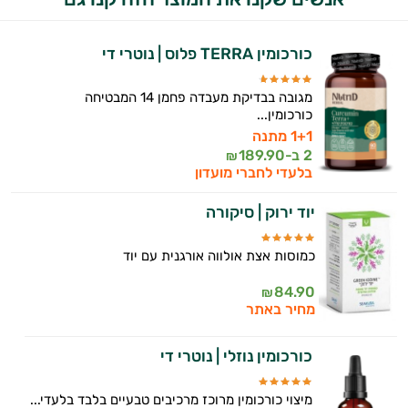
המטרה שלי היא להתאים עבורך המלצות
אישיות מבוססות מדעית.
כורכומין TERRA פלוס | נוטרי די
זה הזמן להתחיל. איך אוכל לעזור?
מגובה בבדיקת מעבדה פחמן 14 המבטיחה
כורכומין...
1+1 מתנה
2 ב-
189.90
₪
בלעדי לחברי מועדון
יוד ירוק | סיקורה
כמוסות אצת אולווה אורגנית עם יוד
84.90
₪
מחיר באתר
כורכומין נוזלי | נוטרי די
מיצוי כורכומין מרוכז מרכיבים טבעיים בלבד בלעדי...