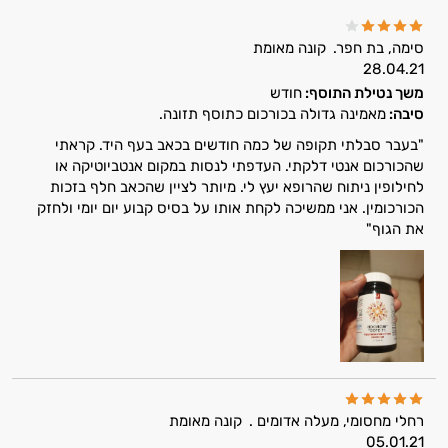
ויטמינים לגברים
סימה, בת חפר.
קונה מאומת
טבעוניים | VEGAN
28.04.21
משך נטילת התוסף:
חודש
כורכום וכורכומין
סיבה:
מאמינה גדולה בכורכום כתוסף תזונה.
"בעבר סבלתי תקופה של כמה חודשים בכאב בעף היד. קראתי
כרום
שהכורכום אנטי דלקתי. העדפתי לנסות במקום אנטביוטיקה או
לחילופין ניתוח שהרופא יעץ לי. מיותר לציין שהכאב חלף בזכות
מגנזיום
הכורכומין. אני ממשיכה לקחת אותו על בסיס קבוע יום יומי ולחזק
את הגוף"
סידן
פרוביוטיקה
אבץ
תוספים לילדים
רימונים
רחלי מחסומי, מעלה אדומים .
קונה מאומת
05.01.21
ג׳ינסנג