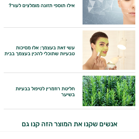
אילו תוספי תזונה מומלצים לעור?
עשי זאת בעצמך: אלו מסיכות
טבעיות שתוכלי להכין בעצמך בבית
היי,
אני יועץ הבריאות האישי AI של טבע בריא.
חליטת רוזמרין לטיפול בבעיות
התשובות שלי מבוססות על מאגרי מידע קליניים
בשיער
וספרות מקצועית בתחומי הרפואה הטבעית
ותזונת הספורט.
אני כאן כדי לעזור לך להתאים את תוספי
אנשים שקנו את המוצר הזה קנו גם
התזונה ומוצרי הבריאות המדויקים למטרות
ולמצב הגופני שלך, ולהסביר לך אילו רכיבים
עובדים יחד כדי למקסם תוצאות גם בחיי היום