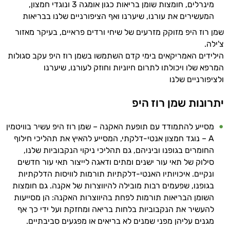
מינרלים, חומצות שומן בריאות כגון אומגה 3 ונוגדי חמצון,
טיפוח
המעשירים את עורנו, שיערנו ואף הציפורניים שלנו בבריאות
שמן רוז היפ מזוקק מזרעים של שיחי ורדים פראיים, בעיקר מאזור
הפנים
צ'ילה.
הילידים האמריקאים בימי קדם השתמשו בשמן רוז היפ עקב סגולות
מעבר
המרפא שלו ויכולתו לתרום חיוניות וחוזק לעורנו, שיערנו
ליופי
ולציפורניים שלנו
טיפוח
יתרונות שמן רוז היפ
מבפנים
מסייע להתמודד עם תופעת האקנה – שמן רוז היפ עשיר בוויטמין
A – נוגד חמצון אנטי-דלקתי, המסייע להאיץ את תהליכי חילוף
סרומים
החומרים בגופנו וביניהם, גם תהליכי ניקוי הנקבוביות שלנו,
סילוק של תאי עור ישנים ומתים ודאגה לייצור תאי עור חדשים
שמני
ונקיים. איכויותיו האנטי-דלקתיות תורמות לוויסות הדלקתיות
בסיס
בגופנו, שפעמים רבות מובילה להיווצרות של אקנה. גם חומצות
השומן הבריאות תורמות לפחת בהיווצרות האקנה: הן מסייעות
שמנים
להעשיר את הנקבוביות בלחות בריאה ומחזקת ועל ידי כך אף
מגנים עליהן מפני שמנים לא בריאים או מפגעים סביבתיים.
אתרים