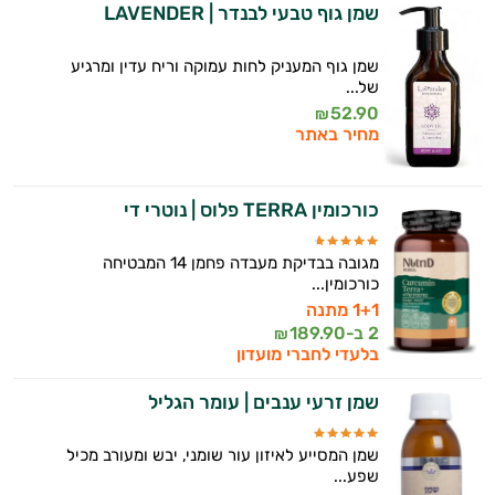
שמן גוף טבעי לבנדר | LAVENDER
יום וגם בתחום הכושר והספורט.
שמן גוף המעניק לחות עמוקה וריח עדין ומרגיע
המטרה שלי היא להתאים עבורך המלצות
של...
אישיות מבוססות מדעית.
52.90
₪
מחיר באתר
זה הזמן להתחיל. איך אוכל לעזור?
כורכומין TERRA פלוס | נוטרי די
מגובה בבדיקת מעבדה פחמן 14 המבטיחה
כורכומין...
1+1 מתנה
2 ב-
189.90
₪
בלעדי לחברי מועדון
שמן זרעי ענבים | עומר הגליל
שמן המסייע לאיזון עור שומני, יבש ומעורב מכיל
שפע...