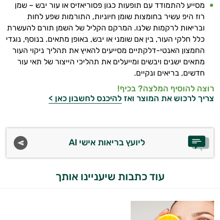
מסייע להתמודד עם תופעות כגון פסוריאזיס או עור יבש – שמן
רוז היפ עשיר בחומצות שומן חיוניות, התורמות שפע לחות
קוסמטיקה
ובריאות לרקמות שלנו. המרקם הקליל של השמן תורם להעשרת
אורגנית
כלל חלקי העור, בין אם שומני או יבש, באופן מתאים. בנוסף, נוגדי
החמצון האנטי-דלקתיים מסייעים להאיץ את תהליך ניקוי העור
מותגים
מתאים ישנים ויבשים ומייעלים את תהליכי הייצור של תאי עור
חדשים, בריאים ונקיים.
היגיינת
רוצה להוסיף המלצה? בכיף!
צריך לרכוש את המוצר ואז
להיכנס לחשבון כאן >
הפה
היגיינה
נשית
ליועץ בריאות אישי AI
טיפוח
עוד כתבות שיעניינו אותך
הציפורניים
והשיער