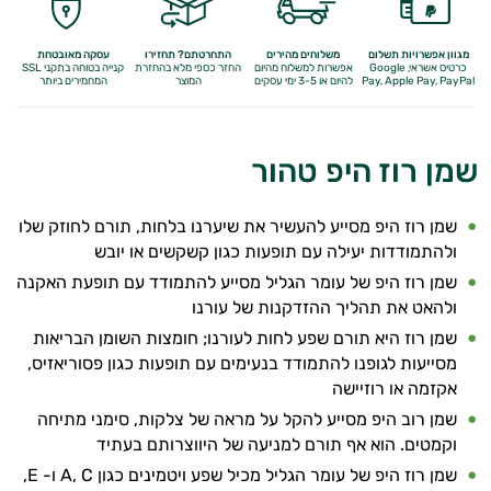
מגוון אפשרויות תשלום
משלוחים מהירים
התחרטתם? תחזירו
עסקה מאובטחת
כרטיס אשראי, Google
אפשרות למשלוח מהיום
החזר כספי מלא
בהחזרת
קנייה בטוחה בתקני SSL
Apple Pay, PayPal
Pay,
להיום או 3-5 ימי עסקים
המוצר
המחמירים ביותר
שמן רוז היפ טהור
שמן רוז היפ מסייע להעשיר את שיערנו בלחות, תורם לחוזק שלו
ולהתמודדות יעילה עם תופעות כגון קשקשים או יובש
שמן רוז היפ של עומר הגליל מסייע להתמודד עם תופעת האקנה
ולהאט את תהליך ההזדקנות של עורנו
שמן רוז היא תורם שפע לחות לעורנו; חומצות השומן הבריאות
אנטי
מסייעות לגופנו להתמודד בנעימים עם תופעות כגון פסוריאזיס,
אייג'ינג
אקזמה או רוזיישה
שמן רוב היפ מסייע להקל על מראה של צלקות, סימני מתיחה
טיפוח
וקמטים. הוא אף תורם למניעה של היווצרותם בעתיד
שמן רוז היפ של עומר הגליל מכיל שפע ויטמינים כגון A, C ו- E,
הגוף