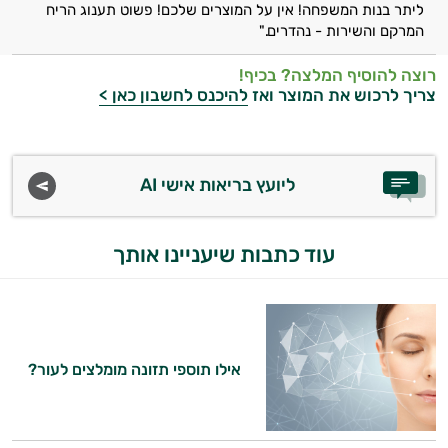
ליתר בנות המשפחה! אין על המוצרים שלכם! פשוט תענוג הריח
המרקם והשירות - נהדרים."
רוצה להוסיף המלצה? בכיף!
צריך לרכוש את המוצר ואז
להיכנס לחשבון כאן >
ליועץ בריאות אישי AI
היי,
אני יועץ הבריאות האישי AI של טבע בריא.
עוד כתבות שיעניינו אותך
התשובות שלי מבוססות על מאגרי מידע קליניים
וספרות מקצועית בתחומי הרפואה הטבעית
ותזונת הספורט.
אני כאן כדי לעזור לך להתאים את תוספי
אילו תוספי תזונה מומלצים לעור?
התזונה ומוצרי הבריאות המדויקים למטרות
ולמצב הגופני שלך, ולהסביר לך אילו רכיבים
עובדים יחד כדי למקסם תוצאות גם בחיי היום
יום וגם בתחום הכושר והספורט.