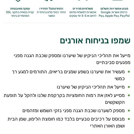
מגוון אפשרויות תשלום
משלוחים מהירים
התחרטתם? תחזירו
עסקה מאובטחת
כרטיס אשראי, Google
אפשרות למשלוח מהיום
החזר כספי מלא
בהחזרת
קנייה בטוחה בתקני SSL
Apple Pay, PayPal
Pay,
להיום או 3-5 ימי עסקים
המוצר
המחמירים ביותר
שמפו בניחוח אורנים
מייעל את תהליכי הניקיון של שיערנו ומספק שכבת הגנה מפני
מפגעים סביבתיים
מעשיר את שיערנו בשפע שמנים בריאים, התורמים למגע רך
כמשי
מייעל את תהליכי הניקיון של שיערנו
מסייע לאזן את רמות החומציות בקרקפת שלנו ולהקל על תופעת
הקשקשים
מספק לשערנו שכבת הגנה מפני נזקי השמש ומזהמים
מבוסס על רכיבים טבעיים בלבד כמו חומצת הלימון, שמן הבית
ושמן האורן האתרי