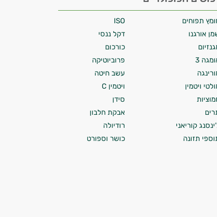
ומץ תפוחים
ISO
מן אורגנו
דקל ננסי
גנזיום
כורכום
ומגה 3
פרוביוטיקה
ורינגה
עשב חיטה
ולטי ויטמין
ויטמין C
מוציות
סידן
רים
אבקת חלבון
'ינסנג קוריאני
רודיולה
וספי תזונה
כושר וספורט