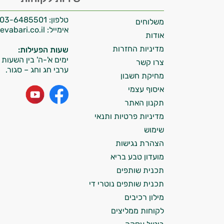
אני יועץ הבריאות האישי AI של טבע בריא.
טלפון:
03-6485501
משלוחים
התשובות שלי מבוססות על מאגרי מידע קליניים
אימייל:
info@tevabari.co.il
וספרות מקצועית בתחומי הרפואה הטבעית
אודות
ותזונת הספורט.
מדיניות החזרות
שעות הפעילות:
ימים א'-ה' בין השעות 09:00-15:00
צרו קשר
אני כאן כדי לעזור לך להתאים את תוספי
ערבי חג וחג – סגור.
מחיקת חשבון
התזונה ומוצרי הבריאות המדויקים למטרות
איסוף עצמי
ולמצב הגופני שלך, ולהסביר לך אילו רכיבים
עובדים יחד כדי למקסם תוצאות גם בחיי היום
תקנון האתר
יום וגם בתחום הכושר והספורט.
מדיניות פרטיות ותנאי
שימוש
המטרה שלי היא להתאים עבורך המלצות
הצהרת נגישות
אישיות מבוססות מדעית.
מועדון טבע בריא
זה הזמן להתחיל. איך אוכל לעזור?
תכנית שותפים
תכנית שותפים נוטרי די
מילון רכיבים
לקוחות ממליצים