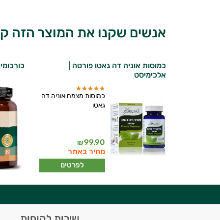
אנשים שקנו את המוצר הזה קנ
כמוסות אוניה דה גאטו פורטה |
כורכומין TERRA פלוס | נוטרי
אלכימיסט
כמוסות מצמח אוניה דה
גאטו
יועץ בריאות אישי AI
99.90
₪
מחיר באתר
לפרטים
היי,
שירות לקוחות