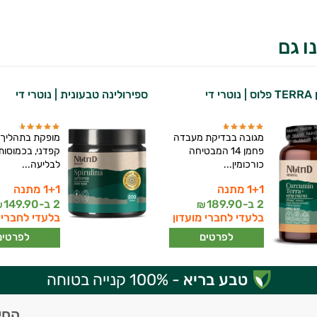
ו גם
 די
ספירולינה טבעונית | נוטרי די
מגובה בבדיקת מעבדה
מופקת בתהליך י
פחמן 14 המבטיחה
קפדני, בכמוסות 
כורכומין...
לבליעה...
1+1 מתנה
1+1 מתנה
2 ב-
189.90
2 ב-
149.90
₪
₪
בלעדי לחברי מועדון
בלעדי לחברי 
לפרטים
לפרטים
טבע בריא
- 100% קנייה בטוחה
החי