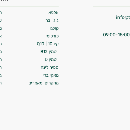
אלפא
ח
גוג'י ברי
ש
קולגן
מ
כורכומין
א
קיו 10 | Q10
מ
ויטמין B12
מ
ויטמין D
ח
ספירולינה
ת
מאקי ברי
ג
מחקרים ומאמרים
ת