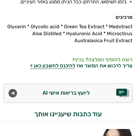
בזמן השימוש, התרחקו ככל הניתן ממגע באזור העיניים.
קוסמטיקה
מרכיבים
אורגנית
Glycerin
*
Glycolic acid
*
Green Tea Extract
*
Medxtract
Aloe Distilled
*
Hyaluronic Acid
*
Microctirus
מותגים
Australasica Fruit Extract
היגיינת
רוצה להוסיף המלצה? בכיף!
הפה
צריך לרכוש את המוצר ואז
להיכנס לחשבון כאן >
היגיינה
נשית
ליועץ בריאות אישי AI
טיפוח
הציפורניים
עוד כתבות שיעניינו אותך
והשיער