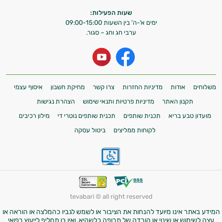
שעות הפעילות:
ימים א'-ה' בין השעות 09:00-15:00
ערבי חג וחג – סגור.
משלוחים
אודות
מדיניות החזרות
צרו קשר
מחיקת חשבון
איסוף עצמי
תקנון האתר
מדיניות פרטיות ותנאי שימוש
הצהרת נגישות
מועדון טבע בריא
תכנית שותפים
תכנית שותפים נוטרי די
מילון רכיבים
לקוחות ממליצים
ביטול עסקה
tevabari © all right reserved
המידע באתר אינו מיועד להנחות את הציבור או לשמש לגביו כהמלצה או הוראה או
עצה לשימוש או שינוי או הורדה של תרופה כלשהיא, ואין בו תחליף לייעוץ רפואי