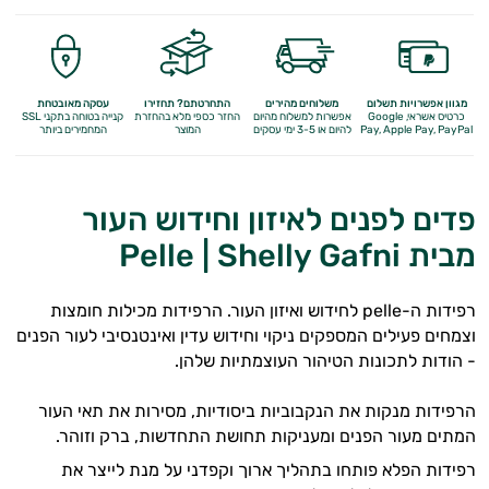
מגוון אפשרויות תשלום
משלוחים מהירים
התחרטתם? תחזירו
עסקה מאובטחת
כרטיס אשראי, Google
אפשרות למשלוח מהיום
החזר כספי מלא
בהחזרת
קנייה בטוחה בתקני SSL
Apple Pay, PayPal
Pay,
להיום או 3-5 ימי עסקים
המוצר
המחמירים ביותר
פדים לפנים לאיזון וחידוש העור
מבית Pelle | Shelly Gafni
רפידות ה-pelle לחידוש ואיזון העור. הרפידות מכילות חומצות
וצמחים פעילים המספקים ניקוי וחידוש עדין ואינטנסיבי לעור הפנים
אנטי
- הודות לתכונות הטיהור העוצמתיות שלהן.
אייג'ינג
הרפידות מנקות את הנקבוביות ביסודיות, מסירות את תאי העור
טיפוח
המתים מעור הפנים ומעניקות תחושת התחדשות, ברק וזוהר.
רפידות הפלא פותחו בתהליך ארוך וקפדני על מנת לייצר את
הגוף