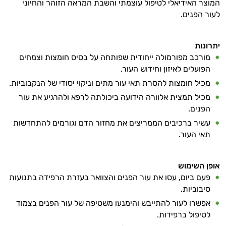
המוצר האידיאלי לטיפול עוצמתי והשבת המראה הזוהר והחיוני
לעור הפנים.
טיפוח
הפנים
יתרונות
מעבר
מורכב מפורמולה ייחודית שפותחה על בסיס חומצות וצמחים
הפועלים לאיזון וחידוש העור.
ליופי
מכיל חומצות להסרת תאי עור מתים וניקוי יסודי של הנקבוביות.
מכיל תמצית אלוורה הידועה ביכולתה לרפא ולהרגיע את עור
טיפוח
הפנים.
מבפנים
עשיר ברכיבים הממריצים את מחזור הדם וגורמים להתחדשות
תאי העור.
סרומים
שמני
אופן השימוש
פעם ביום, עסו את עור הפנים והצוואר בעזרת הרפידה בתנועות
בסיס
סיבוביות.
אפשרו לעור להתייבש והימנעו משטיפה של עור הפנים בצמוד
שמנים
לטיפול ברפידות.
אתרים