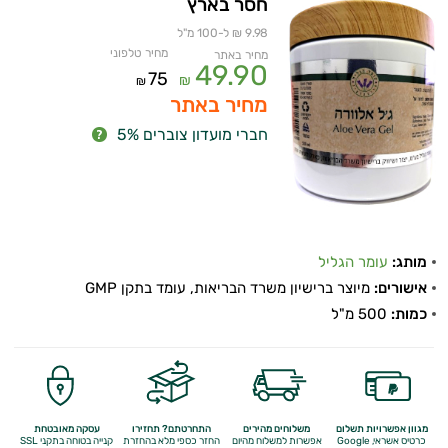
חסר בארץ
9.98 ₪ ל-100 מ"ל
מחיר טלפוני
מחיר באתר
49.90
75
₪
₪
מחיר באתר
חברי מועדון צוברים 5%
מותג:
עומר הגליל
אישורים:
מיוצר ברישיון משרד הבריאות, עומד בתקן GMP
כמות:
500 מ"ל
מגוון אפשרויות תשלום
משלוחים מהירים
התחרטתם? תחזירו
עסקה מאובטחת
כרטיס אשראי, Google
אפשרות למשלוח מהיום
החזר כספי מלא
בהחזרת
קנייה בטוחה בתקני SSL