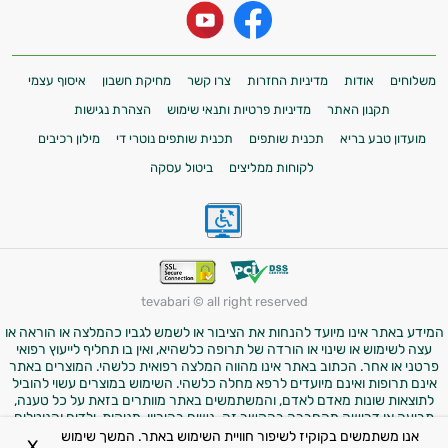
משלוחים
אודות
מדיניות החזרות
צרו קשר
מחיקת חשבון
איסוף עצמי
תקנון האתר
מדיניות פרטיות ותנאי שימוש
הצהרת נגישות
מועדון טבע בריא
תכנית שותפים
תכנית שותפים נוטרי די
מילון רכיבים
לקוחות ממליצים
ביטול עסקה
tevabari © all right reserved
המידע באתר אינו מיועד להנחות את הציבור או לשמש לגביו כהמלצה או הוראה או
עצה לשימוש או שינוי או הורדה של תרופה כלשהיא, ואין בו תחליף לייעוץ רפואי
פרטני או אחר. הכתוב באתר אינו מהווה המלצה רפואית כלשהי. המוצרים באתר
אינם תרופות ואינם מיועדים לרפא מחלה כלשהי. השימוש במוצרים עשוי להוביל
לתוצאות שונות מאדם לאדם, והמשתמשים באתר מוותרים בזאת על כל טענה,
תביעה או דרישה מהחברה בהקשר זה. נשים בהיריון, מניקות, ילדים והנוטלים
תרופות מרשם – יש להיוועץ ברופא לפני השימוש במוצרים. התמונות באתר הן
אנו משתמשים בקוקיז לשיפור חוויית השימוש באתר. המשך שימוש
X