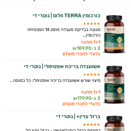
התזונה ומוצרי הבריאות המדויקים למטרות
ולמצב הגופני שלך, ולהסביר לך אילו רכיבים
עובדים יחד כדי למקסם תוצאות גם בחיי היום
כורכומין TERRA פלוס | נוטרי די
יום וגם בתחום הכושר והספורט.
מגובה בבדיקת מעבדה פחמן 14 המבטיחה
המטרה שלי היא להתאים עבורך המלצות
כורכומין...
אישיות מבוססות מדעית.
1+1 מתנה
2 ב-
189.90
₪
זה הזמן להתחיל. איך אוכל לעזור?
בלעדי לחברי מועדון
אשווגנדה בריכוז אופטימלי | נוטרי די
מיצוי שורש אשווגנדה בריכוז אופטימלי, כל כמוסה...
1+1 מתנה
2 ב-
179.90
₪
בלעדי לחברי מועדון
ברזל עדין+ | נוטרי די
כמוסות ברזל ביסגליצינאט - ברזל עדין קל...