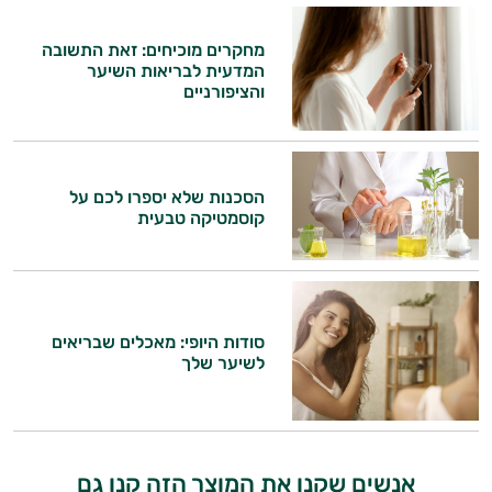
מחקרים מוכיחים: זאת התשובה
המדעית לבריאות השיער
והציפורניים
הסכנות שלא יספרו לכם על
קוסמטיקה טבעית
היי,
אני יועץ הבריאות האישי AI של טבע בריא.
סודות היופי: מאכלים שבריאים
לשיער שלך
התשובות שלי מבוססות על מאגרי מידע קליניים
וספרות מקצועית בתחומי הרפואה הטבעית
ותזונת הספורט.
אני כאן כדי לעזור לך להתאים את תוספי
אנשים שקנו את המוצר הזה קנו גם