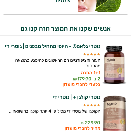
אורגנית
התזונה ומוצרי הבריאות המדויקים למטרות
ולמצב הגופני שלך, ולהסביר לך אילו רכיבים
עובדים יחד כדי למקסם תוצאות גם בחיי היום
יום וגם בתחום הכושר והספורט.
אנשים שקנו את המוצר הזה קנו גם
המטרה שלי היא להתאים עבורך המלצות
אישיות מבוססות מדעית.
נוטרי גלאם® - היופי מתחיל מבפנים | נוטרי די
זה הזמן להתחיל. איך אוכל לעזור?
העור והציפורניים הם הראשונים להיפגע כתוצאה
ממחסור...
1+1 מתנה
2 ב-
179.90
₪
בלעדי לחברי מועדון
נוטרי קולגן + | נוטרי די
הקולגן של נוטרי די מכיל פי 4 יותר קולגן בהשוואה...
229.90
₪
מחיר לחברי מועדון