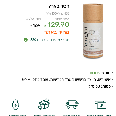
חסר בארץ
433 ₪ ל-100 מ"ל
מחיר טלפוני
מחיר באתר
129.90
169
₪
₪
מחיר באתר
חברי מועדון צוברים 5%
מותג:
ערוגות
אישורים:
מיוצר ברישיון משרד הבריאות, עומד בתקן GMP
כמות:
30 מ״ל
מגוון אפשרויות תשלום
משלוחים מהירים
התחרטתם? תחזירו
עסקה מאובטחת