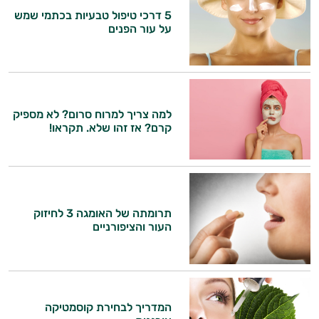
5 דרכי טיפול טבעיות בכתמי שמש
על עור הפנים
למה צריך למרוח סרום? לא מספיק
קרם? אז זהו שלא. תקראו!
היי,
תרומתה של האומגה 3 לחיזוק
אני יועץ הבריאות האישי AI של טבע בריא.
העור והציפורניים
התשובות שלי מבוססות על מאגרי מידע קליניים
וספרות מקצועית בתחומי הרפואה הטבעית
ותזונת הספורט.
המדריך לבחירת קוסמטיקה
אני כאן כדי לעזור לך להתאים את תוספי