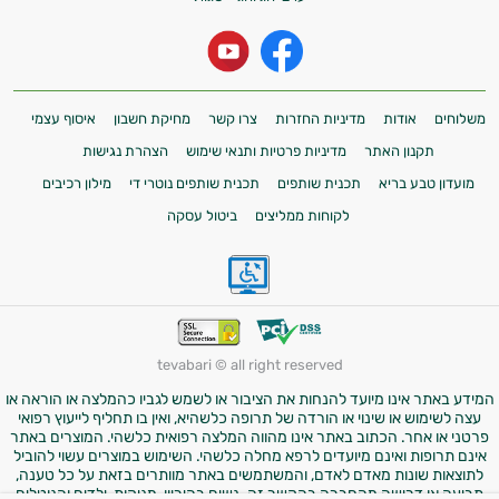
משלוחים
אודות
מדיניות החזרות
צרו קשר
מחיקת חשבון
איסוף עצמי
תקנון האתר
מדיניות פרטיות ותנאי שימוש
הצהרת נגישות
מועדון טבע בריא
תכנית שותפים
תכנית שותפים נוטרי די
מילון רכיבים
לקוחות ממליצים
ביטול עסקה
tevabari © all right reserved
המידע באתר אינו מיועד להנחות את הציבור או לשמש לגביו כהמלצה או הוראה או
עצה לשימוש או שינוי או הורדה של תרופה כלשהיא, ואין בו תחליף לייעוץ רפואי
פרטני או אחר. הכתוב באתר אינו מהווה המלצה רפואית כלשהי. המוצרים באתר
אינם תרופות ואינם מיועדים לרפא מחלה כלשהי. השימוש במוצרים עשוי להוביל
לתוצאות שונות מאדם לאדם, והמשתמשים באתר מוותרים בזאת על כל טענה,
תביעה או דרישה מהחברה בהקשר זה. נשים בהיריון, מניקות, ילדים והנוטלים