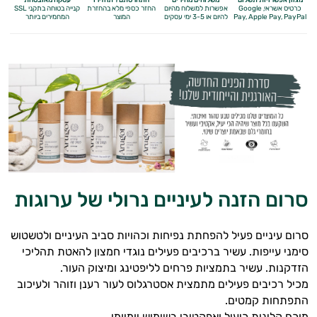
כרטיס אשראי, Google
אפשרות למשלוח מהיום
החזר כספי מלא
בהחזרת
קנייה בטוחה בתקני SSL
Apple Pay, PayPal
Pay,
להיום או 3-5 ימי עסקים
המוצר
המחמירים ביותר
סרום הזנה לעיניים נרולי של ערוגות
סרום עיניים פעיל להפחתת נפיחות וכהויות סביב העיניים ולטשטוש
סימני עייפות. עשיר ברכיבים פעילים נוגדי חמצון להאטת תהליכי
הזדקנות. עשיר בתמציות פרחים לליפטינג ומיצוק העור.
מכיל רכיבים פעילים מתמצית אסטרגלוס לעור רענן וזוהר ולעיכוב
התפתחות קמטים.
מוכח קלינית כיעיל ואפקטיבי בשימוש יומיומי.